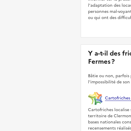
l'adaptation des loca
personnes mal-voyant
ou qui ont des diffic
Y a-t-il des f
Fermes ?
Bâtie ou non, parfois 
l'impossibilité de son
Cartofriches
Cartofriches localise 
territoire de Clermon
bases nationales con
recensements réalisés