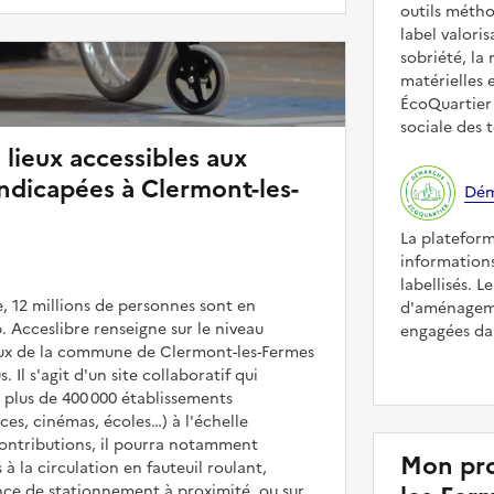
outils méth
label valori
sobriété, la 
matérielles 
ÉcoQuartier 
sociale des t
 lieux accessibles aux
dicapées à Clermont-les-
Dém
La platefor
informations
labellisés. L
, 12 millions de personnes sont en
d'aménageme
. Acceslibre renseigne sur le niveau
engagées dan
ieux de la commune de Clermont-les-Fermes
. Il s'agit d'un site collaboratif qui
 plus de 400 000 établissements
es, cinémas, écoles…) à l'échelle
contributions, il pourra notamment
Mon pro
 à la circulation en fauteuil roulant,
nce de stationnement à proximité, ou sur