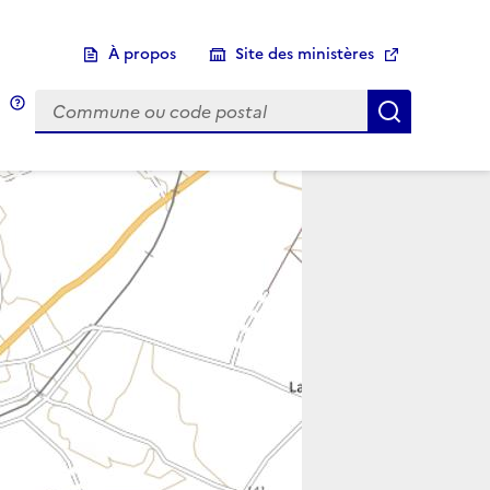
À propos
Site des ministères
Choix d'une commune
Infobulle
Afficher 