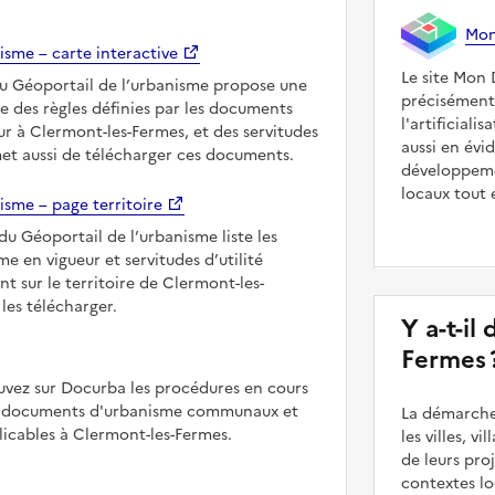
Mon 
isme – carte interactive
Le site Mon 
du Géoportail de l’urbanisme propose une
précisément
le des règles définies par les documents
l'artificiali
r à Clermont-les-Fermes, et des servitudes
aussi en évi
met aussi de télécharger ces documents.
développeme
locaux tout 
isme – page territoire
du Géoportail de l’urbanisme liste les
 en vigueur et servitudes d’utilité
t sur le territoire de Clermont-les-
les télécharger.
Y a-t-il
Fermes 
uvez sur Docurba les procédures en cours
es documents d'urbanisme communaux et
La démarche
cables à Clermont-les-Fermes.
les villes, v
de leurs pr
contextes lo