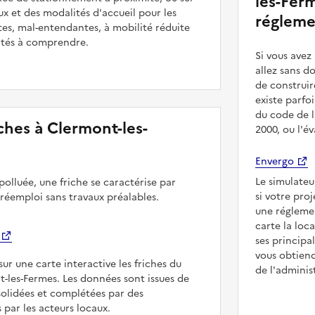
les-Ferm
ux et des modalités d'accueil pour les
régleme
es, mal-entendantes, à mobilité réduite
ultés à comprendre.
Si vous ave
allez sans d
de construir
existe parfo
du code de l
riches à Clermont-les-
2000, ou l'é
Envergo
Le simulateu
polluée, une friche se caractérise par
si votre pro
 réemploi sans travaux préalables.
une régleme
carte la loc
ses principa
vous obtiend
sur une carte interactive les friches du
de l'adminis
t-les-Fermes. Les données sont issues de
solidées et complétées par des
 par les acteurs locaux.