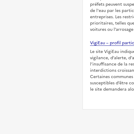
préfets peuvent suspe
de l'eau par les partic
entreprises. Les restr
prioritaires, telles qu
voitures ou l’arrosage
VigiEau – profil partic
Le site VigiEau indiq
vigilance, d’alerte, d
l’insuffisance de la re
interdictions croissan
Certaines communes s
susceptibles d’être co
le site demandera alor