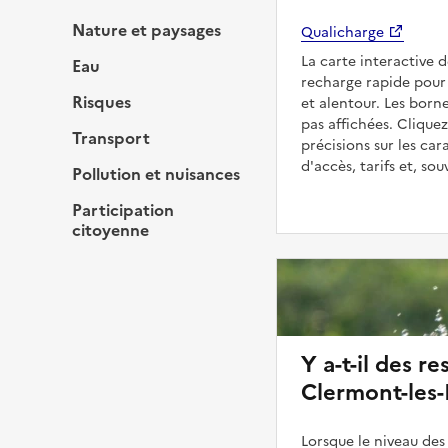
Nature et paysages
Qualicharge
La carte interactive 
Eau
recharge rapide pour 
Risques
et alentour. Les born
pas affichées. Cliquez
Transport
précisions sur les car
d'accès, tarifs et, so
Pollution et nuisances
Participation
citoyenne
Y a-t-il des re
Clermont-les-
Lorsque le niveau des