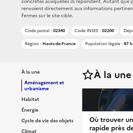
concrètes auxquelles ils répondent. Autant que po
renvoient directement aux informations pertinen
Fermes sur le site cible.
Code postal :
02340
Code INSEE :
02200
Dépa
Région :
Hauts-de-France
Population légale :
97 h
À la une
À la une
Aménagement et
urbanisme
Habitat
Énergie
Où trouver u
Cycle de vie des objets
rapide près d
Climat