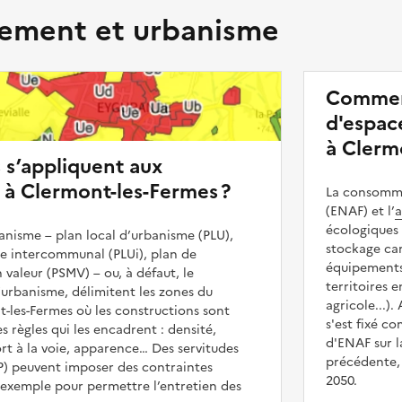
ment et urbanisme
Commen
d'espace
à Clerm
s s’appliquent aux
 à Clermont-les-Fermes ?
La consommat
(ENAF) et l’
a
écologiques 
nisme – plan local d’urbanisme (PLU),
stockage car
me intercommunal (PLUi), plan de
équipements 
 valeur (PSMV) – ou, à défaut, le
territoires 
urbanisme, délimitent les zones du
agricole...).
t-les-Fermes où les constructions sont
s'est fixé c
es règles qui les encadrent : densité,
d'ENAF sur l
t à la voie, apparence… Des servitudes
précédente, 
UP) peuvent imposer des contraintes
2050.
 exemple pour permettre l’entretien des