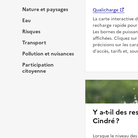
Nature et paysages
Qualicharge
La carte interactive 
Eau
recharge rapide pour 
Risques
Les bornes de puissan
affichées. Cliquez sur
Transport
précisions sur les car
d'accès, tarifs et, so
Pollution et nuisances
Participation
citoyenne
Y a-t-il des re
Cindré ?
Lorsque le niveau des