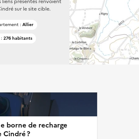
s liens présentés renvoient
dré sur le site cible.
rtement :
Allier
 :
276 habitants
ne borne de recharge
e Cindré ?