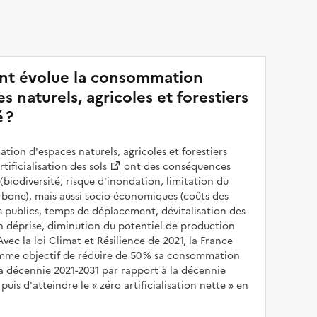
t évolue la consommation
s naturels, agricoles et forestiers
 ?
ion d'espaces naturels, agricoles et forestiers
rtificialisation des sols
ont des conséquences
(biodiversité, risque d'inondation, limitation du
bone), mais aussi socio-économiques (coûts des
publics, temps de déplacement, dévitalisation des
en déprise, diminution du potentiel de production
 Avec la loi Climat et Résilience de 2021, la France
omme objectif de réduire de 50 % sa consommation
a décennie 2021-2031 par rapport à la décennie
puis d'atteindre le
zéro artificialisation nette
en