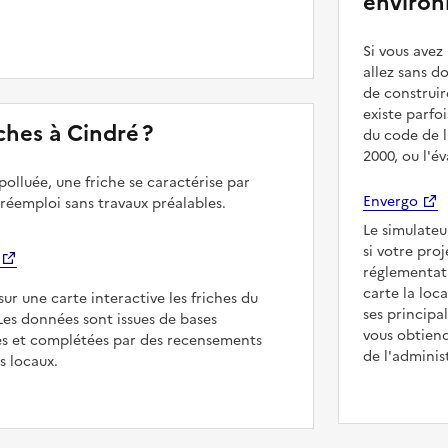
environ
Si vous ave
allez sans d
de construir
existe parfo
iches à Cindré ?
du code de l
2000, ou l'é
polluée, une friche se caractérise par
Envergo
 réemploi sans travaux préalables.
Le simulateu
si votre pro
réglementat
carte la loc
sur une carte interactive les friches du
ses principa
 Les données sont issues de bases
vous obtiend
es et complétées par des recensements
de l'adminis
rs locaux.