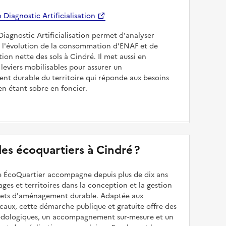
Diagnostic Artificialisation
Diagnostic Artificialisation permet d'analyser
 l'évolution de la consommation d'ENAF et de
sation nette des sols à Cindré. Il met aussi en
 leviers mobilisables pour assurer un
nt durable du territoire qui réponde aux besoins
en étant sobre en foncier.
 des écoquartiers à Cindré ?
 ÉcoQuartier accompagne depuis plus de dix ans
illages et territoires dans la conception et la gestion
ojets d'aménagement durable. Adaptée aux
caux, cette démarche publique et gratuite offre des
odologiques, un accompagnement sur-mesure et un