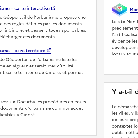
isme – carte interactive
Mon 
du Géoportail de l’urbanisme propose une
Le site Mon 
le des règles définies par les documents
précisément
r à Cindré, et des servitudes applicables.
l'artificiali
télécharger ces documents.
évidence les
développeme
isme – page territoire
locaux tout 
du Géoportail de l’urbanisme liste les
 en vigueur et servitudes d’utilité
nt sur le territoire de Cindré, et permet
Y a-t-il
uvez sur Docurba les procédures en cours
La démarche
es documents d'urbanisme communaux et
les villes, v
cables à Cindré.
de leurs pr
contextes lo
outils méth