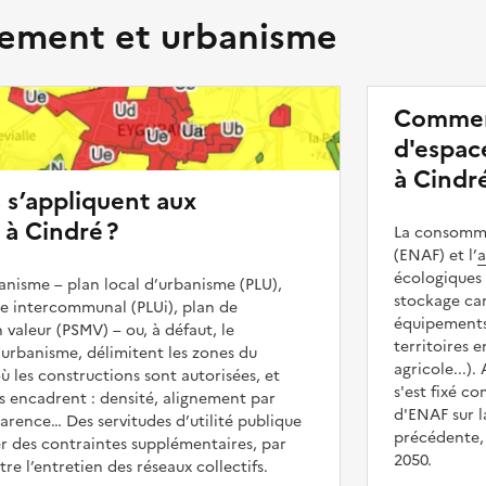
ment et urbanisme
Commen
d'espace
à Cindré
s s’appliquent aux
 à Cindré ?
La consommat
(ENAF) et l’
a
écologiques 
nisme – plan local d’urbanisme (PLU),
stockage car
me intercommunal (PLUi), plan de
équipements 
 valeur (PSMV) – ou, à défaut, le
territoires 
urbanisme, délimitent les zones du
agricole...).
ù les constructions sont autorisées, et
s'est fixé c
les encadrent : densité, alignement par
d'ENAF sur l
parence… Des servitudes d’utilité publique
précédente, 
r des contraintes supplémentaires, par
2050.
e l’entretien des réseaux collectifs.