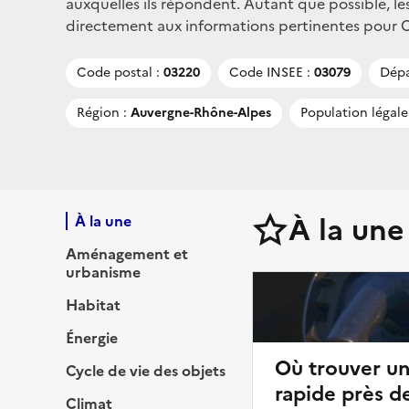
auxquelles ils répondent. Autant que possible, le
directement aux informations pertinentes pour Cin
Code postal :
03220
Code INSEE :
03079
Dépa
Région :
Auvergne-Rhône-Alpes
Population légale
À la une
À la une
Aménagement et
urbanisme
Habitat
Énergie
Où trouver u
Cycle de vie des objets
rapide près d
Climat