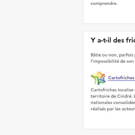
comprendre.
Y a-t-il des fr
Bâtie ou non, parfois 
l'impossibilité de son
Cartofriches
Cartofriches localise 
territoire de Cindré.
nationales consolidé
réalisés par les acteu