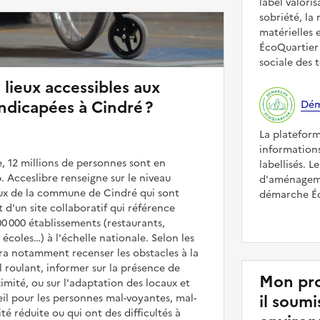
label valori
sobriété, la 
matérielles 
ÉcoQuartier 
sociale des t
 lieux accessibles aux
dicapées à Cindré ?
Dém
La platefor
informations
, 12 millions de personnes sont en
labellisés. L
. Acceslibre renseigne sur le niveau
d'aménageme
ieux de la commune de Cindré qui sont
démarche Éco
it d'un site collaboratif qui référence
00 000 établissements (restaurants,
coles…) à l'échelle nationale. Selon les
rra notamment recenser les obstacles à la
l roulant, informer sur la présence de
Mon pro
mité, ou sur l'adaptation des locaux et
il soum
il pour les personnes mal-voyantes, mal-
é réduite ou qui ont des difficultés à