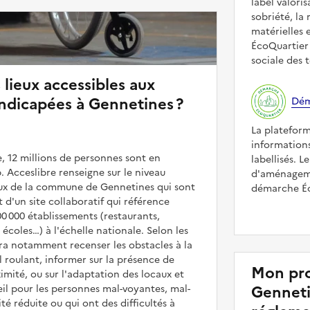
label valori
sobriété, la 
matérielles 
ÉcoQuartier 
sociale des t
 lieux accessibles aux
ndicapées à Gennetines ?
Dém
La platefor
informations
, 12 millions de personnes sont en
labellisés. L
. Acceslibre renseigne sur le niveau
d'aménageme
ieux de la commune de Gennetines qui sont
démarche Éco
it d'un site collaboratif qui référence
00 000 établissements (restaurants,
coles…) à l'échelle nationale. Selon les
rra notamment recenser les obstacles à la
l roulant, informer sur la présence de
Mon pro
mité, ou sur l'adaptation des locaux et
Genneti
il pour les personnes mal-voyantes, mal-
é réduite ou qui ont des difficultés à