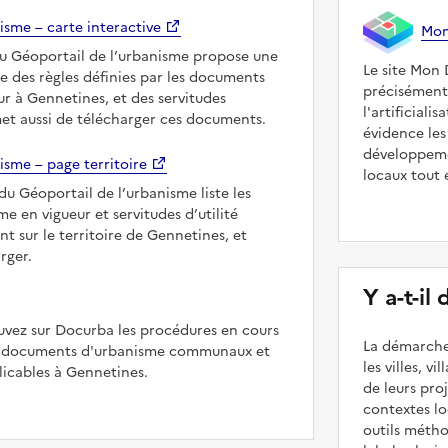
isme – carte interactive
Mon 
du Géoportail de l’urbanisme propose une
Le site Mon 
le des règles définies par les documents
précisément
r à Gennetines, et des servitudes
l'artificiali
met aussi de télécharger ces documents.
évidence les
développeme
isme – page territoire
locaux tout 
du Géoportail de l’urbanisme liste les
 en vigueur et servitudes d’utilité
t sur le territoire de Gennetines, et
rger.
Y a-t-il
uvez sur Docurba les procédures en cours
La démarche
es documents d'urbanisme communaux et
les villes, v
icables à Gennetines.
de leurs pr
contextes lo
outils méth