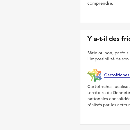
comprendre.
Y a-t-il des f
Bâtie ou non, parfois 
l'impossibilité de son
Cartofriches
Cartofriches localise 
territoire de Genneti
nationales consolidé
réalisés par les acteu