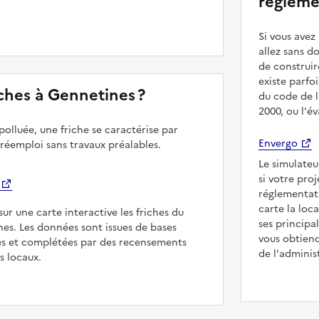
régleme
Si vous ave
allez sans d
de construir
existe parfo
riches à Gennetines ?
du code de l
2000, ou l'é
polluée, une friche se caractérise par
Envergo
 réemploi sans travaux préalables.
Le simulateu
si votre pro
réglementat
carte la loc
sur une carte interactive les friches du
ses principa
nes. Les données sont issues de bases
vous obtiend
es et complétées par des recensements
de l'adminis
rs locaux.