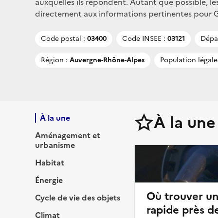
auxquelles ils répondent. Autant que possible, le
directement aux informations pertinentes pour Gen
Code postal :
03400
Code INSEE :
03121
Dépa
Région :
Auvergne-Rhône-Alpes
Population légale
À la une
À la une
Aménagement et
urbanisme
Habitat
Énergie
Où trouver u
Cycle de vie des objets
rapide près d
Climat