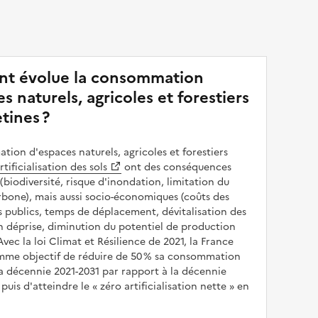
t évolue la consommation
s naturels, agricoles et forestiers
tines ?
ion d'espaces naturels, agricoles et forestiers
rtificialisation des sols
ont des conséquences
(biodiversité, risque d'inondation, limitation du
bone), mais aussi socio-économiques (coûts des
publics, temps de déplacement, dévitalisation des
en déprise, diminution du potentiel de production
 Avec la loi Climat et Résilience de 2021, la France
omme objectif de réduire de 50 % sa consommation
a décennie 2021-2031 par rapport à la décennie
puis d'atteindre le
zéro artificialisation nette
en