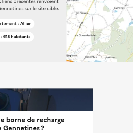
s liens présentés renvoient
netines sur le site cible.
rtement :
Allier
 :
615 habitants
ne borne de recharge
e Gennetines ?