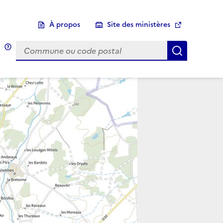
À propos
Site des ministères
Choix d'une commune
Infobulle
Afficher 