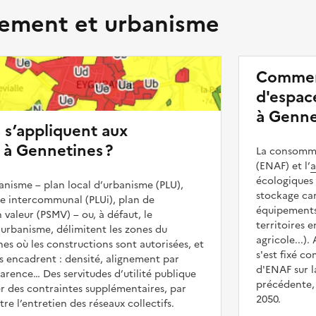
ment et urbanisme
Commen
d'espace
à Genne
s s’appliquent aux
 à Gennetines ?
La consommat
(ENAF) et l’
a
écologiques 
nisme – plan local d’urbanisme (PLU),
stockage car
me intercommunal (PLUi), plan de
équipements 
 valeur (PSMV) – ou, à défaut, le
territoires 
urbanisme, délimitent les zones du
agricole...).
nes où les constructions sont autorisées, et
s'est fixé c
les encadrent : densité, alignement par
d'ENAF sur l
parence… Des servitudes d’utilité publique
précédente, 
r des contraintes supplémentaires, par
2050.
e l’entretien des réseaux collectifs.