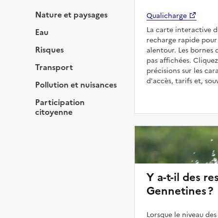
Nature et paysages
Qualicharge
La carte interactive 
Eau
recharge rapide pour 
Risques
alentour. Les bornes 
pas affichées. Cliquez
Transport
précisions sur les car
d'accès, tarifs et, so
Pollution et nuisances
Participation
citoyenne
Y a-t-il des re
Gennetines ?
Lorsque le niveau des