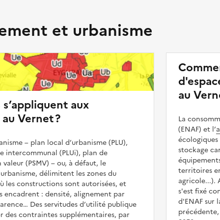
ment et urbanisme
Commen
d'espace
au Vern
s s’appliquent aux
 au Vernet ?
La consommat
(ENAF) et l’
a
écologiques 
nisme – plan local d’urbanisme (PLU),
stockage car
me intercommunal (PLUi), plan de
équipements 
 valeur (PSMV) – ou, à défaut, le
territoires 
urbanisme, délimitent les zones du
agricole...).
ù les constructions sont autorisées, et
s'est fixé c
les encadrent : densité, alignement par
d'ENAF sur l
parence… Des servitudes d’utilité publique
précédente, 
r des contraintes supplémentaires, par