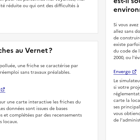
est-il 
é réduite ou qui ont des difficultés à
environ
Si vous ave
allez sans d
de construir
existe parfo
riches au Vernet ?
du code de l
2000, ou l'é
polluée, une friche se caractérise par
Envergo
 réemploi sans travaux préalables.
Le simulateu
si votre pro
réglementat
carte la loc
sur une carte interactive les friches du
ses principa
 Les données sont issues de bases
vous obtiend
es et complétées par des recensements
de l'adminis
rs locaux.