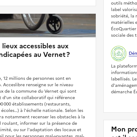
outils méth
label valori
sobriété, la 
matérielles 
ÉcoQuartier 
sociale des t
 lieux accessibles aux
ndicapées au Vernet ?
Dém
La platefor
informations
, 12 millions de personnes sont en
labellisés. L
. Acceslibre renseigne sur le niveau
d'aménageme
ieux de la commune du Vernet qui sont
démarche Éco
it d'un site collaboratif qui référence
00 000 établissements (restaurants,
coles…) à l'échelle nationale. Selon les
rra notamment recenser les obstacles à la
l roulant, informer sur la présence de
Mon pro
mité, ou sur l'adaptation des locaux et
il pour les personnes mal-voyantes, mal-