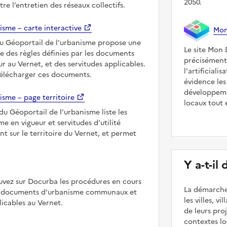
2050.
e l’entretien des réseaux collectifs.
isme – carte interactive
Mon 
du Géoportail de l’urbanisme propose une
Le site Mon 
le des règles définies par les documents
précisément
r au Vernet, et des servitudes applicables.
l'artificiali
télécharger ces documents.
évidence les
développeme
isme – page territoire
locaux tout 
du Géoportail de l’urbanisme liste les
 en vigueur et servitudes d’utilité
nt sur le territoire du Vernet, et permet
Y a-t-il
uvez sur Docurba les procédures en cours
La démarche
es documents d'urbanisme communaux et
les villes, v
cables au Vernet.
de leurs pr
contextes lo