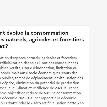
t évolue la consommation
s naturels, agricoles et forestiers
et ?
ion d'espaces naturels, agricoles et forestiers
rtificialisation des sols
ont des conséquences
(biodiversité, risque d'inondation, limitation du
bone), mais aussi socio-économiques (coûts des
publics, temps de déplacement, dévitalisation des
en déprise, diminution du potentiel de production
 Avec la loi Climat et Résilience de 2021, la France
omme objectif de réduire de 50 % sa consommation
a décennie 2021-2031 par rapport à la décennie
puis d'atteindre le
zéro artificialisation nette
en