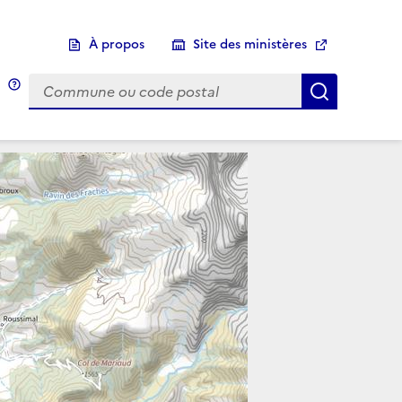
À propos
Site des ministères
Choix d'une commune
Infobulle
Afficher 