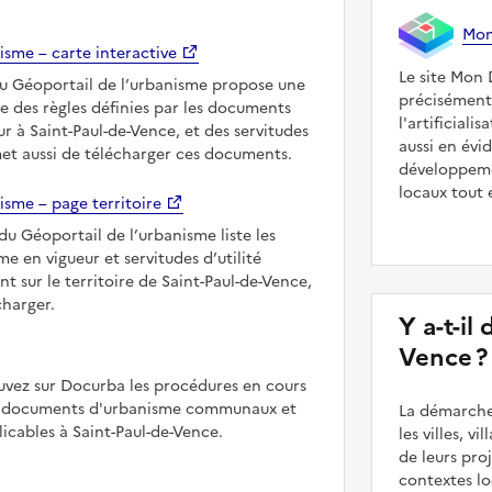
Mon 
isme – carte interactive
Le site Mon 
du Géoportail de l’urbanisme propose une
précisément
le des règles définies par les documents
l'artificiali
r à Saint-Paul-de-Vence, et des servitudes
aussi en évi
met aussi de télécharger ces documents.
développeme
locaux tout 
isme – page territoire
du Géoportail de l’urbanisme liste les
 en vigueur et servitudes d’utilité
t sur le territoire de Saint-Paul-de-Vence,
charger.
Y a-t-il
Vence ?
uvez sur Docurba les procédures en cours
es documents d'urbanisme communaux et
La démarche
cables à Saint-Paul-de-Vence.
les villes, v
de leurs pr
contextes lo