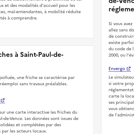
de-Venc
ux et des modalités d'accueil pour les
régleme
es, mal-entendantes, à mobilité réduite
ultés à comprendre.
Si vous ave
allez sans d
de construir
existe parfo
du code de l
iches à Saint-Paul-de-
2000, ou l'é
Envergo
Le simulateu
polluée, une friche se caractérise par
si votre pro
 réemploi sans travaux préalables.
réglementat
carte la loc
ses principa
vous obtiend
sur une carte interactive les friches du
de l'adminis
aul-de-Vence. Les données sont issues de
solidées et complétées par des
 par les acteurs locaux.