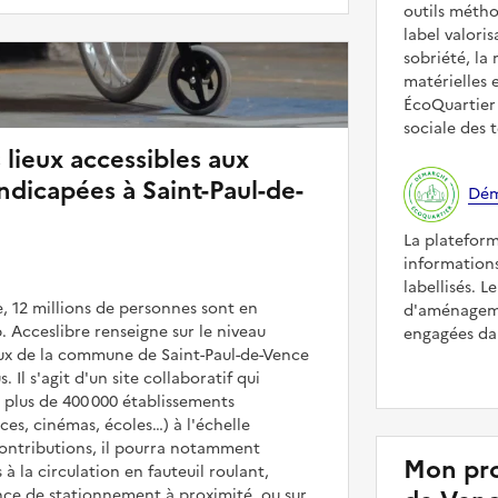
outils méth
label valori
sobriété, la 
matérielles 
ÉcoQuartier 
sociale des t
 lieux accessibles aux
dicapées à Saint-Paul-de-
Dém
La platefor
informations
labellisés. L
, 12 millions de personnes sont en
d'aménageme
. Acceslibre renseigne sur le niveau
engagées dan
ieux de la commune de Saint-Paul-de-Vence
. Il s'agit d'un site collaboratif qui
 plus de 400 000 établissements
es, cinémas, écoles…) à l'échelle
contributions, il pourra notamment
Mon pro
 à la circulation en fauteuil roulant,
nce de stationnement à proximité, ou sur