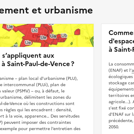
ment et urbanisme
Commen
d'espace
à Saint-
s s’appliquent aux
 à Saint-Paul-de-Vence ?
La consommat
(ENAF) et l’
a
écologiques 
nisme – plan local d’urbanisme (PLU),
stockage car
me intercommunal (PLUi), plan de
équipements 
 valeur (PSMV) – ou, à défaut, le
territoires 
urbanisme, délimitent les zones du
agricole...).
aul-de-Vence où les constructions sont
s'est fixé c
es règles qui les encadrent : densité,
d'ENAF sur l
t à la voie, apparence… Des servitudes
précédente, 
UP) peuvent imposer des contraintes
2050.
 exemple pour permettre l’entretien des