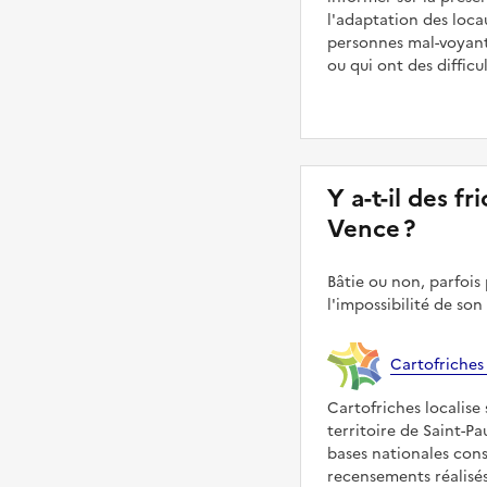
l'adaptation des loca
personnes mal-voyant
ou qui ont des diffic
Y a-t-il des fr
Vence ?
Bâtie ou non, parfois 
l'impossibilité de son
Cartofriches
Cartofriches localise 
territoire de Saint-P
bases nationales con
recensements réalisés