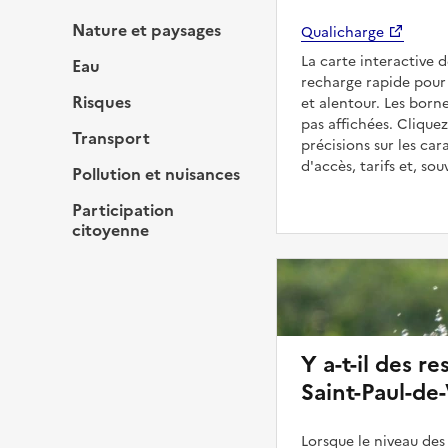
Nature et paysages
Qualicharge
La carte interactive 
Eau
recharge rapide pour 
Risques
et alentour. Les born
pas affichées. Cliquez
Transport
précisions sur les car
d'accès, tarifs et, so
Pollution et nuisances
Participation
citoyenne
Y a-t-il des re
Saint-Paul-de
Lorsque le niveau des