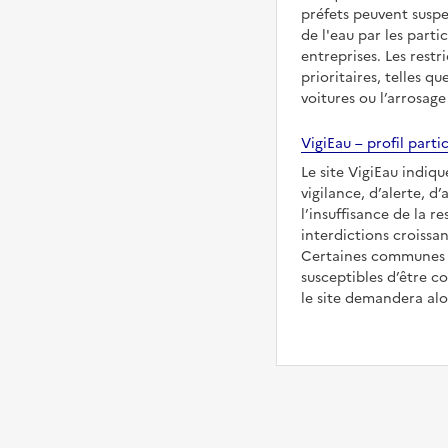
préfets peuvent suspe
de l'eau par les partic
entreprises. Les restr
prioritaires, telles qu
voitures ou l’arrosage
VigiEau – profil partic
Le site VigiEau indiqu
vigilance, d’alerte, d
l’insuffisance de la re
interdictions croissan
Certaines communes s
susceptibles d’être co
le site demandera alor