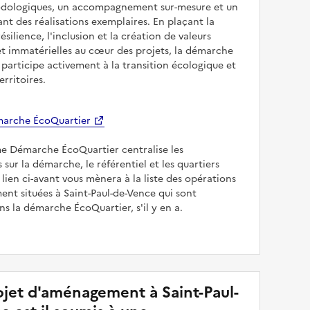
odologiques, un accompagnement sur-mesure et un
sant des réalisations exemplaires. En plaçant la
résilience, l'inclusion et la création de valeurs
et immatérielles au cœur des projets, la démarche
participe activement à la transition écologique et
erritoires.
arche ÉcoQuartier
me Démarche ÉcoQuartier centralise les
 sur la démarche, le référentiel et les quartiers
e lien ci-avant vous mènera à la liste des opérations
nt situées à Saint-Paul-de-Vence qui sont
s la démarche ÉcoQuartier, s'il y en a.
jet d'aménagement à Saint-Paul-