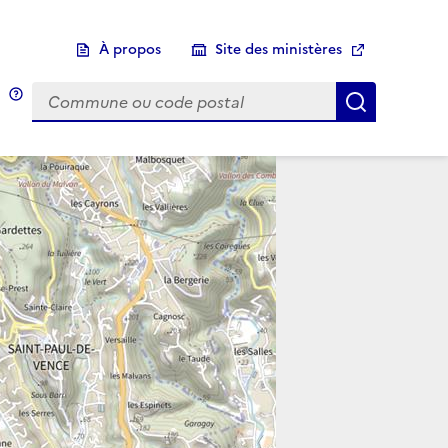
À propos
Site des ministères
Choix d'une commune
Infobulle
Afficher 