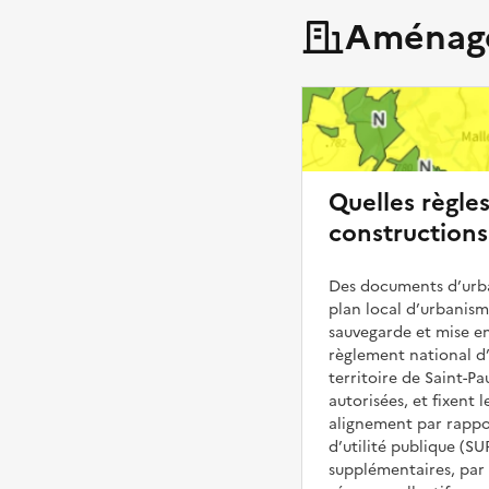
Aménage
Quelles règle
constructions
Des documents d’urba
plan local d’urbanis
sauvegarde et mise en
règlement national d’
territoire de Saint-P
autorisées, et fixent l
alignement par rappor
d’utilité publique (S
supplémentaires, par