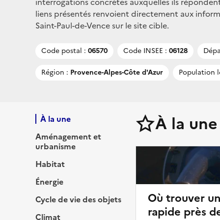
interrogations concrètes auxquelles ils répondent
liens présentés renvoient directement aux infor
Saint-Paul-de-Vence sur le site cible.
Code postal :
06570
Code INSEE :
06128
Dépa
Région :
Provence-Alpes-Côte d'Azur
Population l
À la une
À la une
Aménagement et
urbanisme
Habitat
Énergie
Où trouver u
Cycle de vie des objets
rapide près d
Climat