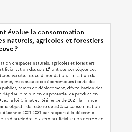
t évolue la consommation
s naturels, agricoles et forestiers
euve ?
ion d'espaces naturels, agricoles et forestiers
rtificialisation des sols
ont des conséquences
(biodiversité, risque d'inondation, limitation du
bone), mais aussi socio-économiques (coûts des
publics, temps de déplacement, dévitalisation des
en déprise, diminution du potentiel de production
 Avec la loi Climat et Résilience de 2021, la France
omme objectif de réduire de 50 % sa consommation
a décennie 2021-2031 par rapport à la décennie
puis d'atteindre le
zéro artificialisation nette
en