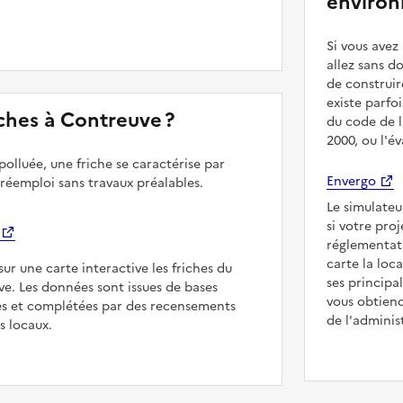
environ
Si vous ave
allez sans d
de construir
existe parfo
riches à Contreuve ?
du code de l
2000, ou l'é
polluée, une friche se caractérise par
Envergo
 réemploi sans travaux préalables.
Le simulateu
si votre pro
réglementat
carte la loc
sur une carte interactive les friches du
ses principa
ve. Les données sont issues de bases
vous obtiend
es et complétées par des recensements
de l'adminis
rs locaux.