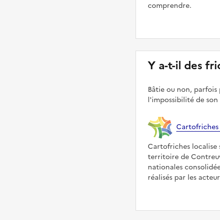
comprendre.
Y a-t-il des f
Bâtie ou non, parfois 
l'impossibilité de son
Cartofriches
Cartofriches localise 
territoire de Contreu
nationales consolidé
réalisés par les acteu