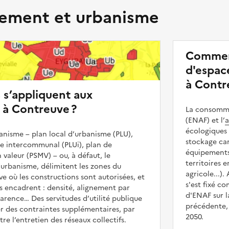
ment et urbanisme
Commen
d'espace
à Contr
s s’appliquent aux
 à Contreuve ?
La consommat
(ENAF) et l’
a
écologiques 
nisme – plan local d’urbanisme (PLU),
stockage car
me intercommunal (PLUi), plan de
équipements 
 valeur (PSMV) – ou, à défaut, le
territoires 
urbanisme, délimitent les zones du
agricole...).
ve où les constructions sont autorisées, et
s'est fixé c
les encadrent : densité, alignement par
d'ENAF sur l
parence… Des servitudes d’utilité publique
précédente, 
r des contraintes supplémentaires, par
2050.
e l’entretien des réseaux collectifs.