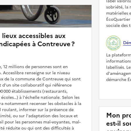
label valori
sobriété, la 
matérielles 
ÉcoQuartier 
sociale des t
 lieux accessibles aux
ndicapées à Contreuve ?
Dém
La platefor
informations
, 12 millions de personnes sont en
labellisés. L
. Acceslibre renseigne sur le niveau
d'aménageme
ieux de la commune de Contreuve qui sont
démarche Éco
it d'un site collaboratif qui référence
00 000 établissements (restaurants,
coles…) à l'échelle nationale. Selon les
rra notamment recenser les obstacles à la
l roulant, informer sur la présence de
Mon pro
mité, ou sur l'adaptation des locaux et
est-il 
il pour les personnes mal-voyantes, mal-
é réduite ou qui ont des difficultés à