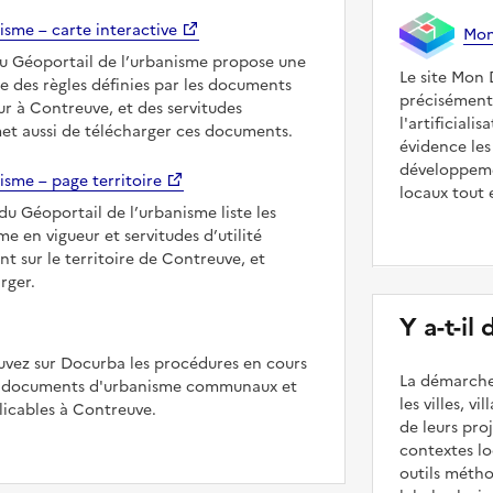
isme – carte interactive
Mon 
du Géoportail de l’urbanisme propose une
Le site Mon 
le des règles définies par les documents
précisément
r à Contreuve, et des servitudes
l'artificiali
met aussi de télécharger ces documents.
évidence les
développeme
isme – page territoire
locaux tout 
du Géoportail de l’urbanisme liste les
 en vigueur et servitudes d’utilité
nt sur le territoire de Contreuve, et
rger.
Y a-t-il
uvez sur Docurba les procédures en cours
La démarche
es documents d'urbanisme communaux et
les villes, v
icables à Contreuve.
de leurs pr
contextes lo
outils méth