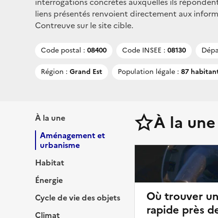
interrogations concrètes auxquelles ils répondent
liens présentés renvoient directement aux infor
Contreuve sur le site cible.
Code postal :
08400
Code INSEE :
08130
Dépa
Région :
Grand Est
Population légale :
87 habitan
À la une
À la une
Aménagement et
urbanisme
Habitat
Énergie
Où trouver u
Cycle de vie des objets
rapide près d
Climat