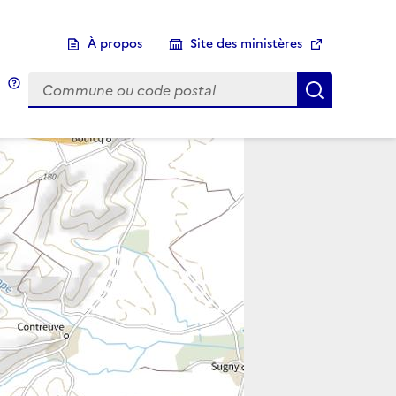
À propos
Site des ministères
Choix d'une commune
Infobulle
Afficher 