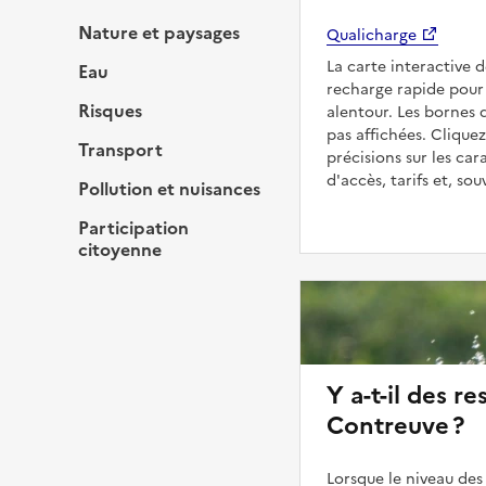
Nature et paysages
Qualicharge
La carte interactive 
Eau
recharge rapide pour 
Risques
alentour. Les bornes 
pas affichées. Cliquez
Transport
précisions sur les car
d'accès, tarifs et, so
Pollution et nuisances
Participation
citoyenne
Y a-t-il des re
Contreuve ?
Lorsque le niveau des