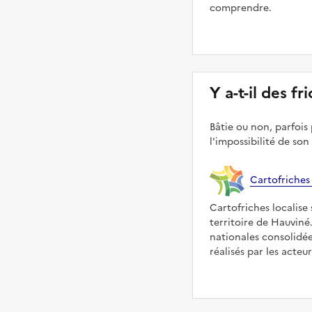
comprendre.
Y a-t-il des f
Bâtie ou non, parfois 
l'impossibilité de son
Cartofriches
Cartofriches localise 
territoire de Hauviné
nationales consolidé
réalisés par les acteu