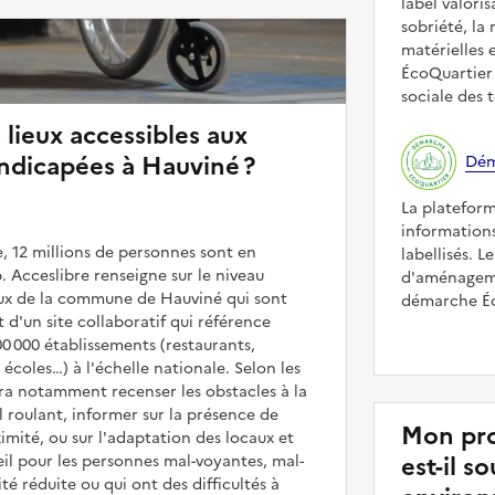
label valori
sobriété, la 
matérielles 
ÉcoQuartier 
sociale des t
 lieux accessibles aux
ndicapées à Hauviné ?
Dém
La platefor
informations
, 12 millions de personnes sont en
labellisés. L
. Acceslibre renseigne sur le niveau
d'aménageme
ieux de la commune de Hauviné qui sont
démarche Éco
it d'un site collaboratif qui référence
00 000 établissements (restaurants,
coles…) à l'échelle nationale. Selon les
rra notamment recenser les obstacles à la
l roulant, informer sur la présence de
Mon pro
mité, ou sur l'adaptation des locaux et
est-il 
il pour les personnes mal-voyantes, mal-
é réduite ou qui ont des difficultés à