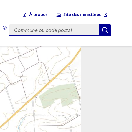
À propos
Site des ministères
Choix d'une commune
Infobulle
Afficher 