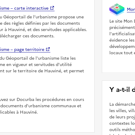
isme – carte interactive
Mon 
du Géoportail de l’urbanisme propose une
Le site Mon 
le des règles définies par les documents
précisément
r à Hauviné, et des servitudes applicables.
l'artificiali
télécharger ces documents.
évidence les
développeme
isme – page territoire
locaux tout 
du Géoportail de l’urbanisme liste les
 en vigueur et servitudes d’utilité
nt sur le territoire de Hauviné, et permet
Y a-t-il
uvez sur Docurba les procédures en cours
La démarche
es documents d'urbanisme communaux et
les villes, v
icables à Hauviné.
de leurs pr
contextes lo
outils méth