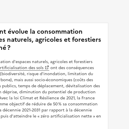
t évolue la consommation
s naturels, agricoles et forestiers
né ?
ion d'espaces naturels, agricoles et forestiers
rtificialisation des sols
ont des conséquences
(biodiversité, risque d'inondation, limitation du
bone), mais aussi socio-économiques (coûts des
publics, temps de déplacement, dévitalisation des
en déprise, diminution du potentiel de production
 Avec la loi Climat et Résilience de 2021, la France
omme objectif de réduire de 50 % sa consommation
a décennie 2021-2031 par rapport à la décennie
puis d'atteindre le
zéro artificialisation nette
en