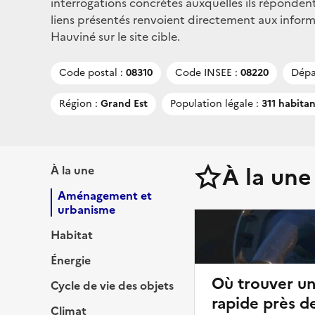
interrogations concrètes auxquelles ils répondent
liens présentés renvoient directement aux infor
Hauviné sur le site cible.
Code postal :
08310
Code INSEE :
08220
Dépa
Région :
Grand Est
Population légale :
311 habitan
À la une
À la une
Aménagement et
urbanisme
Habitat
Énergie
Où trouver u
Cycle de vie des objets
rapide près d
Climat