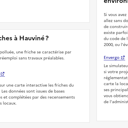
environ
Si vous ave
allez sans d
de construir
existe parfo
riches à Hauviné ?
du code de l
2000, ou l'é
polluée, une friche se caractérise par
Envergo
 réemploi sans travaux préalables.
Le simulateu
si votre pro
réglementat
carte la loc
sur une carte interactive les friches du
ses principa
. Les données sont issues de bases
vous obtiend
es et complétées par des recensements
de l'adminis
rs locaux.