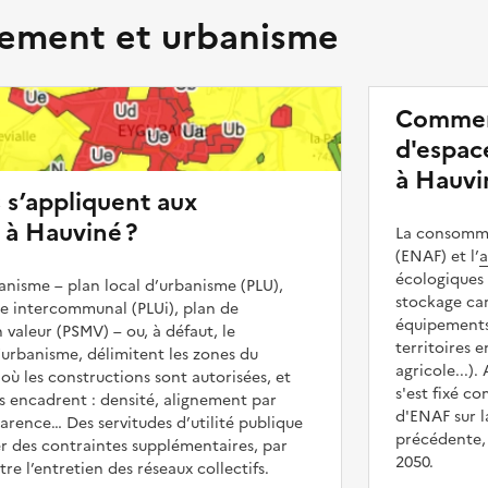
ment et urbanisme
Commen
d'espace
à Hauvi
s s’appliquent aux
 à Hauviné ?
La consommat
(ENAF) et l’
a
écologiques 
nisme – plan local d’urbanisme (PLU),
stockage car
me intercommunal (PLUi), plan de
équipements 
 valeur (PSMV) – ou, à défaut, le
territoires 
urbanisme, délimitent les zones du
agricole...).
où les constructions sont autorisées, et
s'est fixé c
les encadrent : densité, alignement par
d'ENAF sur l
parence… Des servitudes d’utilité publique
précédente, 
r des contraintes supplémentaires, par
2050.
e l’entretien des réseaux collectifs.