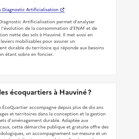
Diagnostic Artificialisation
Diagnostic Artificialisation permet d'analyser
 l'évolution de la consommation d'ENAF et de
sation nette des sols à Hauviné. Il met aussi en
 leviers mobilisables pour assurer un
nt durable du territoire qui réponde aux besoins
en étant sobre en foncier.
 des écoquartiers à Hauviné ?
 ÉcoQuartier accompagne depuis plus de dix ans
illages et territoires dans la conception et la gestion
ojets d'aménagement durable. Adaptée aux
caux, cette démarche publique et gratuite offre des
odologiques, un accompagnement sur-mesure et un