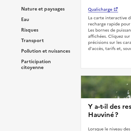
Nature et paysages
Qualicharge
La carte interactive 
Eau
recharge rapide pour 
Risques
Les bornes de puissan
affichées. Cliquez sur
Transport
précisions sur les car
d'accès, tarifs et, so
Pollution et nuisances
Participation
citoyenne
Y a-t-il des re
Hauviné ?
Lorsque le niveau des