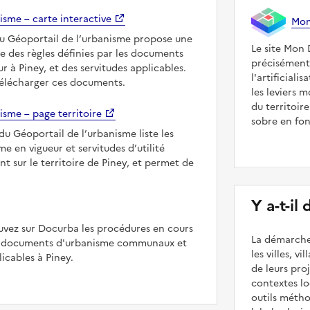
isme – carte interactive
Mon 
du Géoportail de l’urbanisme propose une
Le site Mon 
le des règles définies par les documents
précisément
r à Piney, et des servitudes applicables.
l'artificiali
télécharger ces documents.
les leviers 
du territoir
isme – page territoire
sobre en fon
du Géoportail de l’urbanisme liste les
 en vigueur et servitudes d’utilité
t sur le territoire de Piney, et permet de
Y a-t-il
uvez sur Docurba les procédures en cours
La démarche
es documents d'urbanisme communaux et
les villes, v
cables à Piney.
de leurs pr
contextes lo
outils méth