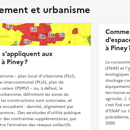
ment et urbanisme
Commen
d'espace
à Piney 
s s’appliquent aux
 à Piney ?
La consommat
(ENAF) et l’
a
écologiques 
nisme – plan local d’urbanisme (PLU),
stockage car
me intercommunal (PLUi), plan de
équipements 
 valeur (PSMV) – ou, à défaut, le
territoires 
urbanisme, délimitent les zones du
agricole...).
 les constructions sont autorisées, et
s'est fixé c
les encadrent : densité, alignement par
d'ENAF sur l
parence… Des servitudes d’utilité publique
précédente, 
r des contraintes supplémentaires, par
2050.
e l’entretien des réseaux collectifs.