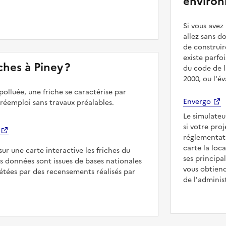
environ
Si vous ave
allez sans d
de construir
existe parfo
iches à Piney ?
du code de l
2000, ou l'é
polluée, une friche se caractérise par
Envergo
 réemploi sans travaux préalables.
Le simulateu
si votre pro
réglementat
carte la loc
sur une carte interactive les friches du
ses principa
Les données sont issues de bases nationales
vous obtiend
étées par des recensements réalisés par
de l'adminis