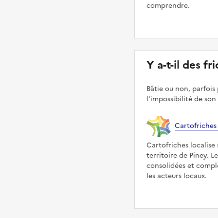
comprendre.
Y a-t-il des fr
Bâtie ou non, parfois 
l'impossibilité de son
Cartofriches
Cartofriches localise 
territoire de Piney. 
consolidées et compl
les acteurs locaux.