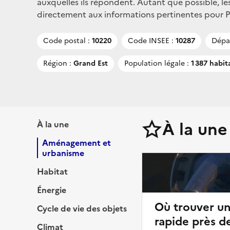
auxquelles ils répondent. Autant que possible, le
directement aux informations pertinentes pour Pin
Code postal :
10220
Code INSEE :
10287
Dépa
Région :
Grand Est
Population légale :
1 387 habit
À la une
À la une
Aménagement et
urbanisme
Habitat
Énergie
Où trouver u
Cycle de vie des objets
rapide près de
Climat