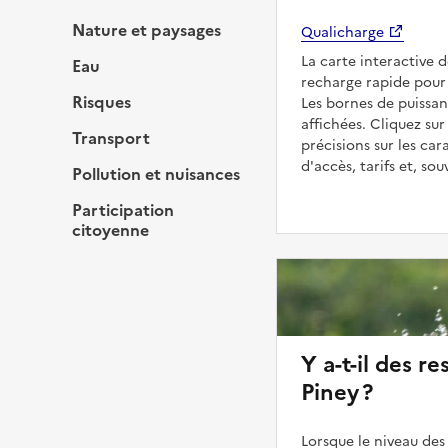
Nature et paysages
Qualicharge
La carte interactive 
Eau
recharge rapide pour 
Risques
Les bornes de puissan
affichées. Cliquez sur
Transport
précisions sur les car
d'accès, tarifs et, so
Pollution et nuisances
Participation
citoyenne
Y a-t-il des re
Piney ?
Lorsque le niveau des