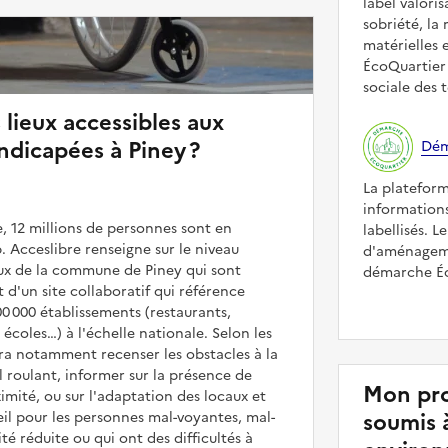
label valori
sobriété, la 
matérielles 
ÉcoQuartier 
sociale des t
 lieux accessibles aux
dicapées à Piney ?
Dém
La platefor
informations
, 12 millions de personnes sont en
labellisés. L
. Acceslibre renseigne sur le niveau
d'aménageme
ieux de la commune de Piney qui sont
démarche Éco
it d'un site collaboratif qui référence
00 000 établissements (restaurants,
coles…) à l'échelle nationale. Selon les
rra notamment recenser les obstacles à la
l roulant, informer sur la présence de
Mon pro
mité, ou sur l'adaptation des locaux et
soumis 
il pour les personnes mal-voyantes, mal-
é réduite ou qui ont des difficultés à