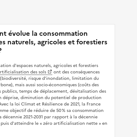
t évolue la consommation
s naturels, agricoles et forestiers
?
ion d'espaces naturels, agricoles et forestiers
rtificialisation des sols
ont des conséquences
(biodiversité, risque d'inondation, limitation du
bone), mais aussi socio-économiques (coûts des
publics, temps de déplacement, dévitalisation des
en déprise, diminution du potentiel de production
 Avec la loi Climat et Résilience de 2021, la France
omme objectif de réduire de 50 % sa consommation
a décennie 2021-2031 par rapport à la décennie
puis d'atteindre le
zéro artificialisation nette
en