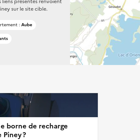
s liens présentés renvoient
ey sur le site cible.
rtement :
Aube
ants
ne borne de recharge
 Piney ?