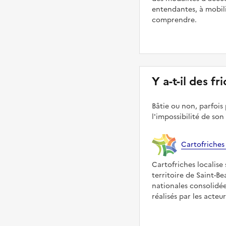
entendantes, à mobilit
comprendre.
Y a-t-il des fr
Bâtie ou non, parfois 
l'impossibilité de son
Cartofriches
Cartofriches localise 
territoire de Saint-Be
nationales consolidé
réalisés par les acteu