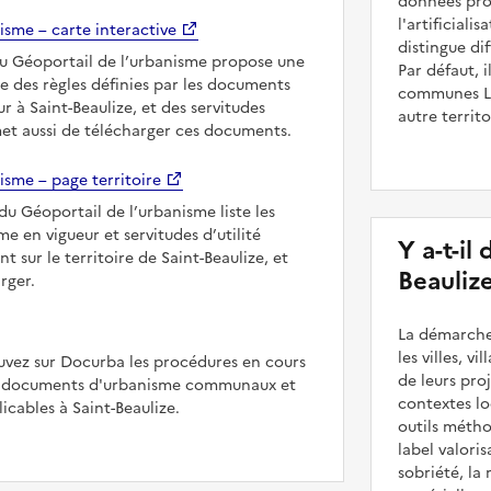
données prod
l'artificiali
isme – carte interactive
distingue dif
du Géoportail de l’urbanisme propose une
Par défaut, 
le des règles définies par les documents
communes Lar
r à Saint-Beaulize, et des servitudes
autre territ
met aussi de télécharger ces documents.
isme – page territoire
du Géoportail de l’urbanisme liste les
 en vigueur et servitudes d’utilité
Y a-t-il
t sur le territoire de Saint-Beaulize, et
Beaulize
rger.
La démarche
les villes, v
uvez sur Docurba les procédures en cours
de leurs pr
es documents d'urbanisme communaux et
contextes lo
cables à Saint-Beaulize.
outils méth
label valori
sobriété, la 