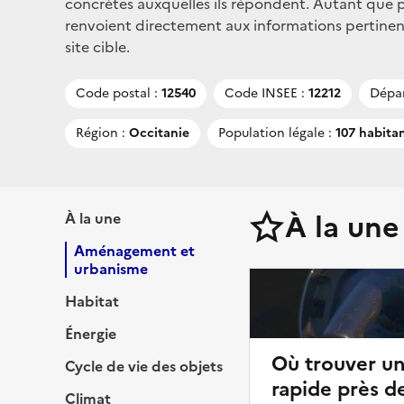
concrètes auxquelles ils répondent. Autant que po
renvoient directement aux informations pertinent
site cible.
Code postal :
12540
Code INSEE :
12212
Dépa
Région :
Occitanie
Population légale :
107 habita
À la une
À la une
Aménagement et
urbanisme
Habitat
Énergie
Où trouver u
Cycle de vie des objets
rapide près de
Climat