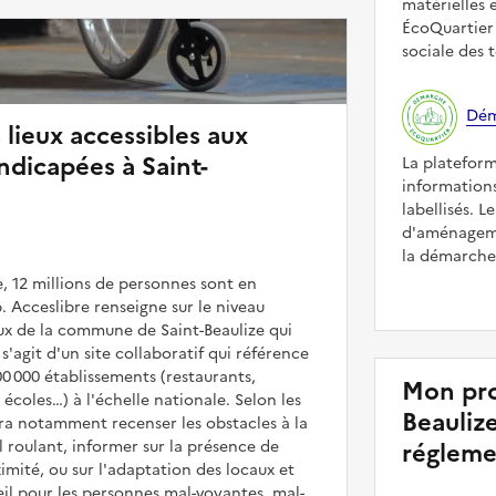
matérielles 
ÉcoQuartier 
sociale des t
Dém
 lieux accessibles aux
dicapées à Saint-
La platefor
informations
labellisés. L
d'aménageme
la démarche 
, 12 millions de personnes sont en
. Acceslibre renseigne sur le niveau
ieux de la commune de Saint-Beaulize qui
 s'agit d'un site collaboratif qui référence
00 000 établissements (restaurants,
Mon pro
coles…) à l'échelle nationale. Selon les
Beaulize
rra notamment recenser les obstacles à la
l roulant, informer sur la présence de
régleme
mité, ou sur l'adaptation des locaux et
il pour les personnes mal-voyantes, mal-