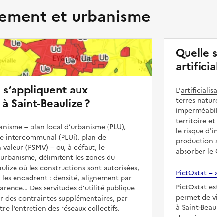
ment et urbanisme
Quelle s
artifici
s s’appliquent aux
L’
artificialis
à Saint-Beaulize ?
terres natur
imperméabili
territoire et
nisme – plan local d’urbanisme (PLU),
le risque d'
me intercommunal (PLUi), plan de
production a
 valeur (PSMV) – ou, à défaut, le
absorber le
urbanisme, délimitent les zones du
aulize où les constructions sont autorisées,
PictOstat – a
ui les encadrent : densité, alignement par
PictOstat es
parence… Des servitudes d’utilité publique
permet de vi
r des contraintes supplémentaires, par
à Saint-Beau
e l’entretien des réseaux collectifs.