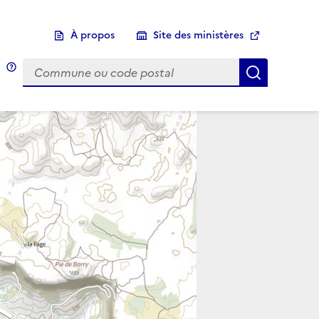
À propos
Site des ministères
Choix d'une commune
Infobulle
Afficher 