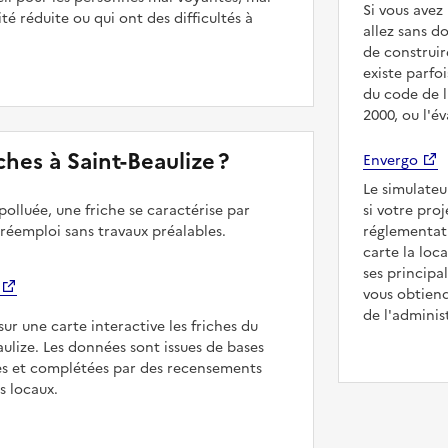
Si vous ave
é réduite ou qui ont des difficultés à
allez sans d
de construir
existe parfo
du code de l
2000, ou l'é
iches à Saint-Beaulize ?
Envergo
Le simulateu
polluée, une friche se caractérise par
si votre pro
 réemploi sans travaux préalables.
réglementat
carte la loc
ses principa
vous obtiend
de l'adminis
sur une carte interactive les friches du
aulize. Les données sont issues de bases
es et complétées par des recensements
rs locaux.