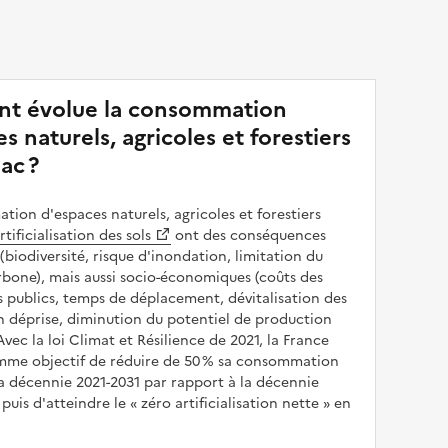
t évolue la consommation
s naturels, agricoles et forestiers
ac ?
ion d'espaces naturels, agricoles et forestiers
rtificialisation des sols
ont des conséquences
(biodiversité, risque d'inondation, limitation du
bone), mais aussi socio-économiques (coûts des
publics, temps de déplacement, dévitalisation des
en déprise, diminution du potentiel de production
 Avec la loi Climat et Résilience de 2021, la France
omme objectif de réduire de 50 % sa consommation
a décennie 2021-2031 par rapport à la décennie
puis d'atteindre le
zéro artificialisation nette
en