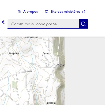
À propos
Site des ministères
Choix d'une commune
Infobulle
Afficher 