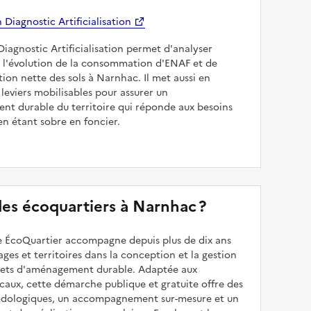
Diagnostic Artificialisation
Diagnostic Artificialisation permet d'analyser
 l'évolution de la consommation d'ENAF et de
sation nette des sols à Narnhac. Il met aussi en
 leviers mobilisables pour assurer un
nt durable du territoire qui réponde aux besoins
en étant sobre en foncier.
 des écoquartiers à Narnhac ?
 ÉcoQuartier accompagne depuis plus de dix ans
illages et territoires dans la conception et la gestion
ojets d'aménagement durable. Adaptée aux
caux, cette démarche publique et gratuite offre des
odologiques, un accompagnement sur-mesure et un