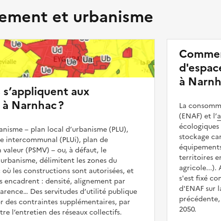
ment et urbanisme
Commen
d'espace
à Narnh
s s’appliquent aux
 à Narnhac ?
La consommat
(ENAF) et l’
a
écologiques 
nisme – plan local d’urbanisme (PLU),
stockage car
me intercommunal (PLUi), plan de
équipements 
 valeur (PSMV) – ou, à défaut, le
territoires 
urbanisme, délimitent les zones du
agricole...).
 où les constructions sont autorisées, et
s'est fixé c
les encadrent : densité, alignement par
d'ENAF sur l
parence… Des servitudes d’utilité publique
précédente, 
r des contraintes supplémentaires, par
2050.
e l’entretien des réseaux collectifs.