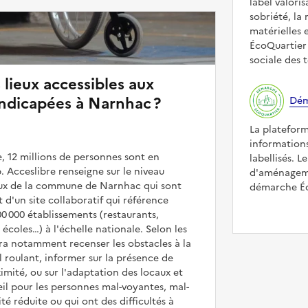
label valori
sobriété, la 
matérielles 
ÉcoQuartier 
sociale des t
 lieux accessibles aux
ndicapées à Narnhac ?
Dém
La platefor
informations
, 12 millions de personnes sont en
labellisés. L
. Acceslibre renseigne sur le niveau
d'aménageme
ieux de la commune de Narnhac qui sont
démarche Éco
it d'un site collaboratif qui référence
00 000 établissements (restaurants,
coles…) à l'échelle nationale. Selon les
rra notamment recenser les obstacles à la
l roulant, informer sur la présence de
mité, ou sur l'adaptation des locaux et
il pour les personnes mal-voyantes, mal-
é réduite ou qui ont des difficultés à