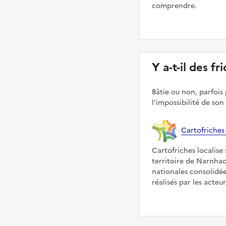
comprendre.
Y a-t-il des f
Bâtie ou non, parfois 
l'impossibilité de son
Cartofriches
Cartofriches localise 
territoire de Narnhac
nationales consolidé
réalisés par les acteu