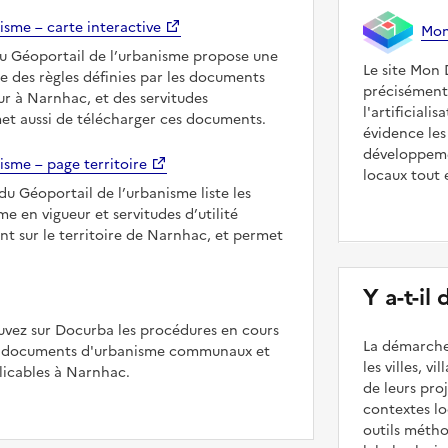
isme – carte interactive
Mon 
du Géoportail de l’urbanisme propose une
Le site Mon 
le des règles définies par les documents
précisément
r à Narnhac, et des servitudes
l'artificiali
met aussi de télécharger ces documents.
évidence les
développeme
isme – page territoire
locaux tout 
du Géoportail de l’urbanisme liste les
 en vigueur et servitudes d’utilité
nt sur le territoire de Narnhac, et permet
Y a-t-il
uvez sur Docurba les procédures en cours
La démarche
es documents d'urbanisme communaux et
les villes, v
icables à Narnhac.
de leurs pr
contextes lo
outils méth