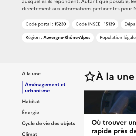
auxquelles ils répondent. Autant que possible, le
directement aux informations pertinentes pour Na
Code postal :
15230
Code INSEE :
15139
Dépa
Région :
Auvergne-Rhône-Alpes
Population légale
À la une
À la une
Aménagement et
urbanisme
Habitat
Énergie
Où trouver u
Cycle de vie des objets
rapide près d
Climat