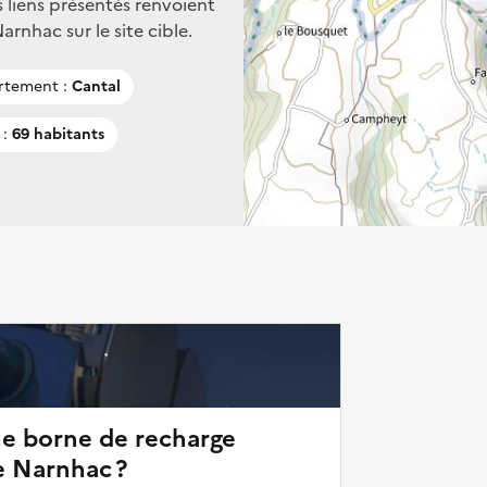
s liens présentés renvoient
rnhac sur le site cible.
rtement :
Cantal
 :
69 habitants
ne borne de recharge
e Narnhac ?