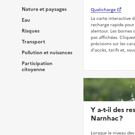
Nature et paysages
Qualicharge
La carte interactive 
Eau
recharge rapide pour
Risques
alentour. Les bornes 
pas affichées. Cliquez
Transport
précisions sur les car
d'accès, tarifs et, so
Pollution et nuisances
Participation
citoyenne
Y a-t-il des re
Narnhac ?
Lorsque le niveau des