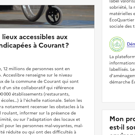
label valori
sobriété, la 
matérielles 
ÉcoQuartier 
sociale des t
 lieux accessibles aux
ndicapées à Courant ?
Dém
La platefor
informations
, 12 millions de personnes sont en
labellisés. L
. Acceslibre renseigne sur le niveau
d'aménageme
ieux de la commune de Courant qui sont
démarche Éco
it d'un site collaboratif qui référence
00 000 établissements (restaurants,
coles…) à l'échelle nationale. Selon les
rra notamment recenser les obstacles à la
l roulant, informer sur la présence de
Mon pro
mité, ou sur l'adaptation des locaux et
est-il 
il pour les personnes mal-voyantes, mal-
é réduite ou qui ont des difficultés à