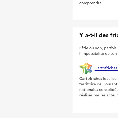
comprendre.
Y a-t-il des f
Bâtie ou non, parfois 
l'impossibilité de son
Cartofriches
Cartofriches localise 
territoire de Courant
nationales consolidé
réalisés par les acteu