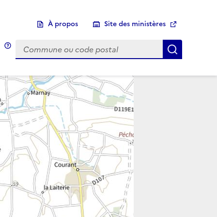
À propos
Site des ministères
Choix d'une commune
Infobulle
Afficher 