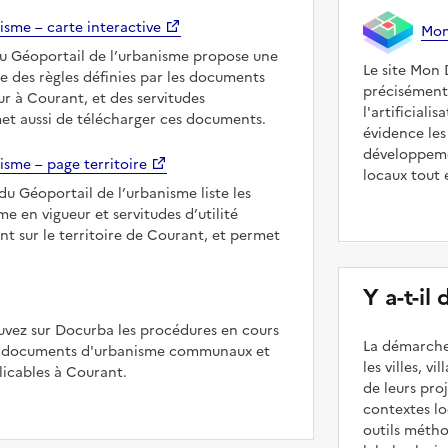
isme – carte interactive
Mon 
du Géoportail de l’urbanisme propose une
Le site Mon 
le des règles définies par les documents
précisément
r à Courant, et des servitudes
l'artificiali
met aussi de télécharger ces documents.
évidence les
développeme
isme – page territoire
locaux tout 
du Géoportail de l’urbanisme liste les
 en vigueur et servitudes d’utilité
nt sur le territoire de Courant, et permet
Y a-t-il
uvez sur Docurba les procédures en cours
La démarche
es documents d'urbanisme communaux et
les villes, v
icables à Courant.
de leurs pr
contextes lo
outils méth