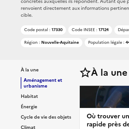
concrètes auxquelles ils répondent. Autant que po
renvoient directement aux informations pertinent
cible.
Code postal :
17330
Code INSEE :
17124
Dépar
Région :
Nouvelle-Aquitaine
Population légale :
44
À la une
À la une
Aménagement et
urbanisme
Habitat
Énergie
Où trouver u
Cycle de vie des objets
rapide près d
Climat