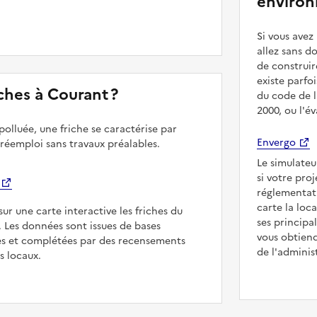
environ
Si vous ave
allez sans d
de construir
existe parfo
riches à Courant ?
du code de l
2000, ou l'é
polluée, une friche se caractérise par
Envergo
 réemploi sans travaux préalables.
Le simulateu
si votre pro
réglementat
carte la loc
sur une carte interactive les friches du
ses principa
. Les données sont issues de bases
vous obtiend
es et complétées par des recensements
de l'adminis
rs locaux.