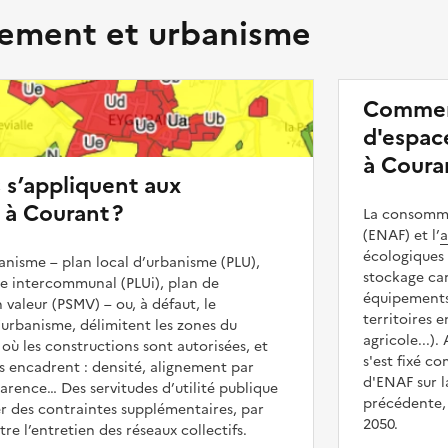
ment et urbanisme
Commen
d'espace
à Coura
s s’appliquent aux
 à Courant ?
La consommat
(ENAF) et l’
a
écologiques 
nisme – plan local d’urbanisme (PLU),
stockage car
me intercommunal (PLUi), plan de
équipements 
 valeur (PSMV) – ou, à défaut, le
territoires 
urbanisme, délimitent les zones du
agricole...).
 où les constructions sont autorisées, et
s'est fixé c
les encadrent : densité, alignement par
d'ENAF sur l
parence… Des servitudes d’utilité publique
précédente, 
r des contraintes supplémentaires, par
2050.
e l’entretien des réseaux collectifs.