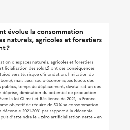
t évolue la consommation
s naturels, agricoles et forestiers
nt ?
ion d'espaces naturels, agricoles et forestiers
rtificialisation des sols
ont des conséquences
(biodiversité, risque d'inondation, limitation du
bone), mais aussi socio-économiques (coûts des
publics, temps de déplacement, dévitalisation des
en déprise, diminution du potentiel de production
 Avec la loi Climat et Résilience de 2021, la France
omme objectif de réduire de 50 % sa consommation
a décennie 2021-2031 par rapport à la décennie
puis d'atteindre le
zéro artificialisation nette
en