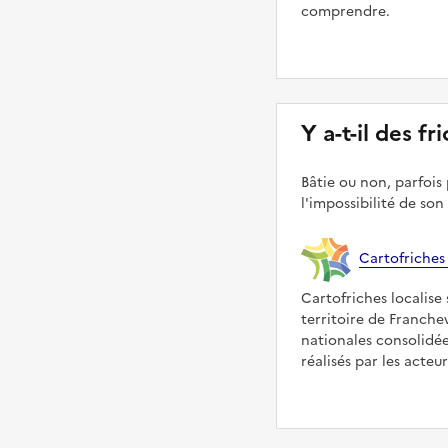
comprendre.
Y a-t-il des fr
Bâtie ou non, parfois 
l'impossibilité de son
Cartofriches
Cartofriches localise 
territoire de Franchev
nationales consolidé
réalisés par les acteu