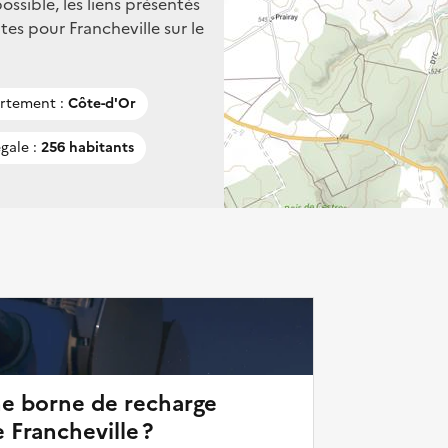
ssible, les liens présentés
es pour Francheville sur le
rtement :
Côte-d'Or
gale :
256 habitants
ne borne de recharge
 Francheville ?