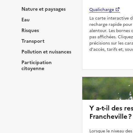
Nature et paysages
Qualicharge
La carte interactive 
Eau
recharge rapide pour 
Risques
alentour. Les bornes 
pas affichées. Cliquez
Transport
précisions sur les car
d'accès, tarifs et, so
Pollution et nuisances
Participation
citoyenne
Y a-t-il des re
Francheville ?
Lorsque le niveau des