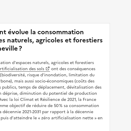
t évolue la consommation
s naturels, agricoles et forestiers
eville ?
ion d'espaces naturels, agricoles et forestiers
rtificialisation des sols
ont des conséquences
(biodiversité, risque d'inondation, limitation du
bone), mais aussi socio-économiques (coûts des
publics, temps de déplacement, dévitalisation des
en déprise, diminution du potentiel de production
 Avec la loi Climat et Résilience de 2021, la France
omme objectif de réduire de 50 % sa consommation
a décennie 2021-2031 par rapport à la décennie
puis d'atteindre le
zéro artificialisation nette
en