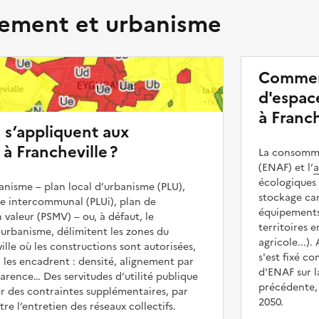
ment et urbanisme
Commen
d'espace
à Franch
s s’appliquent aux
à Francheville ?
La consommat
(ENAF) et l’
a
écologiques 
nisme – plan local d’urbanisme (PLU),
stockage car
me intercommunal (PLUi), plan de
équipements 
 valeur (PSMV) – ou, à défaut, le
territoires 
urbanisme, délimitent les zones du
agricole...).
ille où les constructions sont autorisées,
s'est fixé c
ui les encadrent : densité, alignement par
d'ENAF sur l
parence… Des servitudes d’utilité publique
précédente, 
r des contraintes supplémentaires, par
2050.
e l’entretien des réseaux collectifs.