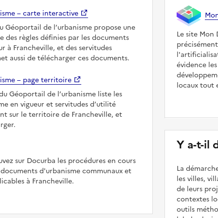
isme – carte interactive
Mon 
du Géoportail de l’urbanisme propose une
Le site Mon 
le des règles définies par les documents
précisément
r à Francheville, et des servitudes
l'artificiali
met aussi de télécharger ces documents.
évidence les
développeme
isme – page territoire
locaux tout 
du Géoportail de l’urbanisme liste les
 en vigueur et servitudes d’utilité
t sur le territoire de Francheville, et
rger.
Y a-t-il
uvez sur Docurba les procédures en cours
La démarche
es documents d'urbanisme communaux et
les villes, v
cables à Francheville.
de leurs pr
contextes lo
outils méth