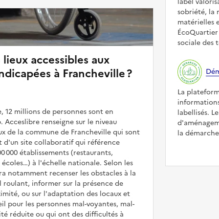
label valori
sobriété, la 
matérielles 
ÉcoQuartier 
sociale des t
 lieux accessibles aux
dicapées à Francheville ?
Dém
La platefor
informations
, 12 millions de personnes sont en
labellisés. L
. Acceslibre renseigne sur le niveau
d'aménageme
ieux de la commune de Francheville qui sont
la démarche 
it d'un site collaboratif qui référence
00 000 établissements (restaurants,
coles…) à l'échelle nationale. Selon les
rra notamment recenser les obstacles à la
l roulant, informer sur la présence de
mité, ou sur l'adaptation des locaux et
il pour les personnes mal-voyantes, mal-
é réduite ou qui ont des difficultés à