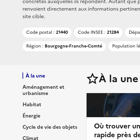
concrètes auxquelles ils répondent. Autant que po
renvoient directement aux informations pertinent
site cible.
Code postal :
21440
Code INSEE :
21284
Dépa
Région :
Bourgogne-Franche-Comté
Population lé
À la une
À la une
Aménagement et
urbanisme
Habitat
Énergie
Où trouver u
Cycle de vie des objets
rapide près de
Climat