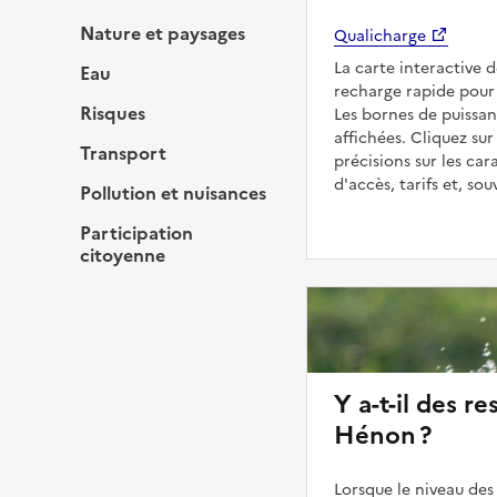
Nature et paysages
Qualicharge
La carte interactive 
Eau
recharge rapide pour 
Risques
Les bornes de puissan
affichées. Cliquez sur
Transport
précisions sur les car
d'accès, tarifs et, so
Pollution et nuisances
Participation
citoyenne
Y a-t-il des re
Hénon ?
Lorsque le niveau des