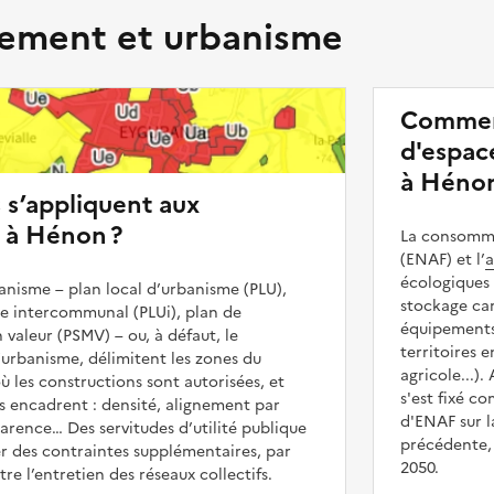
ment et urbanisme
Commen
d'espace
à Hénon
s s’appliquent aux
 à Hénon ?
La consommat
(ENAF) et l’
a
écologiques 
nisme – plan local d’urbanisme (PLU),
stockage car
me intercommunal (PLUi), plan de
équipements 
 valeur (PSMV) – ou, à défaut, le
territoires 
urbanisme, délimitent les zones du
agricole...).
ù les constructions sont autorisées, et
s'est fixé c
les encadrent : densité, alignement par
d'ENAF sur l
parence… Des servitudes d’utilité publique
précédente, 
r des contraintes supplémentaires, par
2050.
e l’entretien des réseaux collectifs.