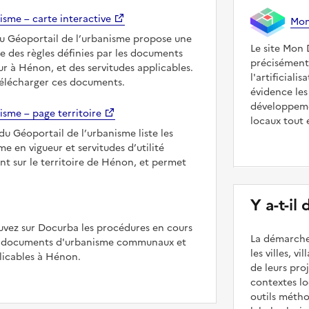
isme – carte interactive
Mon 
du Géoportail de l’urbanisme propose une
Le site Mon 
le des règles définies par les documents
précisément
r à Hénon, et des servitudes applicables.
l'artificiali
télécharger ces documents.
évidence les
développeme
isme – page territoire
locaux tout 
du Géoportail de l’urbanisme liste les
 en vigueur et servitudes d’utilité
nt sur le territoire de Hénon, et permet
Y a-t-il
uvez sur Docurba les procédures en cours
La démarche
es documents d'urbanisme communaux et
les villes, v
icables à Hénon.
de leurs pr
contextes lo
outils méth