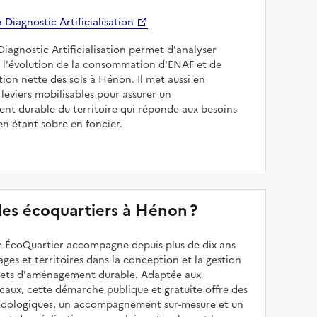
Diagnostic Artificialisation
Diagnostic Artificialisation permet d'analyser
 l'évolution de la consommation d'ENAF et de
sation nette des sols à Hénon. Il met aussi en
 leviers mobilisables pour assurer un
nt durable du territoire qui réponde aux besoins
en étant sobre en foncier.
 des écoquartiers à Hénon ?
 ÉcoQuartier accompagne depuis plus de dix ans
illages et territoires dans la conception et la gestion
ojets d'aménagement durable. Adaptée aux
caux, cette démarche publique et gratuite offre des
odologiques, un accompagnement sur-mesure et un