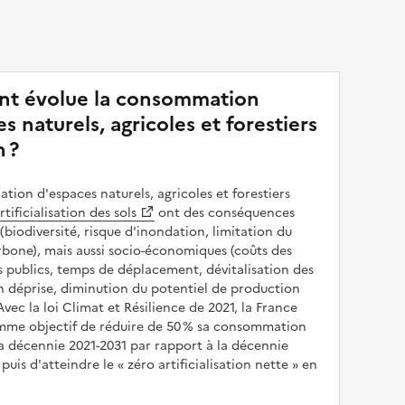
t évolue la consommation
s naturels, agricoles et forestiers
 ?
ion d'espaces naturels, agricoles et forestiers
rtificialisation des sols
ont des conséquences
(biodiversité, risque d'inondation, limitation du
bone), mais aussi socio-économiques (coûts des
publics, temps de déplacement, dévitalisation des
en déprise, diminution du potentiel de production
 Avec la loi Climat et Résilience de 2021, la France
omme objectif de réduire de 50 % sa consommation
a décennie 2021-2031 par rapport à la décennie
puis d'atteindre le
zéro artificialisation nette
en