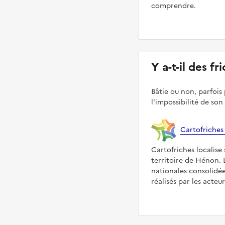
comprendre.
Y a-t-il des f
Bâtie ou non, parfois 
l'impossibilité de son
Cartofriches
Cartofriches localise 
territoire de Hénon. 
nationales consolidé
réalisés par les acteu