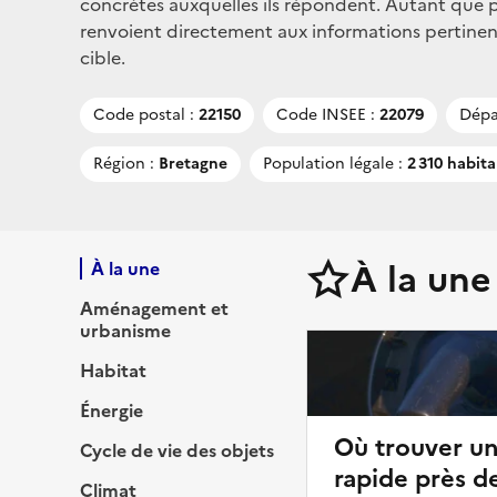
concrètes auxquelles ils répondent. Autant que po
renvoient directement aux informations pertinen
cible.
Code postal :
22150
Code INSEE :
22079
Dépa
Région :
Bretagne
Population légale :
2 310 habita
À la une
À la une
Aménagement et
urbanisme
Habitat
Énergie
Où trouver u
Cycle de vie des objets
rapide près d
Climat