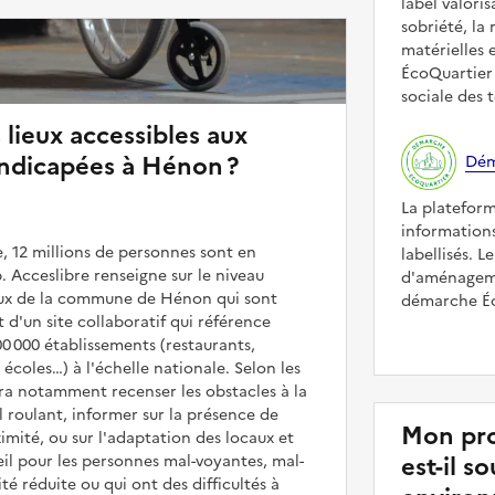
label valori
sobriété, la 
matérielles 
ÉcoQuartier 
sociale des t
 lieux accessibles aux
ndicapées à Hénon ?
Dém
La platefor
informations
, 12 millions de personnes sont en
labellisés. L
. Acceslibre renseigne sur le niveau
d'aménageme
ieux de la commune de Hénon qui sont
démarche Éco
it d'un site collaboratif qui référence
00 000 établissements (restaurants,
coles…) à l'échelle nationale. Selon les
rra notamment recenser les obstacles à la
l roulant, informer sur la présence de
Mon pr
mité, ou sur l'adaptation des locaux et
est-il 
il pour les personnes mal-voyantes, mal-
é réduite ou qui ont des difficultés à