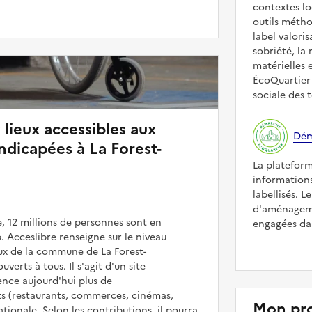
contextes lo
outils méth
label valori
sobriété, la 
matérielles 
ÉcoQuartier 
sociale des t
 lieux accessibles aux
Dém
dicapées à La Forest-
La platefor
informations
labellisés. L
d'aménageme
, 12 millions de personnes sont en
engagées dan
. Acceslibre renseigne sur le niveau
ieux de la commune de La Forest-
verts à tous. Il s'agit d'un site
rence aujourd'hui plus de
ts (restaurants, commerces, cinémas,
Mon pro
ationale. Selon les contributions, il pourra