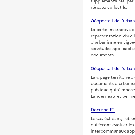
supplémentaires, par
réseaux collectifs.
Géoportail de l’urban
La carte interactive 
représentation visuel
d’urbanisme en vigueu
servitudes applicable
documents.
Géoportail de l’urban
La
page territoire
documents d’urbanisme
publique qui s’imposen
Landerneau, et permet
Docurba
Le cas échéant, retro
qui feront évoluer l
intercommunaux appli