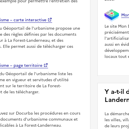
 exemple pour permettre l’entretien des
Mon 
isme – carte interactive
Le site Mon 
du Géoportail de l’urbanisme propose une
précisément
le des règles définies par les documents
l'artificiali
r à La Forest-Landerneau, et des
aussi en évi
s. Elle permet aussi de télécharger ces
développeme
locaux tout 
isme – page territoire
du Géoportail de l’urbanisme liste les
 en vigueur et servitudes d’utilité
t sur le territoire de La Forest-
Y a-t-il
 de les télécharger.
Landern
uvez sur Docurba les procédures en cours
La démarche
es documents d'urbanisme communaux et
les villes, v
cables à La Forest-Landerneau.
de leurs pr