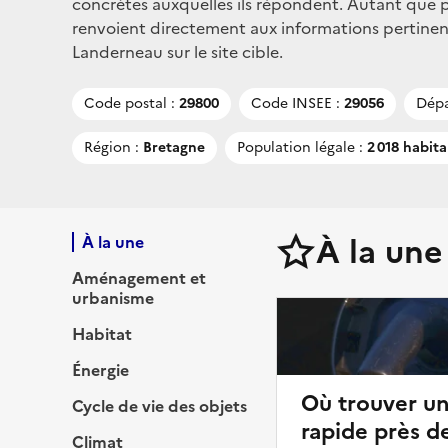
concrètes auxquelles ils répondent. Autant que po
renvoient directement aux informations pertinent
Landerneau sur le site cible.
Code postal :
29800
Code INSEE :
29056
Dépa
Région :
Bretagne
Population légale :
2 018 habita
À la une
À la une
Aménagement et
urbanisme
Habitat
Énergie
Où trouver u
Cycle de vie des objets
rapide près d
Climat