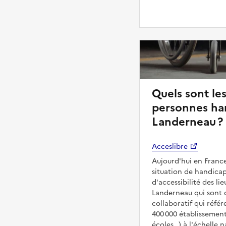
Quels sont les
personnes han
Landerneau ?
Acceslibre
Aujourd'hui en France
situation de handicap
d'accessibilité des l
Landerneau qui sont ou
collaboratif qui réfé
400 000 établissemen
écoles…) à l'échelle n