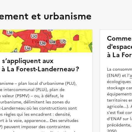
ment et urbanisme
Commen
d'espace
à La Fo
s s’appliquent aux
 à La Forest-Landerneau ?
La consommat
(ENAF) et l’
a
écologiques 
nisme – plan local d’urbanisme (PLU),
stockage car
me intercommunal (PLUi), plan de
équipements 
 valeur (PSMV) – ou, à défaut, le
territoires 
urbanisme, délimitent les zones du
agricole...).
st-Landerneau où les constructions sont
s'est fixé c
es règles qui les encadrent : densité,
d'ENAF sur l
t à la voie, apparence… Des servitudes
précédente, 
UP) peuvent imposer des contraintes
2050.