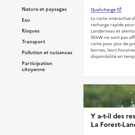
Nature et paysages
Qualicharge
La carte interactive 
Eau
recharge rapide pour 
Risques
Landerneau et alentou
50 kW ne sont pas aff
Transport
carte pour plus de pré
bornes, leurs horaires
Pollution et nuisances
disponibilité en temps
Participation
citoyenne
Y a-t-il des re
La Forest-Lan