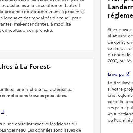
Landern
s obstacles à la circulation en fauteuil
 la présence de stationnement à proximité,
régleme
es locaux et des modalités d'accueil pour
yantes, mal-entendantes, à mobilité
Si vous ave
s difficultés à comprendre.
allez sans d
de construir
existe parfo
du code de l
2000, ou l'é
iches à La Forest-
Envergo
Le simulateu
si votre pro
polluée, une friche se caractérise par
une régleme
 réemploi sans travaux préalables.
carte la loc
ses principa
vous obtiend
de l'adminis
sur une carte interactive les friches du
st-Landerneau. Les données sont issues de