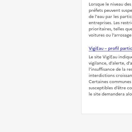
Lorsque le niveau des
préfets peuvent suspe
de l'eau par les partic
entreprises. Les restr
prioritaires, telles qu
voitures ou l’arrosage
VigiEau – profil partic
Le site VigiEau indiqu
vigilance, d’alerte, d
l’insuffisance de la re
interdictions croissan
Certaines communes s
susceptibles d’être co
le site demandera alor