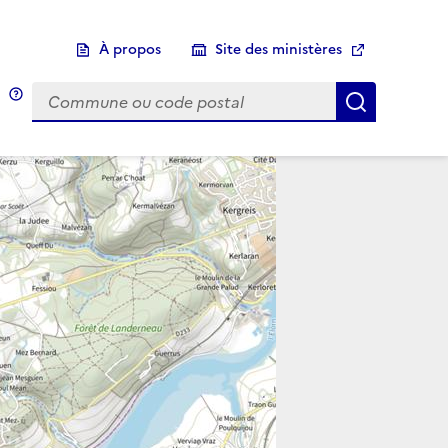
À propos
Site des ministères
Choix d'une commune
Infobulle
Afficher 