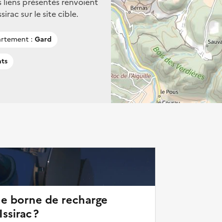
s liens présentés renvoient
rac sur le site cible.
rtement :
Gard
nts
ne borne de recharge
ssirac ?