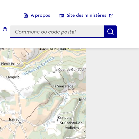
À propos
Site des ministères
Choix d'une commune
Infobulle
Afficher 