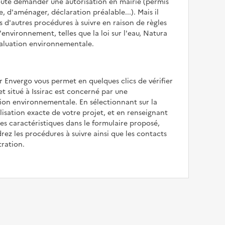
oute demander une autorisation en mairie (permis
e, d'aménager, déclaration préalable...). Mais il
is d'autres procédures à suivre en raison de règles
'environnement, telles que la loi sur l'eau, Natura
valuation environnementale.
r Envergo vous permet en quelques clics de vérifier
et situé à Issirac est concerné par une
ion environnementale. En sélectionnant sur la
alisation exacte de votre projet, et en renseignant
les caractéristiques dans le formulaire proposé,
rez les procédures à suivre ainsi que les contacts
tration.