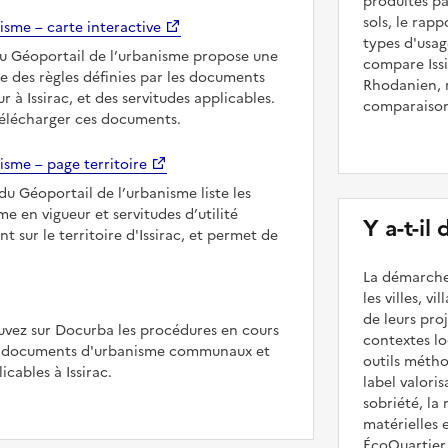
produites par
sols, le rapp
isme – carte interactive
types d'usage
du Géoportail de l’urbanisme propose une
compare Iss
le des règles définies par les documents
Rhodanien, m
 à Issirac, et des servitudes applicables.
comparaiso
télécharger ces documents.
isme – page territoire
du Géoportail de l’urbanisme liste les
 en vigueur et servitudes d’utilité
Y a-t-il
t sur le territoire d'Issirac, et permet de
La démarche
les villes, v
de leurs pr
uvez sur Docurba les procédures en cours
contextes lo
es documents d'urbanisme communaux et
outils méth
ables à Issirac.
label valori
sobriété, la 
matérielles 
ÉcoQuartier 