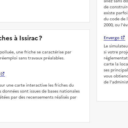
allez sans d
de construir
existe parfo
du code de l
2000, ou l'é
ches à Issirac ?
Envergo
Le simulateu
polluée, une friche se caractérise par
si votre proj
 réemploi sans travaux préalables.
réglementat
carte la loc
ses principa
vous obtiend
de l'adminis
sur une carte interactive les friches du
Les données sont issues de bases nationales
étées par des recensements réalisés par