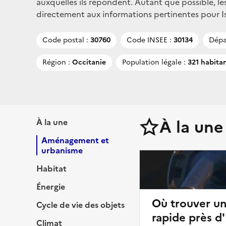
auxquelles ils répondent. Autant que possible, le
directement aux informations pertinentes pour Issi
Code postal :
30760
Code INSEE :
30134
Dépa
Région :
Occitanie
Population légale :
321 habita
À la une
À la une
Aménagement et
urbanisme
Habitat
Énergie
Où trouver u
Cycle de vie des objets
rapide près d'I
Climat