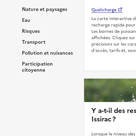
Nature et paysages
Qualicharge
La carte interactive 
Eau
recharge rapide pour v
Risques
Les bornes de puissan
affichées. Cliquez sur
Transport
précisions sur les car
d'accès, tarifs et, so
Pollution et nuisances
Participation
citoyenne
Y a-t-il des re
Issirac ?
Lorsque le niveau des