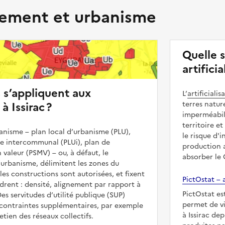
ment et urbanisme
Quelle s
artifici
s s’appliquent aux
L’
artificialis
à Issirac ?
terres natur
imperméabili
territoire et
nisme – plan local d’urbanisme (PLU),
le risque d'
me intercommunal (PLUi), plan de
production a
 valeur (PSMV) – ou, à défaut, le
absorber le
urbanisme, délimitent les zones du
ù les constructions sont autorisées, et fixent
PictOstat – a
adrent : densité, alignement par rapport à
PictOstat es
es servitudes d’utilité publique (SUP)
permet de vi
contraintes supplémentaires, par exemple
à Issirac de
tien des réseaux collectifs.