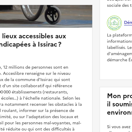
sociale des t
Dém
 lieux accessibles aux
La platefor
informations
dicapées à Issirac ?
labellisés. L
d'aménagemen
démarche Éco
, 12 millions de personnes sont en
. Acceslibre renseigne sur le niveau
eux de la commune d'Issirac qui sont
it d'un site collaboratif qui référence
00 000 établissements (restaurants,
Mon pro
coles…) à l'échelle nationale. Selon les
il soum
rra notamment recenser les obstacles à la
l roulant, informer sur la présence de
environ
mité, ou sur l'adaptation des locaux et
il pour les personnes mal-voyantes, mal-
Si vous ave
é réduite ou qui ont des difficultés à