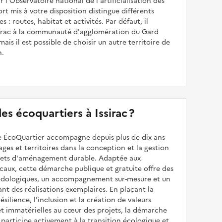
 l'Observatoire national de l'artificialisation des
ort mis à votre disposition distingue différents
s : routes, habitat et activités. Par défaut, il
irac à la communauté d'agglomération du Gard
ais il est possible de choisir un autre territoire de
n.
 des écoquartiers à Issirac ?
 ÉcoQuartier accompagne depuis plus de dix ans
illages et territoires dans la conception et la gestion
ojets d'aménagement durable. Adaptée aux
caux, cette démarche publique et gratuite offre des
odologiques, un accompagnement sur-mesure et un
sant des réalisations exemplaires. En plaçant la
résilience, l'inclusion et la création de valeurs
et immatérielles au cœur des projets, la démarche
participe activement à la transition écologique et