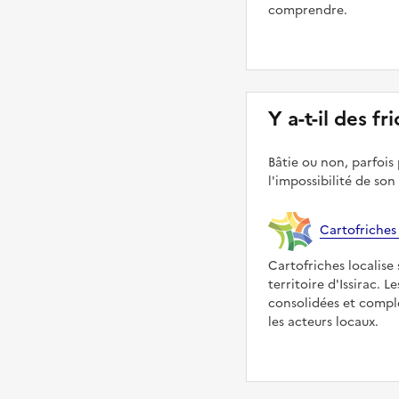
comprendre.
Y a-t-il des fri
Bâtie ou non, parfois 
l'impossibilité de son
Cartofriches
Cartofriches localise 
territoire d'Issirac. 
consolidées et compl
les acteurs locaux.