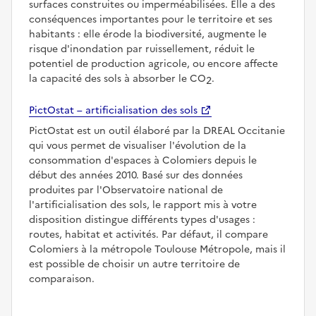
surfaces construites ou imperméabilisées. Elle a des
conséquences importantes pour le territoire et ses
habitants : elle érode la biodiversité, augmente le
risque d'inondation par ruissellement, réduit le
potentiel de production agricole, ou encore affecte
la capacité des sols à absorber le CO
.
2
PictOstat – artificialisation des sols
PictOstat est un outil élaboré par la DREAL Occitanie
qui vous permet de visualiser l'évolution de la
consommation d'espaces à Colomiers depuis le
début des années 2010. Basé sur des données
produites par l'Observatoire national de
l'artificialisation des sols, le rapport mis à votre
disposition distingue différents types d'usages :
routes, habitat et activités. Par défaut, il compare
Colomiers à la métropole Toulouse Métropole, mais il
est possible de choisir un autre territoire de
comparaison.