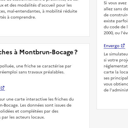
Si vous ave
ux et des modalités d'accueil pour les
allez sans d
es, mal-entendantes, à mobilité réduite
de construir
ultés à comprendre.
existe parfo
du code de l
2000, ou l'é
Envergo
riches à Montbrun-Bocage ?
Le simulateu
si votre pro
polluée, une friche se caractérise par
réglementat
 réemploi sans travaux préalables.
carte la loc
ses principa
vous obtiend
de l'adminis
sur une carte interactive les friches du
n-Bocage. Les données sont issues de
solidées et complétées par des
 par les acteurs locaux.