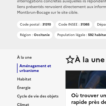
interrogations concrètes auxquelles ils répondent
liens présentés renvoient directement aux infor
Montbrun-Bocage sur le site cible.
Code postal :
31310
Code INSEE :
31365
Dépa
Région :
Occitanie
Population légale :
592 habita
À la une
À la une
Aménagement et
urbanisme
Habitat
Énergie
Où trouver u
Cycle de vie des objets
rapide près 
Climat