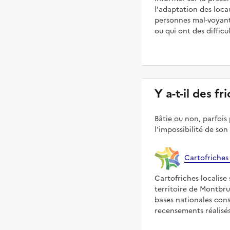
l'adaptation des loca
personnes mal-voyant
ou qui ont des diffic
Y a-t-il des f
Bâtie ou non, parfois 
l'impossibilité de son
Cartofriches
Cartofriches localise 
territoire de Montbru
bases nationales con
recensements réalisés