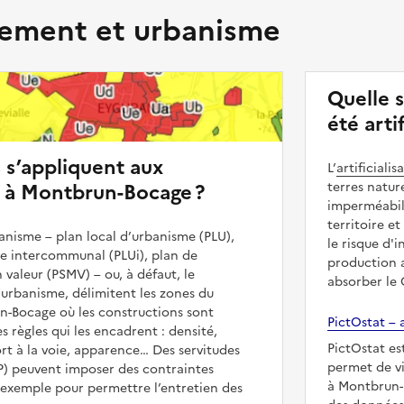
ment et urbanisme
Quelle 
été arti
s s’appliquent aux
L’
artificialis
s à Montbrun-Bocage ?
terres natur
imperméabili
territoire et
nisme – plan local d’urbanisme (PLU),
le risque d'
me intercommunal (PLUi), plan de
production a
 valeur (PSMV) – ou, à défaut, le
absorber le
urbanisme, délimitent les zones du
n-Bocage où les constructions sont
PictOstat – a
es règles qui les encadrent : densité,
PictOstat es
t à la voie, apparence… Des servitudes
permet de vi
UP) peuvent imposer des contraintes
à Montbrun-B
 exemple pour permettre l’entretien des