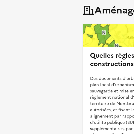
Aménage
Quelles règle
construction
Des documents d’urba
plan local d’urbanis
sauvegarde et mise en
règlement national d’
territoire de Montbru
autorisées, et fixent l
alignement par rappor
d’utilité publique (S
supplémentaires, par