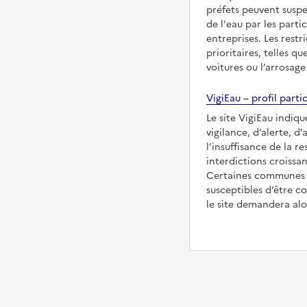
préfets peuvent suspe
de l'eau par les partic
entreprises. Les restr
prioritaires, telles qu
voitures ou l’arrosage
VigiEau – profil partic
Le site VigiEau indiq
vigilance, d’alerte, d
l’insuffisance de la re
interdictions croissan
Certaines communes s
susceptibles d’être co
le site demandera alor