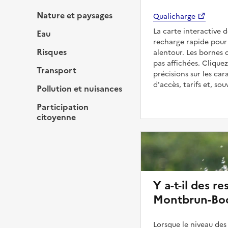
Nature et paysages
Qualicharge
La carte interactive 
Eau
recharge rapide pour
Risques
alentour. Les bornes 
pas affichées. Cliquez
Transport
précisions sur les car
d'accès, tarifs et, so
Pollution et nuisances
Participation
citoyenne
Y a-t-il des re
Montbrun-Boc
Lorsque le niveau des