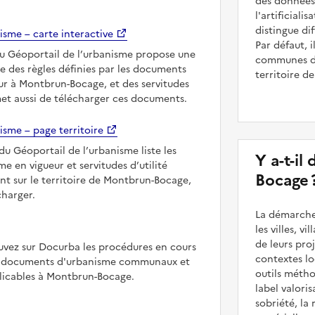
des données 
l'artificiali
distingue dif
isme – carte interactive
Par défaut,
du Géoportail de l’urbanisme propose une
communes du 
le des règles définies par les documents
territoire d
ur à Montbrun-Bocage, et des servitudes
met aussi de télécharger ces documents.
isme – page territoire
du Géoportail de l’urbanisme liste les
Y a-t-il
 en vigueur et servitudes d’utilité
Bocage 
nt sur le territoire de Montbrun-Bocage,
charger.
La démarche
les villes, v
de leurs pr
uvez sur Docurba les procédures en cours
contextes lo
es documents d'urbanisme communaux et
outils méth
icables à Montbrun-Bocage.
label valori
sobriété, la 