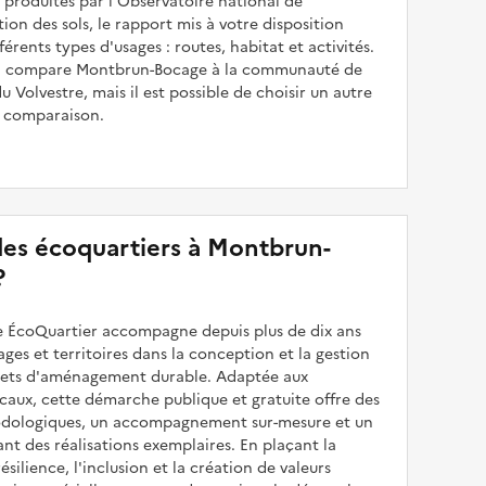
produites par l'Observatoire national de
sation des sols, le rapport mis à votre disposition
férents types d'usages : routes, habitat et activités.
 il compare Montbrun-Bocage à la communauté de
Volvestre, mais il est possible de choisir un autre
e comparaison.
 des écoquartiers à Montbrun-
?
 ÉcoQuartier accompagne depuis plus de dix ans
illages et territoires dans la conception et la gestion
ojets d'aménagement durable. Adaptée aux
caux, cette démarche publique et gratuite offre des
odologiques, un accompagnement sur-mesure et un
sant des réalisations exemplaires. En plaçant la
résilience, l'inclusion et la création de valeurs