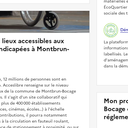
matérielles 
ÉcoQuartier 
sociale des t
Dém
 lieux accessibles aux
La platefor
ndicapées à Montbrun-
informations
labellisés. L
d'aménageme
dans la déma
, 12 millions de personnes sont en
. Acceslibre renseigne sur le niveau
lieux de la commune de Montbrun-Bocage
. Il s'agit d'un site collaboratif qui
Mon pro
 plus de 400 000 établissements
Bocage e
es, cinémas, écoles…) à l'échelle
contributions, il pourra notamment
régleme
 à la circulation en fauteuil roulant,
nce de stationnement à proximité, ou sur