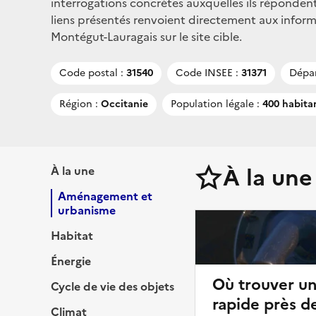
interrogations concrètes auxquelles ils répondent
liens présentés renvoient directement aux infor
Montégut-Lauragais sur le site cible.
Code postal :
31540
Code INSEE :
31371
Dépa
Région :
Occitanie
Population légale :
400 habita
À la une
À la une
Aménagement et
urbanisme
Habitat
Énergie
Où trouver u
Cycle de vie des objets
rapide près d
Climat