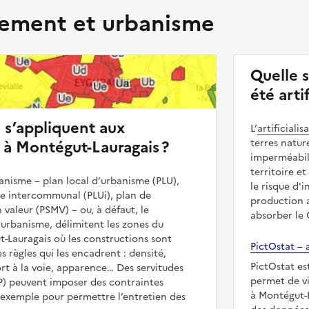
ment et urbanisme
Quelle 
été arti
s s’appliquent aux
L’
artificialis
 à Montégut-Lauragais ?
terres natur
imperméabili
territoire et
nisme – plan local d’urbanisme (PLU),
le risque d'
me intercommunal (PLUi), plan de
production a
 valeur (PSMV) – ou, à défaut, le
absorber le
urbanisme, délimitent les zones du
t-Lauragais où les constructions sont
PictOstat – a
es règles qui les encadrent : densité,
PictOstat es
t à la voie, apparence… Des servitudes
permet de vi
UP) peuvent imposer des contraintes
à Montégut-L
 exemple pour permettre l’entretien des