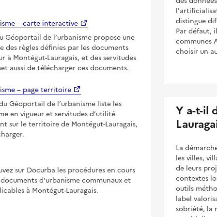
des données 
l'artificiali
distingue dif
isme – carte interactive
Par défaut,
du Géoportail de l’urbanisme propose une
communes Aux
le des règles définies par les documents
choisir un a
r à Montégut-Lauragais, et des servitudes
met aussi de télécharger ces documents.
isme – page territoire
du Géoportail de l’urbanisme liste les
Y a-t-il
 en vigueur et servitudes d’utilité
Lauragai
nt sur le territoire de Montégut-Lauragais,
charger.
La démarche
les villes, v
de leurs pr
uvez sur Docurba les procédures en cours
contextes lo
es documents d'urbanisme communaux et
outils méth
cables à Montégut-Lauragais.
label valori
sobriété, la 