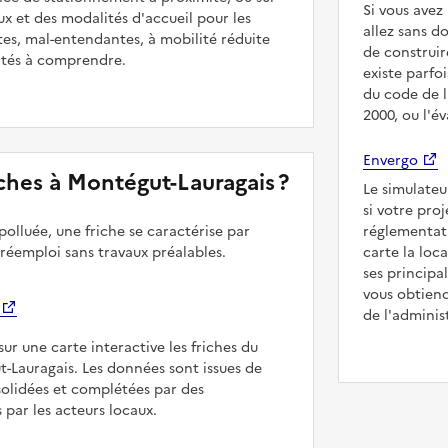
Si vous ave
ux et des modalités d'accueil pour les
allez sans d
es, mal-entendantes, à mobilité réduite
de construir
ultés à comprendre.
existe parfo
du code de l
2000, ou l'é
Envergo
riches à Montégut-Lauragais ?
Le simulateu
si votre pro
polluée, une friche se caractérise par
réglementat
 réemploi sans travaux préalables.
carte la loc
ses principa
vous obtiend
de l'adminis
sur une carte interactive les friches du
t-Lauragais. Les données sont issues de
solidées et complétées par des
 par les acteurs locaux.