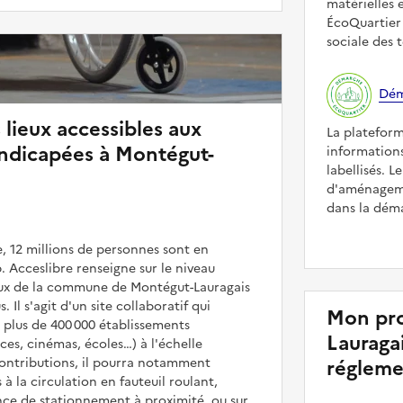
matérielles 
ÉcoQuartier 
sociale des t
Dém
 lieux accessibles aux
La platefor
ndicapées à Montégut-
informations
labellisés. L
d'aménageme
dans la déma
, 12 millions de personnes sont en
. Acceslibre renseigne sur le niveau
ieux de la commune de Montégut-Lauragais
. Il s'agit d'un site collaboratif qui
Mon pro
 plus de 400 000 établissements
Lauragai
es, cinémas, écoles…) à l'échelle
contributions, il pourra notamment
régleme
 à la circulation en fauteuil roulant,
nce de stationnement à proximité, ou sur