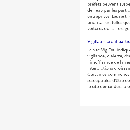
préfets peuvent suspe
de l'eau par les partic
entreprises. Les restr
prioritaires, telles qu
voitures ou l’arrosage
VigiEau – profil partic
Le site VigiEau indiq
vigilance, d’alerte, d
l’insuffisance de la re
interdictions croissan
Certaines communes s
susceptibles d’être co
le site demandera alor