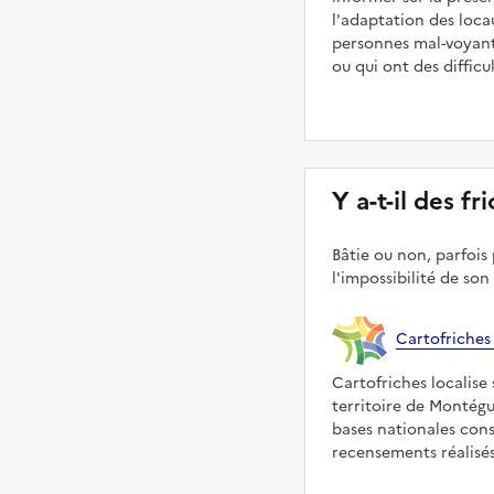
l'adaptation des loca
personnes mal-voyant
ou qui ont des diffic
Y a-t-il des f
Bâtie ou non, parfois 
l'impossibilité de son
Cartofriches
Cartofriches localise 
territoire de Montégu
bases nationales con
recensements réalisés