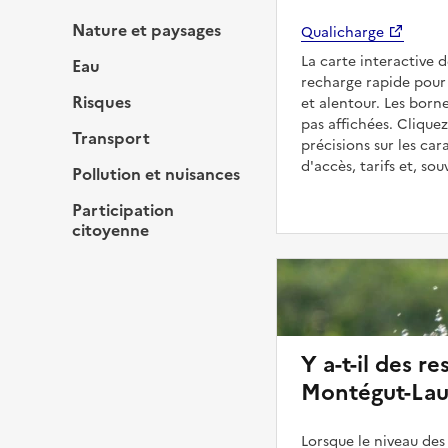
Nature et paysages
Qualicharge
La carte interactive 
Eau
recharge rapide pour 
Risques
et alentour. Les born
pas affichées. Cliquez
Transport
précisions sur les car
d'accès, tarifs et, so
Pollution et nuisances
Participation
citoyenne
Y a-t-il des re
Montégut-Laur
Lorsque le niveau des