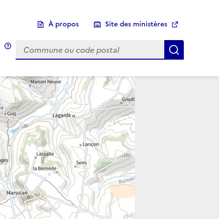
À propos
Site des ministères
Choix d'une commune
Infobulle
Afficher 