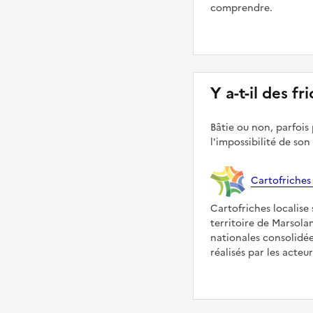
comprendre.
Y a-t-il des f
Bâtie ou non, parfois 
l'impossibilité de son
Cartofriches
Cartofriches localise 
territoire de Marsola
nationales consolidé
réalisés par les acteu