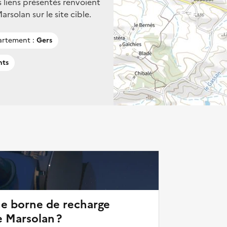
s liens présentés renvoient
solan sur le site cible.
rtement :
Gers
nts
ne borne de recharge
e Marsolan ?