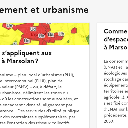
ment et urbanisme
Commen
d'espace
à Marso
s s’appliquent aux
 à Marsolan ?
La consommat
(ENAF) et l’
a
écologiques 
nisme – plan local d’urbanisme (PLU),
stockage car
me intercommunal (PLUi), plan de
équipements 
 valeur (PSMV) – ou, à défaut, le
territoires 
urbanisme, délimitent les zones du
agricole...).
 où les constructions sont autorisées, et
s'est fixé c
les encadrent : densité, alignement par
d'ENAF sur l
parence… Des servitudes d’utilité publique
précédente, 
r des contraintes supplémentaires, par
2050.
e l’entretien des réseaux collectifs.