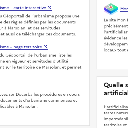
isme – carte interactive
Mon 
du Géoportail de l’urbanisme propose une
Le site Mon 
le des règles définies par les documents
précisément
r à Marsolan, et des servitudes
l'artificiali
met aussi de télécharger ces documents.
évidence les
développeme
isme – page territoire
locaux tout 
du Géoportail de l’urbanisme liste les
 en vigueur et servitudes d’utilité
nt sur le territoire de Marsolan, et permet
Quelle 
artifici
uvez sur Docurba les procédures en cours
es documents d'urbanisme communaux et
cables à Marsolan.
L’
artificialis
terres natur
imperméabili
territoire et