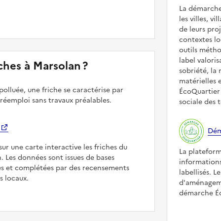
La démarche
les villes, v
de leurs pr
contextes lo
outils méth
label valori
riches à Marsolan ?
sobriété, la 
matérielles 
polluée, une friche se caractérise par
ÉcoQuartier 
 réemploi sans travaux préalables.
sociale des t
Dém
sur une carte interactive les friches du
La platefor
n. Les données sont issues de bases
informations
es et complétées par des recensements
labellisés. L
rs locaux.
d'aménageme
démarche Éco