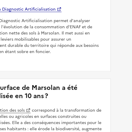
Diagnostic Artificialisation
Diagnostic Artificialisation permet d'analyser
 l'évolution de la consommation d'ENAF et de
sation nette des sols à Marsolan. Il met aussi en
 leviers mobilisables pour assurer un
nt durable du territoire qui réponde aux besoins
en étant sobre en foncier.
surface de Marsolan a été
alisée en 10 ans ?
ation des sols
correspond à la transformation de
elles ou agricoles en surfaces construites ou
sées. Elle a des conséquences importantes pour le
 ses habitants : elle érode la biodiversité, augmente