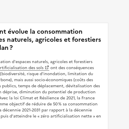
t évolue la consommation
s naturels, agricoles et forestiers
lan ?
ion d'espaces naturels, agricoles et forestiers
rtificialisation des sols
ont des conséquences
(biodiversité, risque d'inondation, limitation du
bone), mais aussi socio-économiques (coûts des
publics, temps de déplacement, dévitalisation des
en déprise, diminution du potentiel de production
 Avec la loi Climat et Résilience de 2021, la France
omme objectif de réduire de 50 % sa consommation
a décennie 2021-2031 par rapport à la décennie
puis d'atteindre le
zéro artificialisation nette
en