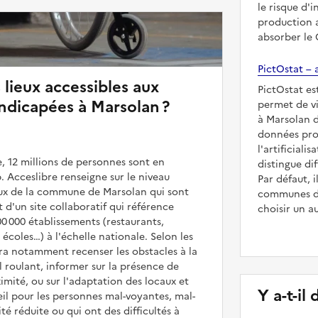
le risque d'
production a
absorber le
PictOstat – a
 lieux accessibles aux
PictOstat es
ndicapées à Marsolan ?
permet de vi
à Marsolan d
données prod
l'artificiali
, 12 millions de personnes sont en
distingue dif
. Acceslibre renseigne sur le niveau
Par défaut,
ieux de la commune de Marsolan qui sont
communes de 
it d'un site collaboratif qui référence
choisir un a
00 000 établissements (restaurants,
coles…) à l'échelle nationale. Selon les
rra notamment recenser les obstacles à la
l roulant, informer sur la présence de
mité, ou sur l'adaptation des locaux et
Y a-t-il
il pour les personnes mal-voyantes, mal-
é réduite ou qui ont des difficultés à