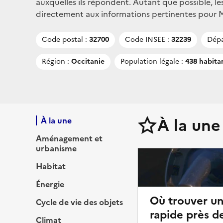
auxquelles ils répondent. Autant que possible, le
directement aux informations pertinentes pour Mar
Code postal :
32700
Code INSEE :
32239
Dépa
Région :
Occitanie
Population légale :
438 habita
À la une
À la une
Aménagement et
urbanisme
Habitat
Énergie
Où trouver u
Cycle de vie des objets
rapide près d
Climat