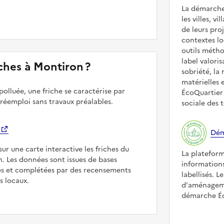
La démarche
les villes, v
de leurs pr
contextes lo
outils méth
label valori
riches à Montiron ?
sobriété, la 
matérielles 
polluée, une friche se caractérise par
ÉcoQuartier 
 réemploi sans travaux préalables.
sociale des t
Dém
sur une carte interactive les friches du
La platefor
n. Les données sont issues de bases
informations
es et complétées par des recensements
labellisés. L
rs locaux.
d'aménageme
démarche Éco