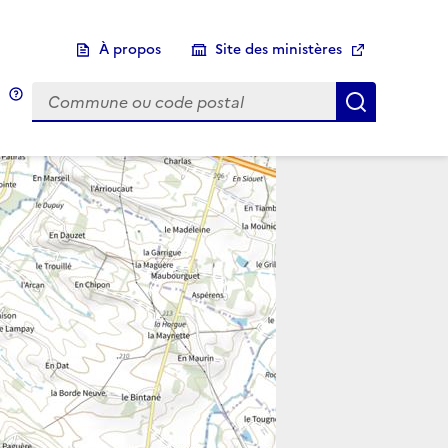
À propos
Site des ministères
Choix d'une commune
Infobulle
Afficher 