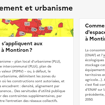
ment et urbanisme
Commen
d'espace
à Monti
s s’appliquent aux
 à Montiron ?
La consommat
(ENAF) et l’
a
écologiques 
nisme – plan local d’urbanisme (PLU),
stockage car
me intercommunal (PLUi), plan de
équipements 
 valeur (PSMV) – ou, à défaut, le
territoires 
urbanisme, délimitent les zones du
agricole...).
n où les constructions sont autorisées, et
s'est fixé c
les encadrent : densité, alignement par
d'ENAF sur l
parence… Des servitudes d’utilité publique
précédente, 
r des contraintes supplémentaires, par
2050.
e l’entretien des réseaux collectifs.