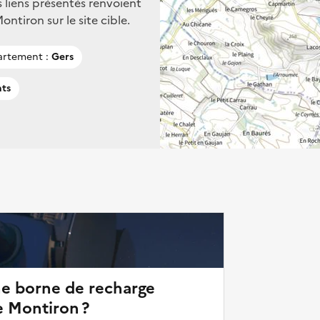
s liens présentés renvoient
tiron sur le site cible.
rtement :
Gers
nts
ne borne de recharge
e Montiron ?