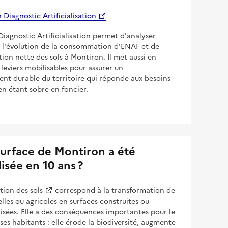
Diagnostic Artificialisation
Diagnostic Artificialisation permet d'analyser
 l'évolution de la consommation d'ENAF et de
sation nette des sols à Montiron. Il met aussi en
 leviers mobilisables pour assurer un
nt durable du territoire qui réponde aux besoins
en étant sobre en foncier.
surface de Montiron a été
alisée en 10 ans ?
ation des sols
correspond à la transformation de
elles ou agricoles en surfaces construites ou
sées. Elle a des conséquences importantes pour le
 ses habitants : elle érode la biodiversité, augmente