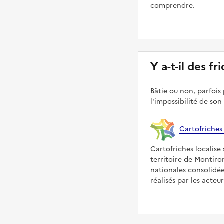
comprendre.
Y a-t-il des f
Bâtie ou non, parfois 
l'impossibilité de son
Cartofriches
Cartofriches localise 
territoire de Montiro
nationales consolidé
réalisés par les acteu