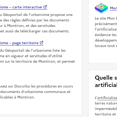
isme – carte interactive
Mon 
du Géoportail de l’urbanisme propose une
Le site Mon 
le des règles définies par les documents
précisément
r à Montiron, et des servitudes
l'artificiali
met aussi de télécharger ces documents.
évidence les
développeme
isme – page territoire
locaux tout 
du Géoportail de l’urbanisme liste les
 en vigueur et servitudes d’utilité
nt sur le territoire de Montiron, et permet
Quelle 
artifici
uvez sur Docurba les procédures en cours
es documents d'urbanisme communaux et
icables à Montiron.
L’
artificialis
terres natur
imperméabili
territoire et