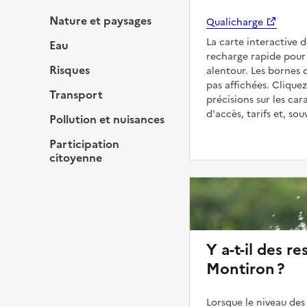
Nature et paysages
Qualicharge
La carte interactive 
Eau
recharge rapide pour 
Risques
alentour. Les bornes 
pas affichées. Cliquez
Transport
précisions sur les car
d'accès, tarifs et, so
Pollution et nuisances
Participation
citoyenne
Y a-t-il des re
Montiron ?
Lorsque le niveau des