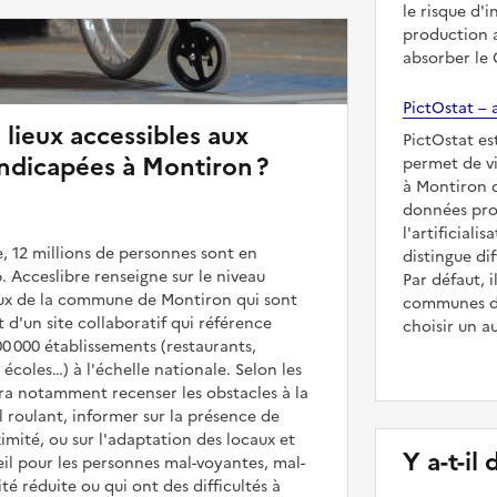
le risque d'
production a
absorber le
PictOstat – a
 lieux accessibles aux
PictOstat es
ndicapées à Montiron ?
permet de vi
à Montiron d
données prod
l'artificiali
, 12 millions de personnes sont en
distingue dif
. Acceslibre renseigne sur le niveau
Par défaut,
ieux de la commune de Montiron qui sont
communes de
it d'un site collaboratif qui référence
choisir un a
00 000 établissements (restaurants,
coles…) à l'échelle nationale. Selon les
rra notamment recenser les obstacles à la
l roulant, informer sur la présence de
mité, ou sur l'adaptation des locaux et
Y a-t-il
il pour les personnes mal-voyantes, mal-
é réduite ou qui ont des difficultés à