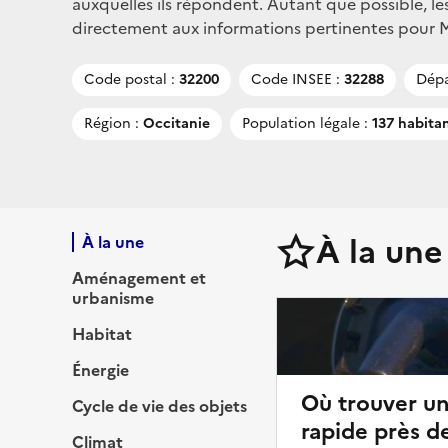
auxquelles ils répondent. Autant que possible, le
directement aux informations pertinentes pour Mon
Code postal :
32200
Code INSEE :
32288
Dépa
Région :
Occitanie
Population légale :
137 habita
À la une
À la une
Aménagement et
urbanisme
Habitat
Énergie
Où trouver u
Cycle de vie des objets
rapide près d
Climat