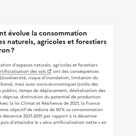
t évolue la consommation
s naturels, agricoles et forestiers
ron ?
ion d'espaces naturels, agricoles et forestiers
rtificialisation des sols
ont des conséquences
(biodiversité, risque d'inondation, limitation du
bone), mais aussi socio-économiques (coûts des
publics, temps de déplacement, dévitalisation des
en déprise, diminution du potentiel de production
 Avec la loi Climat et Résilience de 2021, la France
omme objectif de réduire de 50 % sa consommation
a décennie 2021-2031 par rapport à la décennie
puis d'atteindre le
zéro artificialisation nette
en