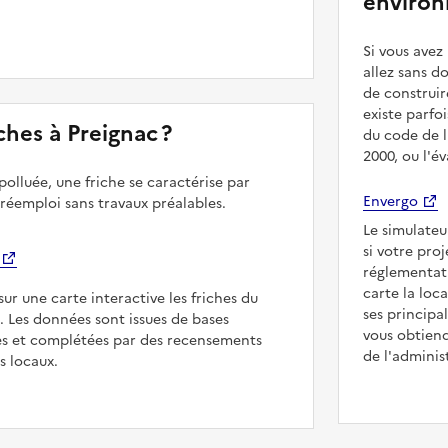
environ
Si vous ave
allez sans d
de construir
existe parfo
iches à Preignac ?
du code de l
2000, ou l'é
polluée, une friche se caractérise par
Envergo
 réemploi sans travaux préalables.
Le simulateu
si votre pro
réglementat
carte la loc
sur une carte interactive les friches du
ses principa
c. Les données sont issues de bases
vous obtiend
es et complétées par des recensements
de l'adminis
rs locaux.