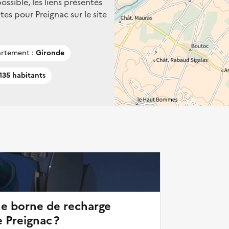
ssible, les liens présentés
es pour Preignac sur le site
rtement :
Gironde
135 habitants
ne borne de recharge
e Preignac ?