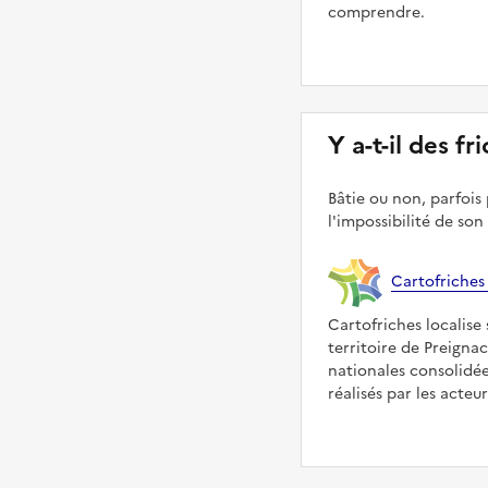
comprendre.
Y a-t-il des fr
Bâtie ou non, parfois 
l'impossibilité de son
Cartofriches
Cartofriches localise 
territoire de Preigna
nationales consolidé
réalisés par les acteu