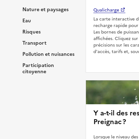
Nature et paysages
Qualicharge
La carte interactive 
Eau
recharge rapide pour 
Risques
Les bornes de puissan
affichées. Cliquez sur
Transport
précisions sur les car
d'accès, tarifs et, so
Pollution et nuisances
Participation
citoyenne
Y a-t-il des re
Preignac ?
Lorsque le niveau des