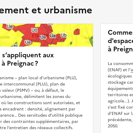
ment et urbanisme
Commen
d'espace
à Preign
s s’appliquent aux
 à Preignac ?
La consommat
(ENAF) et l’
a
écologiques 
nisme – plan local d’urbanisme (PLU),
stockage car
me intercommunal (PLUi), plan de
équipements 
 valeur (PSMV) – ou, à défaut, le
territoires 
urbanisme, délimitent les zones du
agricole...).
 où les constructions sont autorisées, et
s'est fixé c
les encadrent : densité, alignement par
d'ENAF sur l
parence… Des servitudes d’utilité publique
précédente, 
r des contraintes supplémentaires, par
2050.
e l’entretien des réseaux collectifs.