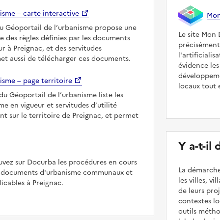
isme – carte interactive
Mon 
du Géoportail de l’urbanisme propose une
Le site Mon 
le des règles définies par les documents
précisément
r à Preignac, et des servitudes
l'artificiali
met aussi de télécharger ces documents.
évidence les
développeme
isme – page territoire
locaux tout 
du Géoportail de l’urbanisme liste les
 en vigueur et servitudes d’utilité
nt sur le territoire de Preignac, et permet
Y a-t-il
uvez sur Docurba les procédures en cours
La démarche
es documents d'urbanisme communaux et
les villes, v
cables à Preignac.
de leurs pr
contextes lo
outils méth