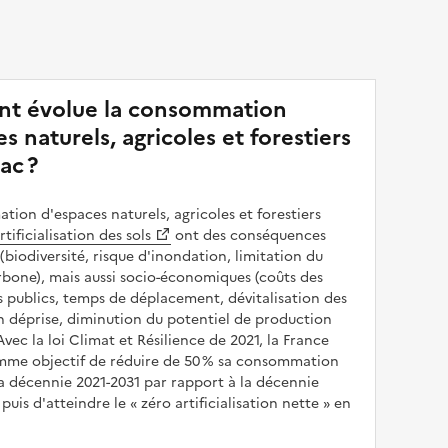
t évolue la consommation
s naturels, agricoles et forestiers
ac ?
ion d'espaces naturels, agricoles et forestiers
rtificialisation des sols
ont des conséquences
(biodiversité, risque d'inondation, limitation du
bone), mais aussi socio-économiques (coûts des
publics, temps de déplacement, dévitalisation des
en déprise, diminution du potentiel de production
 Avec la loi Climat et Résilience de 2021, la France
omme objectif de réduire de 50 % sa consommation
a décennie 2021-2031 par rapport à la décennie
puis d'atteindre le
zéro artificialisation nette
en