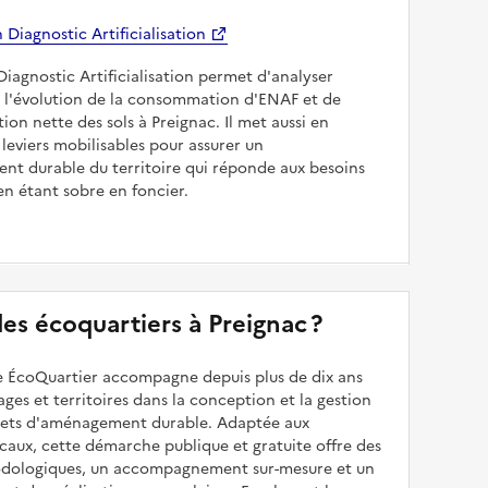
Diagnostic Artificialisation
Diagnostic Artificialisation permet d'analyser
 l'évolution de la consommation d'ENAF et de
sation nette des sols à Preignac. Il met aussi en
 leviers mobilisables pour assurer un
nt durable du territoire qui réponde aux besoins
en étant sobre en foncier.
 des écoquartiers à Preignac ?
 ÉcoQuartier accompagne depuis plus de dix ans
illages et territoires dans la conception et la gestion
ojets d'aménagement durable. Adaptée aux
caux, cette démarche publique et gratuite offre des
odologiques, un accompagnement sur-mesure et un