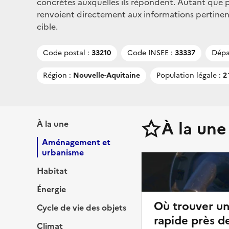
concrètes auxquelles ils répondent. Autant que po
renvoient directement aux informations pertinent
cible.
Code postal :
33210
Code INSEE :
33337
Dépa
Région :
Nouvelle-Aquitaine
Population légale :
2 
À la une
À la une
Aménagement et
urbanisme
Habitat
Énergie
Où trouver u
Cycle de vie des objets
rapide près d
Climat