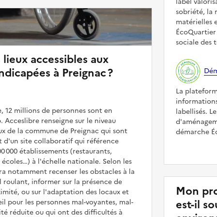
label valori
sobriété, la 
matérielles 
ÉcoQuartier 
sociale des t
 lieux accessibles aux
dicapées à Preignac ?
Dém
La platefor
informations
, 12 millions de personnes sont en
labellisés. L
. Acceslibre renseigne sur le niveau
d'aménageme
ieux de la commune de Preignac qui sont
démarche Éco
it d'un site collaboratif qui référence
00 000 établissements (restaurants,
coles…) à l'échelle nationale. Selon les
rra notamment recenser les obstacles à la
l roulant, informer sur la présence de
Mon pro
mité, ou sur l'adaptation des locaux et
est-il 
il pour les personnes mal-voyantes, mal-
é réduite ou qui ont des difficultés à