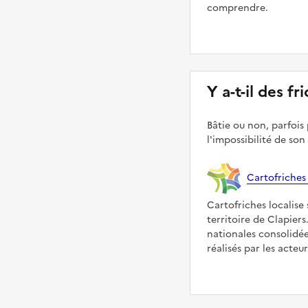
comprendre.
Y a-t-il des fr
Bâtie ou non, parfois 
l'impossibilité de son
Cartofriches
Cartofriches localise 
territoire de Clapiers
nationales consolidé
réalisés par les acteu