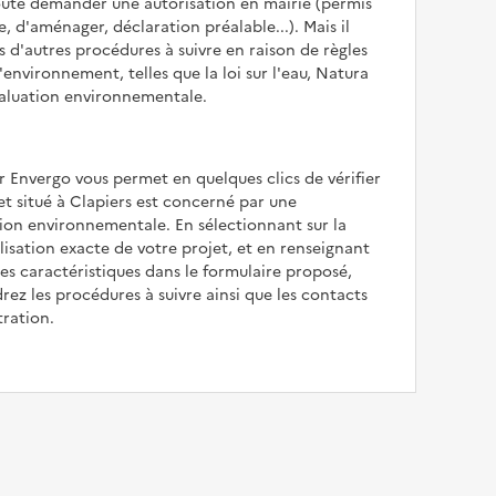
oute demander une autorisation en mairie (permis
e, d'aménager, déclaration préalable...). Mais il
is d'autres procédures à suivre en raison de règles
'environnement, telles que la loi sur l'eau, Natura
valuation environnementale.
r Envergo vous permet en quelques clics de vérifier
jet situé à Clapiers est concerné par une
ion environnementale. En sélectionnant sur la
alisation exacte de votre projet, et en renseignant
les caractéristiques dans le formulaire proposé,
rez les procédures à suivre ainsi que les contacts
tration.