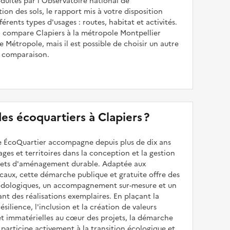
uites par l'Observatoire national de
sation des sols, le rapport mis à votre disposition
férents types d'usages : routes, habitat et activités.
il compare Clapiers à la métropole Montpellier
 Métropole, mais il est possible de choisir un autre
e comparaison.
 des écoquartiers à Clapiers ?
 ÉcoQuartier accompagne depuis plus de dix ans
illages et territoires dans la conception et la gestion
ojets d'aménagement durable. Adaptée aux
caux, cette démarche publique et gratuite offre des
odologiques, un accompagnement sur-mesure et un
sant des réalisations exemplaires. En plaçant la
résilience, l'inclusion et la création de valeurs
et immatérielles au cœur des projets, la démarche
participe activement à la transition écologique et