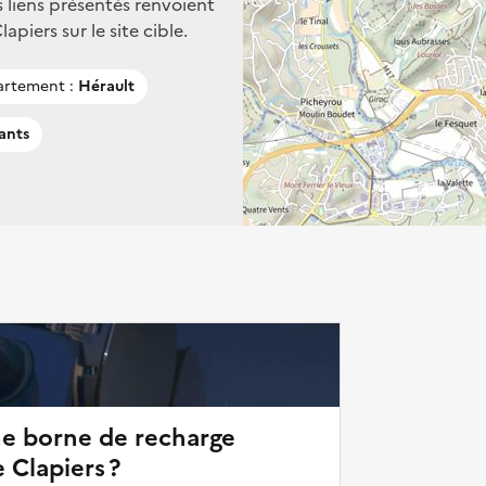
s liens présentés renvoient
piers sur le site cible.
rtement :
Hérault
ants
ne borne de recharge
 Clapiers ?