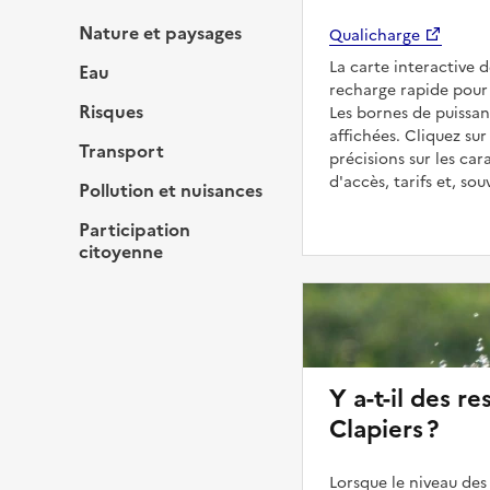
Nature et paysages
Qualicharge
La carte interactive 
Eau
recharge rapide pour 
Risques
Les bornes de puissan
affichées. Cliquez sur
Transport
précisions sur les car
d'accès, tarifs et, so
Pollution et nuisances
Participation
citoyenne
Y a-t-il des re
Clapiers ?
Lorsque le niveau des