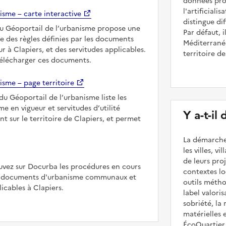
données prod
l'artificiali
isme – carte interactive
distingue dif
du Géoportail de l’urbanisme propose une
Par défaut, 
le des règles définies par les documents
Méditerranée
r à Clapiers, et des servitudes applicables.
territoire d
télécharger ces documents.
isme – page territoire
du Géoportail de l’urbanisme liste les
 en vigueur et servitudes d’utilité
Y a-t-il
t sur le territoire de Clapiers, et permet
La démarche
les villes, v
de leurs pr
uvez sur Docurba les procédures en cours
contextes lo
es documents d'urbanisme communaux et
outils méth
cables à Clapiers.
label valori
sobriété, la 
matérielles 
ÉcoQuartier 