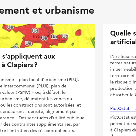
ment et urbanisme
Quelle s
artifici
s s’appliquent aux
L’
artificialis
à Clapiers ?
terres natur
imperméabili
territoire et
nisme – plan local d’urbanisme (PLU),
le risque d'
me intercommunal (PLUi), plan de
production a
 valeur (PSMV) – ou, à défaut, le
absorber le
urbanisme, délimitent les zones du
 où les constructions sont autorisées, et
PictOstat – a
les encadrent : densité, alignement par
PictOstat es
parence… Des servitudes d’utilité publique
permet de vi
r des contraintes supplémentaires, par
à Clapiers d
e l’entretien des réseaux collectifs.