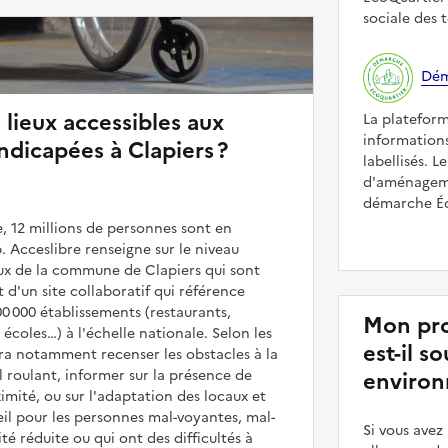
sociale des t
Dém
 lieux accessibles aux
La platefor
informations
dicapées à Clapiers ?
labellisés. L
d'aménageme
démarche Éco
, 12 millions de personnes sont en
. Acceslibre renseigne sur le niveau
ieux de la commune de Clapiers qui sont
it d'un site collaboratif qui référence
00 000 établissements (restaurants,
Mon pro
coles…) à l'échelle nationale. Selon les
est-il 
rra notamment recenser les obstacles à la
l roulant, informer sur la présence de
environ
mité, ou sur l'adaptation des locaux et
il pour les personnes mal-voyantes, mal-
Si vous ave
é réduite ou qui ont des difficultés à