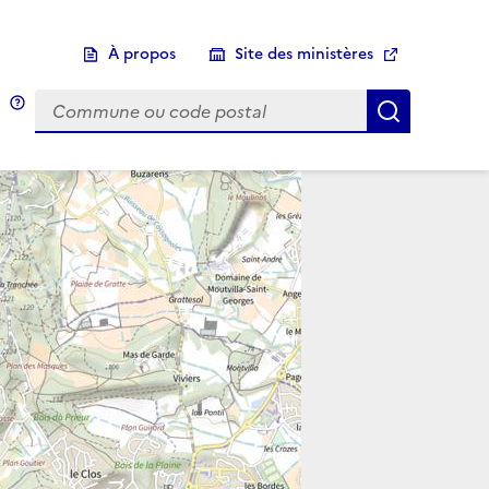
À propos
Site des ministères
Choix d'une commune
Infobulle
Afficher 