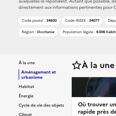
auxquelles ils répondent. Autant que possible, le
directement aux informations pertinentes pour Cla
Code postal :
34830
Code INSEE :
34077
Dépa
Région :
Occitanie
Population légale :
6 006 habit
À la une
À la une
Aménagement et
urbanisme
Habitat
Énergie
Où trouver u
Cycle de vie des objets
rapide près de
Climat