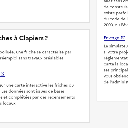
allez sans d
de construir
existe parfo
du code de l
2000, ou l'é
iches à Clapiers ?
Envergo
Le simulateu
polluée, une friche se caractérise par
si votre pro
 réemploi sans travaux préalables.
réglementat
carte la loc
ses principa
vous obtiend
de l'adminis
sur une carte interactive les friches du
. Les données sont issues de bases
es et complétées par des recensements
rs locaux.