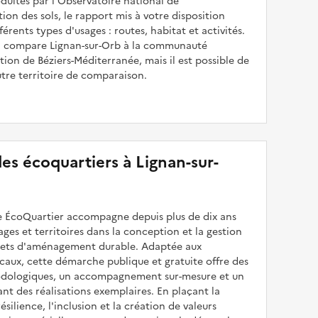
uites par l'Observatoire national de
sation des sols, le rapport mis à votre disposition
férents types d'usages : routes, habitat et activités.
 il compare Lignan-sur-Orb à la communauté
ion de Béziers-Méditerranée, mais il est possible de
utre territoire de comparaison.
 des écoquartiers à Lignan-sur-
 ÉcoQuartier accompagne depuis plus de dix ans
illages et territoires dans la conception et la gestion
ojets d'aménagement durable. Adaptée aux
caux, cette démarche publique et gratuite offre des
odologiques, un accompagnement sur-mesure et un
sant des réalisations exemplaires. En plaçant la
résilience, l'inclusion et la création de valeurs