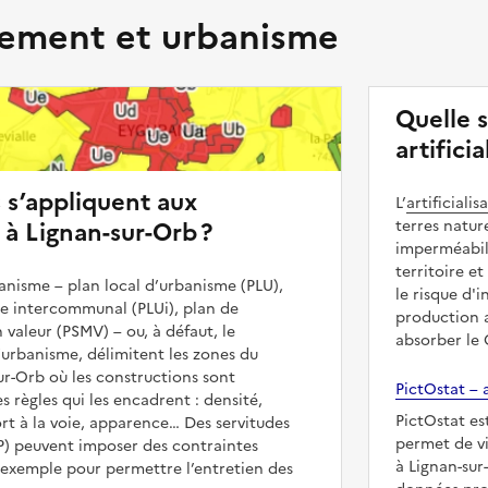
ment et urbanisme
Quelle 
artifici
s s’appliquent aux
L’
artificialis
 à Lignan-sur-Orb ?
terres natur
imperméabili
territoire et
nisme – plan local d’urbanisme (PLU),
le risque d'
me intercommunal (PLUi), plan de
production a
 valeur (PSMV) – ou, à défaut, le
absorber le
urbanisme, délimitent les zones du
sur-Orb où les constructions sont
PictOstat – a
es règles qui les encadrent : densité,
PictOstat es
t à la voie, apparence… Des servitudes
permet de vi
UP) peuvent imposer des contraintes
à Lignan-sur
 exemple pour permettre l’entretien des