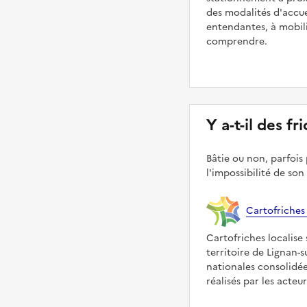
des modalités d'accue
entendantes, à mobilit
comprendre.
Y a-t-il des f
Bâtie ou non, parfois 
l'impossibilité de son
Cartofriches
Cartofriches localise 
territoire de Lignan-
nationales consolidé
réalisés par les acteu