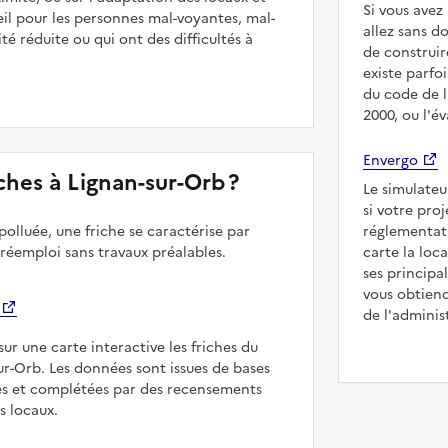
Si vous ave
il pour les personnes mal-voyantes, mal-
allez sans d
é réduite ou qui ont des difficultés à
de construir
existe parfo
du code de l
2000, ou l'é
Envergo
riches à Lignan-sur-Orb ?
Le simulateu
si votre pro
polluée, une friche se caractérise par
réglementat
 réemploi sans travaux préalables.
carte la loc
ses principa
vous obtiend
de l'adminis
sur une carte interactive les friches du
sur-Orb. Les données sont issues de bases
es et complétées par des recensements
rs locaux.