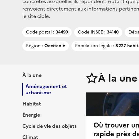
concrètes auxquelles ils répondent. Autant que po
renvoient directement aux informations pertinen
le site cible.
Code postal :
34490
Code INSEE :
34140
Dépa
Région :
Occitanie
Population légale :
3 227 habit
À la une
À la une
Aménagement et
urbanisme
Habitat
Énergie
Où trouver u
Cycle de vie des objets
rapide près d
Climat