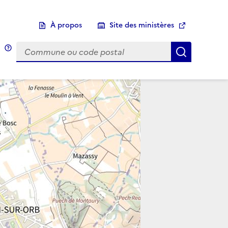
À propos
Site des ministères
Choix d'une commune
Infobulle
Afficher 