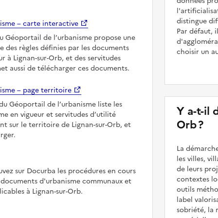
données prod
l'artificiali
distingue dif
isme – carte interactive
Par défaut,
du Géoportail de l’urbanisme propose une
d'agglomérat
le des règles définies par les documents
choisir un a
r à Lignan-sur-Orb, et des servitudes
met aussi de télécharger ces documents.
isme – page territoire
du Géoportail de l’urbanisme liste les
Y a-t-il
 en vigueur et servitudes d’utilité
Orb ?
t sur le territoire de Lignan-sur-Orb, et
rger.
La démarche
les villes, v
de leurs pr
uvez sur Docurba les procédures en cours
contextes lo
es documents d'urbanisme communaux et
outils méth
cables à Lignan-sur-Orb.
label valori
sobriété, la 