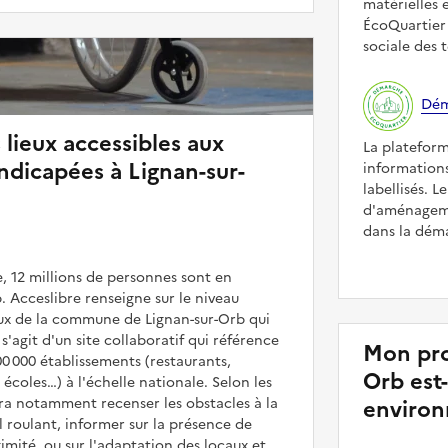
matérielles 
ÉcoQuartier 
sociale des t
Dém
 lieux accessibles aux
La platefor
dicapées à Lignan-sur-
informations
labellisés. L
d'aménageme
dans la déma
, 12 millions de personnes sont en
. Acceslibre renseigne sur le niveau
ieux de la commune de Lignan-sur-Orb qui
 s'agit d'un site collaboratif qui référence
Mon pro
00 000 établissements (restaurants,
Orb est
coles…) à l'échelle nationale. Selon les
rra notamment recenser les obstacles à la
environ
l roulant, informer sur la présence de
mité, ou sur l'adaptation des locaux et