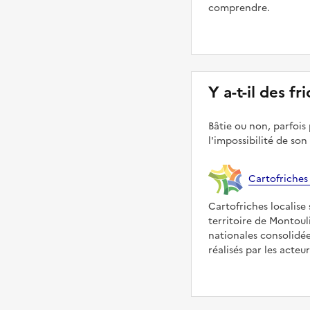
comprendre.
Y a-t-il des f
Bâtie ou non, parfois 
l'impossibilité de son
Cartofriches
Cartofriches localise 
territoire de Montoul
nationales consolidé
réalisés par les acteu