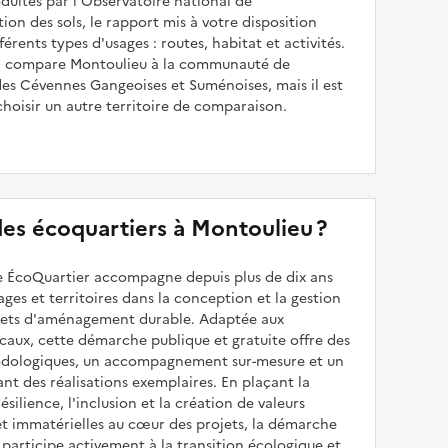
uites par l'Observatoire national de
sation des sols, le rapport mis à votre disposition
férents types d'usages : routes, habitat et activités.
 il compare Montoulieu à la communauté de
s Cévennes Gangeoises et Suménoises, mais il est
choisir un autre territoire de comparaison.
 des écoquartiers à Montoulieu ?
 ÉcoQuartier accompagne depuis plus de dix ans
illages et territoires dans la conception et la gestion
ojets d'aménagement durable. Adaptée aux
caux, cette démarche publique et gratuite offre des
odologiques, un accompagnement sur-mesure et un
sant des réalisations exemplaires. En plaçant la
résilience, l'inclusion et la création de valeurs
et immatérielles au cœur des projets, la démarche
participe activement à la transition écologique et