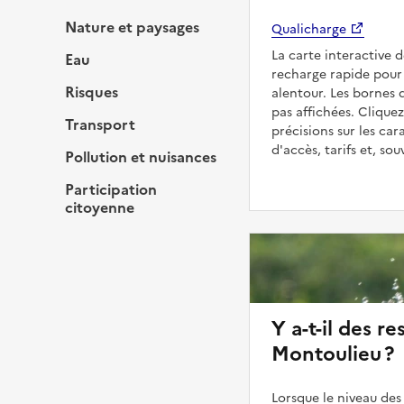
Nature et paysages
Qualicharge
La carte interactive 
Eau
recharge rapide pour 
Risques
alentour. Les bornes 
pas affichées. Cliquez
Transport
précisions sur les car
d'accès, tarifs et, so
Pollution et nuisances
Participation
citoyenne
Y a-t-il des re
Montoulieu ?
Lorsque le niveau des