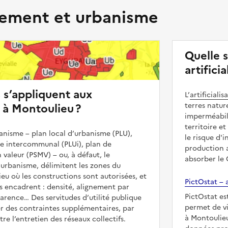
ment et urbanisme
Quelle 
artifici
s s’appliquent aux
L’
artificialis
 à Montoulieu ?
terres natur
imperméabili
territoire et
nisme – plan local d’urbanisme (PLU),
le risque d'
me intercommunal (PLUi), plan de
production a
 valeur (PSMV) – ou, à défaut, le
absorber le
urbanisme, délimitent les zones du
ieu où les constructions sont autorisées, et
PictOstat – a
les encadrent : densité, alignement par
PictOstat es
parence… Des servitudes d’utilité publique
permet de vi
r des contraintes supplémentaires, par
à Montoulieu
e l’entretien des réseaux collectifs.