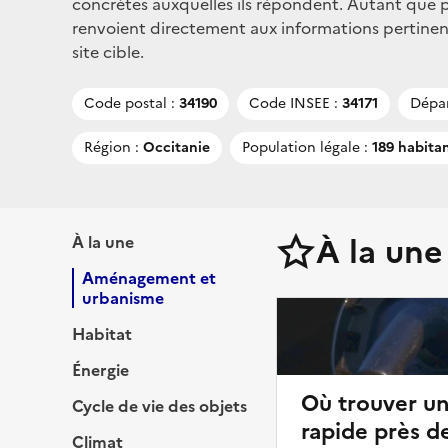
concrètes auxquelles ils répondent. Autant que po
renvoient directement aux informations pertinen
site cible.
Code postal :
34190
Code INSEE :
34171
Dépa
Région :
Occitanie
Population légale :
189 habita
À la une
À la une
Aménagement et
urbanisme
Habitat
Énergie
Où trouver u
Cycle de vie des objets
rapide près d
Climat