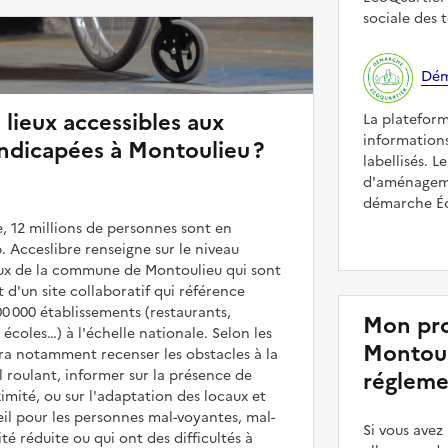
sociale des t
Dém
 lieux accessibles aux
La platefor
informations
ndicapées à Montoulieu ?
labellisés. L
d'aménageme
démarche Éco
, 12 millions de personnes sont en
. Acceslibre renseigne sur le niveau
ieux de la commune de Montoulieu qui sont
it d'un site collaboratif qui référence
00 000 établissements (restaurants,
Mon pro
coles…) à l'échelle nationale. Selon les
Montoul
rra notamment recenser les obstacles à la
l roulant, informer sur la présence de
régleme
mité, ou sur l'adaptation des locaux et
il pour les personnes mal-voyantes, mal-
Si vous ave
é réduite ou qui ont des difficultés à