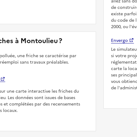
allez sans d
de construir
existe parfo
du code de l
2000, ou l'é
riches à Montoulieu ?
Envergo
Le simulateu
polluée, une friche se caractérise par
si votre pro
 réemploi sans travaux préalables.
réglementat
carte la loc
ses principa
vous obtiend
de l'adminis
sur une carte interactive les friches du
ieu. Les données sont issues de bases
es et complétées par des recensements
rs locaux.