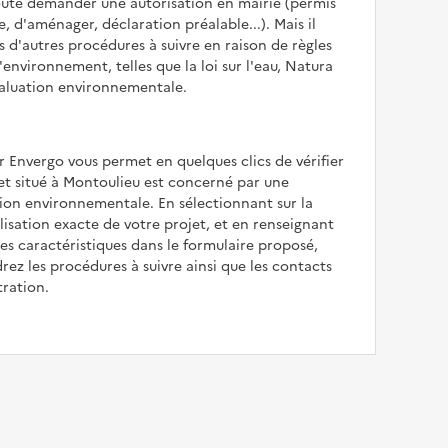
oute demander une autorisation en mairie (permis
e, d'aménager, déclaration préalable...). Mais il
is d'autres procédures à suivre en raison de règles
'environnement, telles que la loi sur l'eau, Natura
valuation environnementale.
r Envergo vous permet en quelques clics de vérifier
jet situé à Montoulieu est concerné par une
ion environnementale. En sélectionnant sur la
alisation exacte de votre projet, et en renseignant
les caractéristiques dans le formulaire proposé,
rez les procédures à suivre ainsi que les contacts
tration.