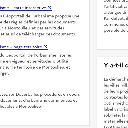
données prod
l'artificiali
isme – carte interactive
distingue dif
du Géoportail de l’urbanisme propose une
Par défaut,
le des règles définies par les documents
communes de
r à Montoulieu, et des servitudes
possible de 
met aussi de télécharger ces documents.
isme – page territoire
du Géoportail de l’urbanisme liste les
 en vigueur et servitudes d’utilité
Y a-t-il
t sur le territoire de Montoulieu, et
rger.
La démarche
les villes, v
de leurs pr
uvez sur Docurba les procédures en cours
contextes lo
es documents d'urbanisme communaux et
outils méth
cables à Montoulieu.
label valori
sobriété, la 
matérielles 
ÉcoQuartier 