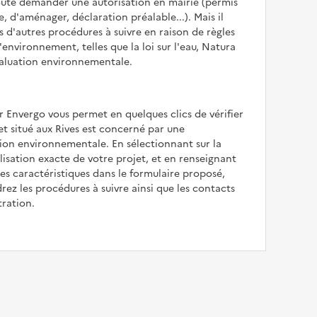
oute demander une autorisation en mairie (permis
e, d'aménager, déclaration préalable...). Mais il
is d'autres procédures à suivre en raison de règles
'environnement, telles que la loi sur l'eau, Natura
valuation environnementale.
r Envergo vous permet en quelques clics de vérifier
jet situé aux Rives est concerné par une
ion environnementale. En sélectionnant sur la
alisation exacte de votre projet, et en renseignant
les caractéristiques dans le formulaire proposé,
rez les procédures à suivre ainsi que les contacts
tration.