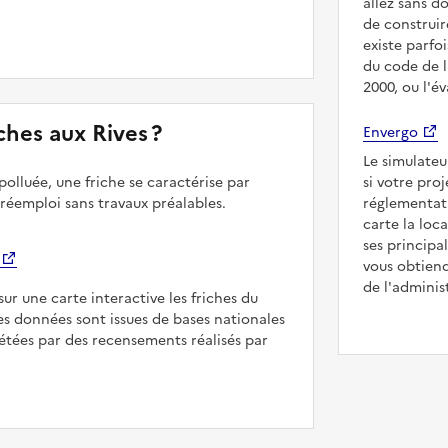
allez sans d
de construir
existe parfo
du code de l
2000, ou l'é
iches aux Rives ?
Envergo
Le simulateu
polluée, une friche se caractérise par
si votre pro
 réemploi sans travaux préalables.
réglementat
carte la loc
ses principa
vous obtiend
de l'adminis
sur une carte interactive les friches du
Les données sont issues de bases nationales
étées par des recensements réalisés par