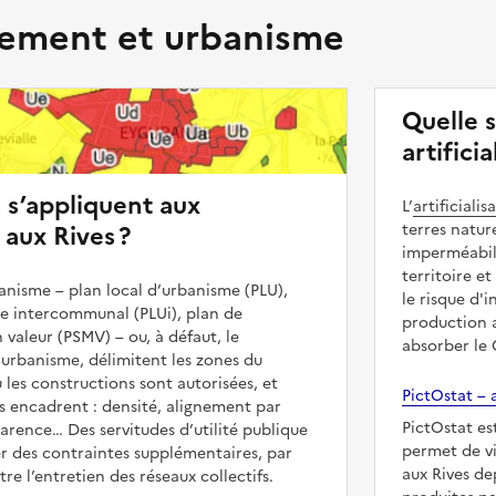
ment et urbanisme
Quelle s
artifici
s s’appliquent aux
L’
artificialis
 aux Rives ?
terres natur
imperméabili
territoire et
nisme – plan local d’urbanisme (PLU),
le risque d'
me intercommunal (PLUi), plan de
production a
 valeur (PSMV) – ou, à défaut, le
absorber le
urbanisme, délimitent les zones du
ù les constructions sont autorisées, et
PictOstat – a
les encadrent : densité, alignement par
PictOstat es
parence… Des servitudes d’utilité publique
permet de vi
r des contraintes supplémentaires, par
aux Rives de
e l’entretien des réseaux collectifs.