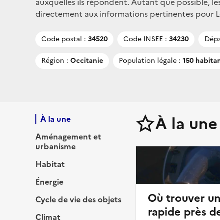
auxquelles ils répondent. Autant que possible, le
directement aux informations pertinentes pour Les 
Code postal :
34520
Code INSEE :
34230
Dépa
Région :
Occitanie
Population légale :
150 habita
À la une
À la une
Aménagement et
urbanisme
Habitat
Énergie
Où trouver u
Cycle de vie des objets
rapide près de
Climat