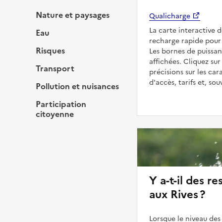
Nature et paysages
Qualicharge
La carte interactive 
Eau
recharge rapide pour 
Risques
Les bornes de puissan
affichées. Cliquez sur
Transport
précisions sur les car
d'accès, tarifs et, so
Pollution et nuisances
Participation
citoyenne
Y a-t-il des re
aux Rives ?
Lorsque le niveau des