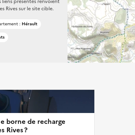
s liens présentés renvoient
Rives sur le site cible.
rtement :
Hérault
nts
ne borne de recharge
s Rives ?