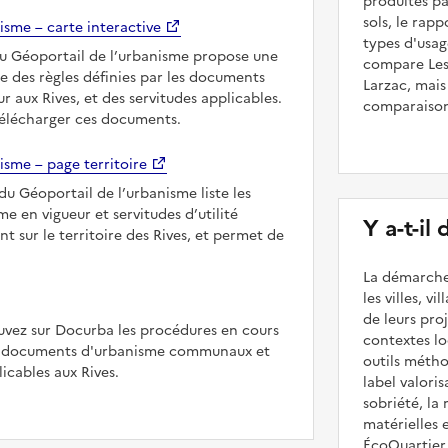
produites par
sols, le rapp
isme – carte interactive
types d'usage
du Géoportail de l’urbanisme propose une
compare Les
le des règles définies par les documents
Larzac, mais 
r aux Rives, et des servitudes applicables.
comparaiso
télécharger ces documents.
isme – page territoire
du Géoportail de l’urbanisme liste les
 en vigueur et servitudes d’utilité
Y a-t-il
t sur le territoire des Rives, et permet de
La démarche
les villes, v
de leurs pr
uvez sur Docurba les procédures en cours
contextes lo
es documents d'urbanisme communaux et
outils méth
cables aux Rives.
label valori
sobriété, la 
matérielles 
ÉcoQuartier 