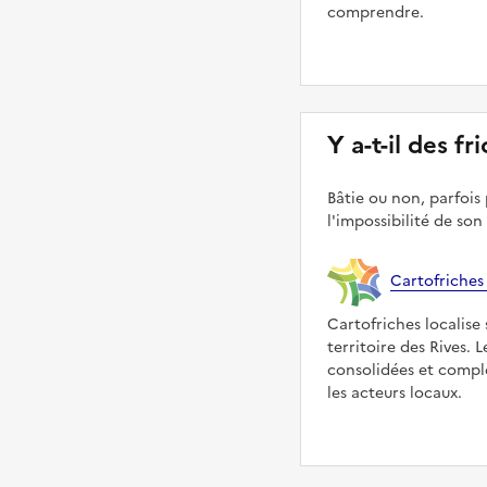
comprendre.
Y a-t-il des fr
Bâtie ou non, parfois 
l'impossibilité de son
Cartofriches
Cartofriches localise 
territoire des Rives. 
consolidées et compl
les acteurs locaux.