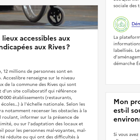
sociale des t
Dém
 lieux accessibles aux
La platefor
informations
dicapées aux Rives ?
labellisés. L
d'aménageme
démarche Éco
, 12 millions de personnes sont en
. Acceslibre renseigne sur le niveau
ieux de la commune des Rives qui sont
it d'un site collaboratif qui référence
00 000 établissements (restaurants,
Mon pro
coles…) à l'échelle nationale. Selon les
est-il 
rra notamment recenser les obstacles à la
l roulant, informer sur la présence de
environ
mité, ou sur l'adaptation des locaux et
il pour les personnes mal-voyantes, mal-
Si vous ave
é réduite ou qui ont des difficultés à