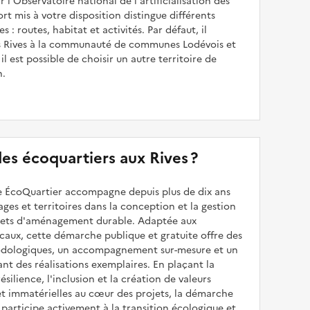
 l'Observatoire national de l'artificialisation des
ort mis à votre disposition distingue différents
s : routes, habitat et activités. Par défaut, il
 Rives à la communauté de communes Lodévois et
il est possible de choisir un autre territoire de
n.
 des écoquartiers aux Rives ?
 ÉcoQuartier accompagne depuis plus de dix ans
illages et territoires dans la conception et la gestion
ojets d'aménagement durable. Adaptée aux
caux, cette démarche publique et gratuite offre des
odologiques, un accompagnement sur-mesure et un
sant des réalisations exemplaires. En plaçant la
résilience, l'inclusion et la création de valeurs
et immatérielles au cœur des projets, la démarche
participe activement à la transition écologique et