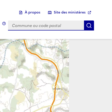
À propos
Site des ministères
Choix d'une commune
Infobulle
Afficher 