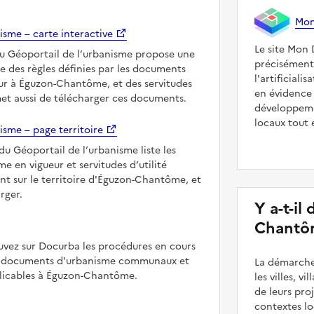
Mon 
isme – carte interactive
Le site Mon 
du Géoportail de l’urbanisme propose une
précisément
le des règles définies par les documents
l'artificial
ur à Éguzon-Chantôme, et des servitudes
en évidence 
met aussi de télécharger ces documents.
développeme
locaux tout 
isme – page territoire
du Géoportail de l’urbanisme liste les
 en vigueur et servitudes d’utilité
nt sur le territoire d'Éguzon-Chantôme, et
rger.
Y a-t-il
Chantô
uvez sur Docurba les procédures en cours
es documents d'urbanisme communaux et
La démarche
icables à Éguzon-Chantôme.
les villes, v
de leurs pr
contextes lo