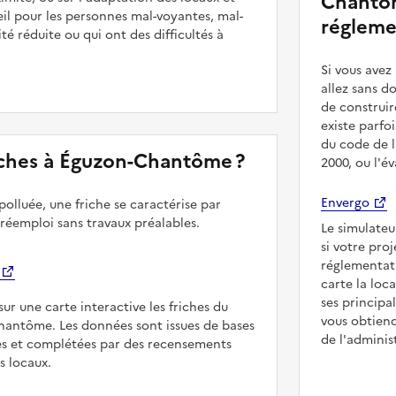
Chantôm
il pour les personnes mal-voyantes, mal-
régleme
é réduite ou qui ont des difficultés à
Si vous ave
allez sans d
de construir
existe parfo
du code de l
friches à Éguzon-Chantôme ?
2000, ou l'é
Envergo
polluée, une friche se caractérise par
 réemploi sans travaux préalables.
Le simulateu
si votre pro
réglementat
carte la loc
ses principa
sur une carte interactive les friches du
vous obtiend
Chantôme. Les données sont issues de bases
de l'adminis
es et complétées par des recensements
rs locaux.