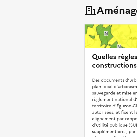
Aménage
Quelles règle
construction
Des documents d’urba
plan local d’urbanis
sauvegarde et mise en
règlement national d’
territoire d'Éguzon-
autorisées, et fixent l
alignement par rappor
d’utilité publique (S
supplémentaires, par