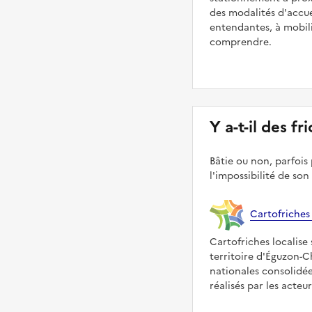
des modalités d'accue
entendantes, à mobilit
comprendre.
Y a-t-il des 
Bâtie ou non, parfois 
l'impossibilité de son
Cartofriches
Cartofriches localise 
territoire d'Éguzon-
nationales consolidé
réalisés par les acteu