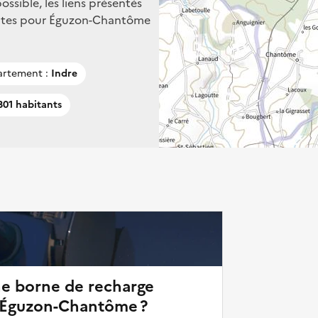
ssible, les liens présentés
entes pour Éguzon-Chantôme
rtement :
Indre
301 habitants
ne borne de recharge
d'Éguzon-Chantôme ?