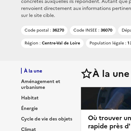
concrètes auxquelles ils répondent. Autant que po
renvoient directement aux informations pertin
sur le site cible.
Code postal :
36270
Code INSEE :
36070
Dépa
Région :
Centre-Val de Loire
Population légale :
1 
À la une
À la une
Aménagement et
urbanisme
Habitat
Énergie
Où trouver u
Cycle de vie des objets
rapide près 
Climat