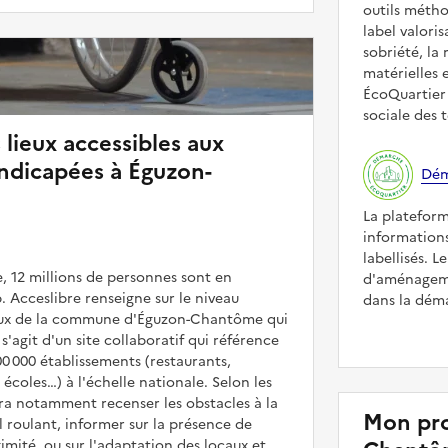
outils méth
label valori
sobriété, la 
matérielles 
ÉcoQuartier 
sociale des t
 lieux accessibles aux
ndicapées à Éguzon-
Dém
La platefor
informations
labellisés. L
, 12 millions de personnes sont en
d'aménageme
. Acceslibre renseigne sur le niveau
dans la déma
lieux de la commune d'Éguzon-Chantôme qui
 s'agit d'un site collaboratif qui référence
00 000 établissements (restaurants,
coles…) à l'échelle nationale. Selon les
rra notamment recenser les obstacles à la
Mon pro
l roulant, informer sur la présence de
mité, ou sur l'adaptation des locaux et