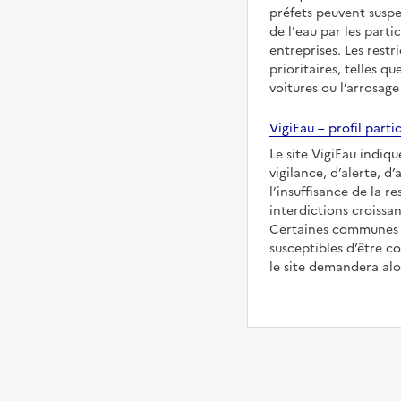
préfets peuvent suspe
de l'eau par les partic
entreprises. Les restr
prioritaires, telles qu
voitures ou l’arrosage
VigiEau – profil partic
Le site VigiEau indiq
vigilance, d’alerte, d
l’insuffisance de la re
interdictions croissan
Certaines communes s
susceptibles d’être co
le site demandera alor