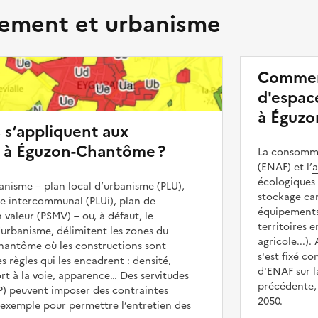
ment et urbanisme
Commen
d'espace
à Éguzo
s s’appliquent aux
s à Éguzon-Chantôme ?
La consommat
(ENAF) et l’
a
écologiques 
nisme – plan local d’urbanisme (PLU),
stockage car
me intercommunal (PLUi), plan de
équipements 
 valeur (PSMV) – ou, à défaut, le
territoires 
urbanisme, délimitent les zones du
agricole...).
Chantôme où les constructions sont
s'est fixé c
es règles qui les encadrent : densité,
d'ENAF sur l
t à la voie, apparence… Des servitudes
précédente, 
UP) peuvent imposer des contraintes
2050.
 exemple pour permettre l’entretien des