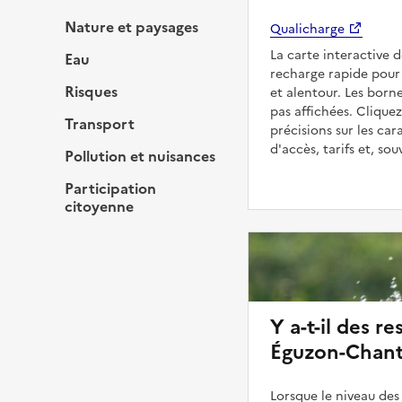
Nature et paysages
Qualicharge
La carte interactive 
Eau
recharge rapide pour
Risques
et alentour. Les born
pas affichées. Cliquez
Transport
précisions sur les car
d'accès, tarifs et, so
Pollution et nuisances
Participation
citoyenne
Y a-t-il des re
Éguzon-Chan
Lorsque le niveau des