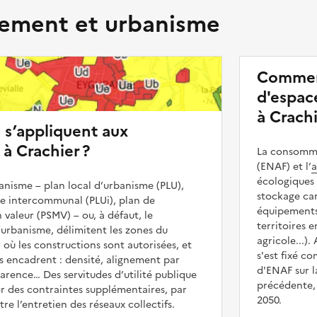
ment et urbanisme
Commen
d'espace
à Crachi
s s’appliquent aux
 à Crachier ?
La consommat
(ENAF) et l’
a
écologiques 
nisme – plan local d’urbanisme (PLU),
stockage car
me intercommunal (PLUi), plan de
équipements 
 valeur (PSMV) – ou, à défaut, le
territoires 
urbanisme, délimitent les zones du
agricole...).
 où les constructions sont autorisées, et
s'est fixé c
les encadrent : densité, alignement par
d'ENAF sur l
parence… Des servitudes d’utilité publique
précédente, 
r des contraintes supplémentaires, par
2050.
e l’entretien des réseaux collectifs.