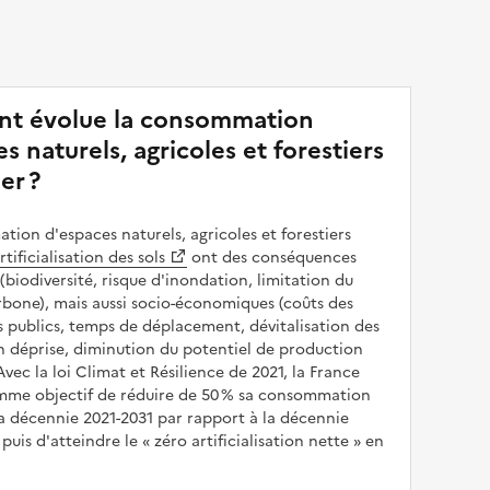
t évolue la consommation
s naturels, agricoles et forestiers
er ?
ion d'espaces naturels, agricoles et forestiers
rtificialisation des sols
ont des conséquences
(biodiversité, risque d'inondation, limitation du
bone), mais aussi socio-économiques (coûts des
publics, temps de déplacement, dévitalisation des
en déprise, diminution du potentiel de production
 Avec la loi Climat et Résilience de 2021, la France
omme objectif de réduire de 50 % sa consommation
a décennie 2021-2031 par rapport à la décennie
puis d'atteindre le
zéro artificialisation nette
en