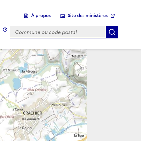
À propos
Site des ministères
Choix d'une commune
Infobulle
Afficher 