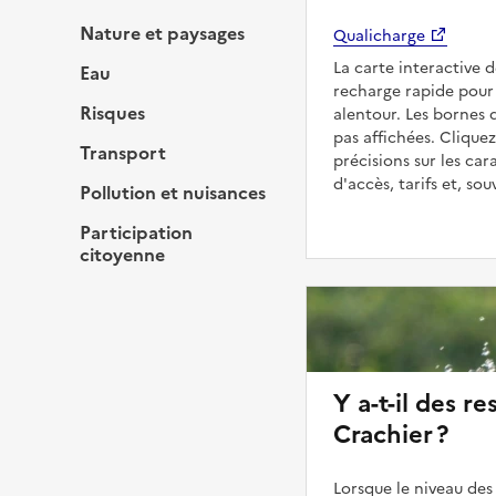
Nature et paysages
Qualicharge
La carte interactive 
Eau
recharge rapide pour 
Risques
alentour. Les bornes 
pas affichées. Cliquez
Transport
précisions sur les car
d'accès, tarifs et, so
Pollution et nuisances
Participation
citoyenne
Y a-t-il des re
Crachier ?
Lorsque le niveau des