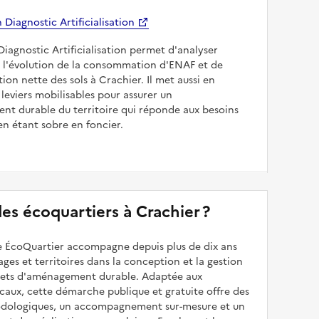
Diagnostic Artificialisation
Diagnostic Artificialisation permet d'analyser
 l'évolution de la consommation d'ENAF et de
sation nette des sols à Crachier. Il met aussi en
 leviers mobilisables pour assurer un
nt durable du territoire qui réponde aux besoins
en étant sobre en foncier.
 des écoquartiers à Crachier ?
 ÉcoQuartier accompagne depuis plus de dix ans
illages et territoires dans la conception et la gestion
ojets d'aménagement durable. Adaptée aux
caux, cette démarche publique et gratuite offre des
odologiques, un accompagnement sur-mesure et un