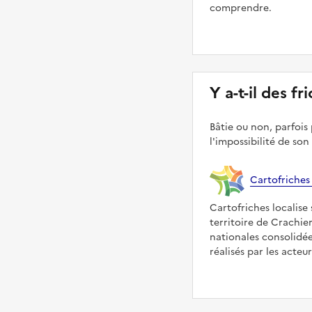
comprendre.
Y a-t-il des fr
Bâtie ou non, parfois 
l'impossibilité de son
Cartofriches
Cartofriches localise 
territoire de Crachie
nationales consolidé
réalisés par les acteu