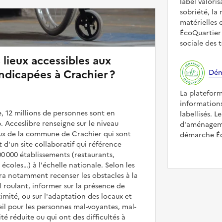
label valori
sobriété, la 
matérielles 
ÉcoQuartier 
sociale des t
 lieux accessibles aux
dicapées à Crachier ?
Dém
La platefor
informations
, 12 millions de personnes sont en
labellisés. L
. Acceslibre renseigne sur le niveau
d'aménageme
ieux de la commune de Crachier qui sont
démarche Éco
it d'un site collaboratif qui référence
00 000 établissements (restaurants,
coles…) à l'échelle nationale. Selon les
rra notamment recenser les obstacles à la
l roulant, informer sur la présence de
mité, ou sur l'adaptation des locaux et
il pour les personnes mal-voyantes, mal-
é réduite ou qui ont des difficultés à