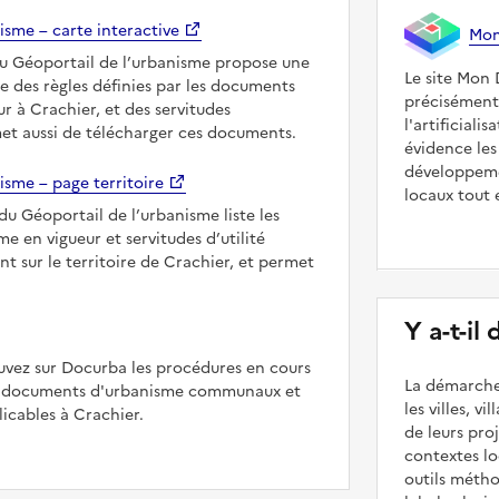
isme – carte interactive
Mon 
du Géoportail de l’urbanisme propose une
Le site Mon 
le des règles définies par les documents
précisément
r à Crachier, et des servitudes
l'artificiali
met aussi de télécharger ces documents.
évidence les
développeme
isme – page territoire
locaux tout 
du Géoportail de l’urbanisme liste les
 en vigueur et servitudes d’utilité
nt sur le territoire de Crachier, et permet
Y a-t-il
uvez sur Docurba les procédures en cours
La démarche
es documents d'urbanisme communaux et
les villes, v
cables à Crachier.
de leurs pr
contextes lo
outils méth