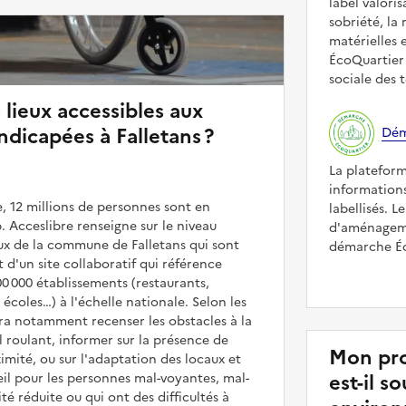
label valori
sobriété, la 
matérielles 
ÉcoQuartier 
sociale des t
 lieux accessibles aux
dicapées à Falletans ?
Dém
La platefor
informations
, 12 millions de personnes sont en
labellisés. L
. Acceslibre renseigne sur le niveau
d'aménagemen
ieux de la commune de Falletans qui sont
démarche Éco
it d'un site collaboratif qui référence
00 000 établissements (restaurants,
coles…) à l'échelle nationale. Selon les
rra notamment recenser les obstacles à la
l roulant, informer sur la présence de
Mon pro
mité, ou sur l'adaptation des locaux et
est-il 
il pour les personnes mal-voyantes, mal-
é réduite ou qui ont des difficultés à