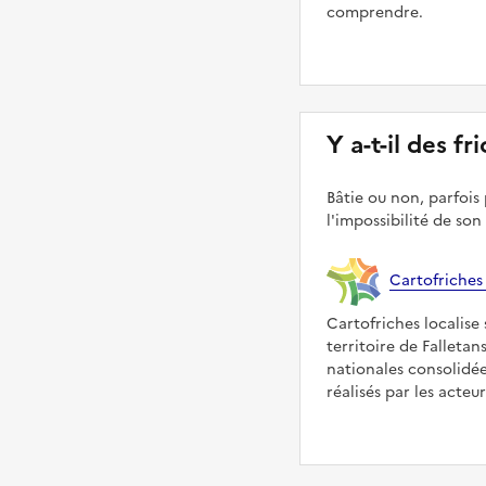
comprendre.
Y a-t-il des fr
Bâtie ou non, parfois 
l'impossibilité de son
Cartofriches
Cartofriches localise 
territoire de Falletan
nationales consolidé
réalisés par les acteu