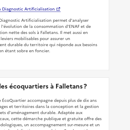
Diagnostic Artificialisation
Diagnostic Artificialisation permet d'analyser
 l'évolution de la consommation d'ENAF et de
sation nette des sols à Falletans. Il met aussi en
 leviers mobilisables pour assurer un
nt durable du territoire qui réponde aux besoins
en étant sobre en foncier.
 des écoquartiers à Falletans ?
 ÉcoQuartier accompagne depuis plus de dix ans
illages et territoires dans la conception et la gestion
ojets d'aménagement durable. Adaptée aux
caux, cette démarche publique et gratuite offre des
odologiques, un accompagnement sur-mesure et un