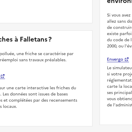
environ
Si vous ave
allez sans d
de construir
existe parfo
iches à Falletans ?
du code de l
2000, ou l'é
polluée, une friche se caractérise par
Envergo
 réemploi sans travaux préalables.
Le simulateu
si votre pro
réglementat
carte la loc
sur une carte interactive les friches du
ses principa
s. Les données sont issues de bases
vous obtiend
es et complétées par des recensements
de l'adminis
rs locaux.