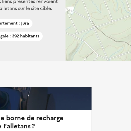
s liens présentés renvoient
etans sur le site cible.
rtement :
Jura
gale :
392 habitants
ne borne de recharge
 Falletans ?