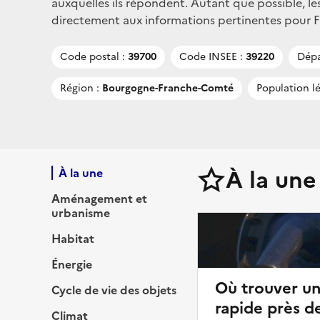
auxquelles ils répondent. Autant que possible, le
directement aux informations pertinentes pour Fall
Code postal :
39700
Code INSEE :
39220
Dépa
Région :
Bourgogne-Franche-Comté
Population lé
À la une
À la une
Aménagement et
urbanisme
Habitat
Énergie
Où trouver u
Cycle de vie des objets
rapide près de
Climat