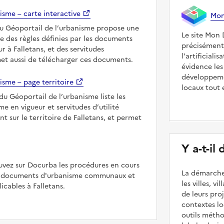
isme – carte interactive
Mon 
du Géoportail de l’urbanisme propose une
Le site Mon 
le des règles définies par les documents
précisément
r à Falletans, et des servitudes
l'artificiali
met aussi de télécharger ces documents.
évidence les
développeme
isme – page territoire
locaux tout 
du Géoportail de l’urbanisme liste les
 en vigueur et servitudes d’utilité
t sur le territoire de Falletans, et permet
Y a-t-il
uvez sur Docurba les procédures en cours
La démarche
es documents d'urbanisme communaux et
les villes, v
cables à Falletans.
de leurs pr
contextes lo
outils méth