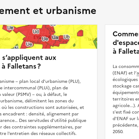
ment et urbanisme
Commen
d'espace
à Fallet
s s’appliquent aux
à Falletans ?
La consommat
(ENAF) et l’
a
écologiques 
nisme – plan local d’urbanisme (PLU),
stockage car
me intercommunal (PLUi), plan de
équipements 
 valeur (PSMV) – ou, à défaut, le
territoires 
urbanisme, délimitent les zones du
agricole...).
s où les constructions sont autorisées, et
s'est fixé c
les encadrent : densité, alignement par
d'ENAF sur l
parence… Des servitudes d’utilité publique
précédente, 
r des contraintes supplémentaires, par
2050.
e l’entretien des réseaux collectifs.