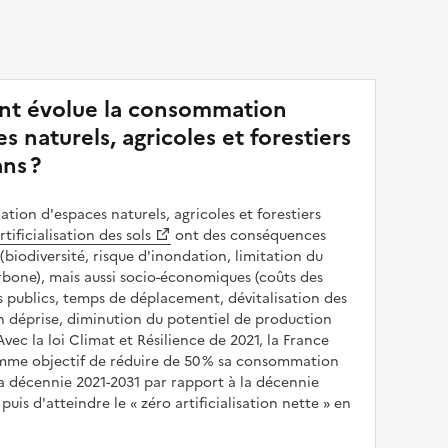
t évolue la consommation
s naturels, agricoles et forestiers
ans ?
ion d'espaces naturels, agricoles et forestiers
rtificialisation des sols
ont des conséquences
(biodiversité, risque d'inondation, limitation du
bone), mais aussi socio-économiques (coûts des
publics, temps de déplacement, dévitalisation des
en déprise, diminution du potentiel de production
 Avec la loi Climat et Résilience de 2021, la France
omme objectif de réduire de 50 % sa consommation
a décennie 2021-2031 par rapport à la décennie
puis d'atteindre le
zéro artificialisation nette
en