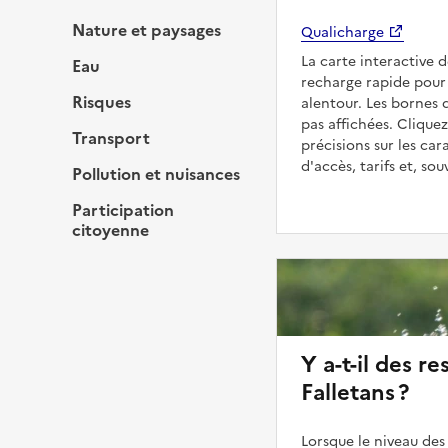
Nature et paysages
Qualicharge
La carte interactive 
Eau
recharge rapide pour 
Risques
alentour. Les bornes 
pas affichées. Cliquez
Transport
précisions sur les car
d'accès, tarifs et, so
Pollution et nuisances
Participation
citoyenne
Y a-t-il des re
Falletans ?
Lorsque le niveau des