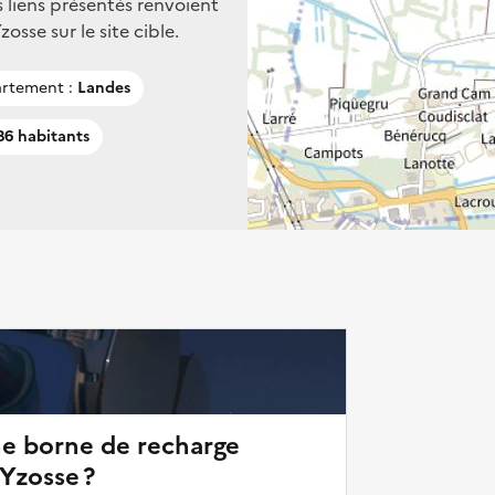
s liens présentés renvoient
sse sur le site cible.
rtement :
Landes
6 habitants
ne borne de recharge
'Yzosse ?