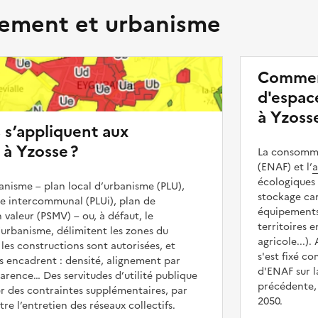
ment et urbanisme
Commen
d'espace
à Yzosse
s s’appliquent aux
 à Yzosse ?
La consommat
(ENAF) et l’
a
écologiques 
nisme – plan local d’urbanisme (PLU),
stockage car
me intercommunal (PLUi), plan de
équipements 
 valeur (PSMV) – ou, à défaut, le
territoires 
urbanisme, délimitent les zones du
agricole...).
 les constructions sont autorisées, et
s'est fixé c
les encadrent : densité, alignement par
d'ENAF sur l
parence… Des servitudes d’utilité publique
précédente, 
r des contraintes supplémentaires, par
2050.
e l’entretien des réseaux collectifs.