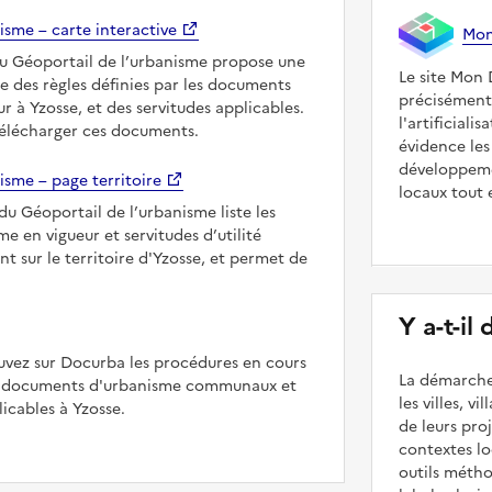
isme – carte interactive
Mon 
du Géoportail de l’urbanisme propose une
Le site Mon 
le des règles définies par les documents
précisément
r à Yzosse, et des servitudes applicables.
l'artificiali
télécharger ces documents.
évidence les
développeme
isme – page territoire
locaux tout 
du Géoportail de l’urbanisme liste les
 en vigueur et servitudes d’utilité
t sur le territoire d'Yzosse, et permet de
Y a-t-il
uvez sur Docurba les procédures en cours
La démarche
es documents d'urbanisme communaux et
les villes, v
cables à Yzosse.
de leurs pr
contextes lo
outils méth