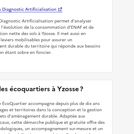
Diagnostic Artificialisation
Diagnostic Artificialisation permet d'analyser
 l'évolution de la consommation d'ENAF et de
sation nette des sols à Yzosse. Il met aussi en
 leviers mobilisables pour assurer un
nt durable du territoire qui réponde aux besoins
en étant sobre en foncier.
 des écoquartiers à Yzosse ?
 ÉcoQuartier accompagne depuis plus de dix ans
illages et territoires dans la conception et la gestion
ojets d'aménagement durable. Adaptée aux
caux, cette démarche publique et gratuite offre des
odologiques, un accompagnement sur-mesure et un