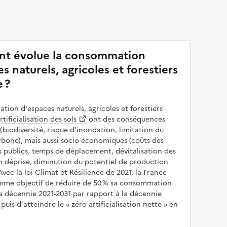
t évolue la consommation
s naturels, agricoles et forestiers
 ?
ion d'espaces naturels, agricoles et forestiers
rtificialisation des sols
ont des conséquences
(biodiversité, risque d'inondation, limitation du
bone), mais aussi socio-économiques (coûts des
publics, temps de déplacement, dévitalisation des
en déprise, diminution du potentiel de production
 Avec la loi Climat et Résilience de 2021, la France
omme objectif de réduire de 50 % sa consommation
a décennie 2021-2031 par rapport à la décennie
puis d'atteindre le
zéro artificialisation nette
en