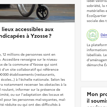
label valori
sobriété, la 
matérielles 
ÉcoQuartier 
sociale des t
 lieux accessibles aux
ndicapées à Yzosse ?
Dém
La platefor
informations
, 12 millions de personnes sont en
labellisés. L
. Acceslibre renseigne sur le niveau
d'aménageme
ieux de la commune d'Yzosse qui sont
démarche Éco
it d'un site collaboratif qui référence
00 000 établissements (restaurants,
coles…) à l'échelle nationale. Selon les
rra notamment recenser les obstacles à la
l roulant, informer sur la présence de
Mon pro
mité, ou sur l'adaptation des locaux et
il soum
il pour les personnes mal-voyantes, mal-
é réduite ou qui ont des difficultés à