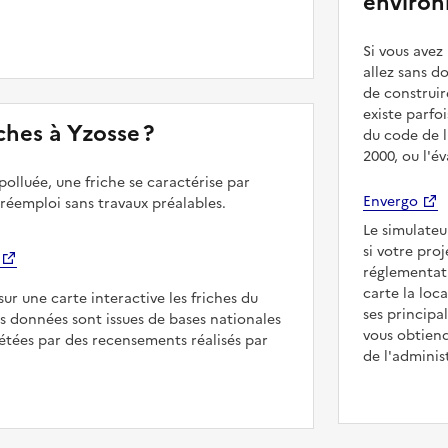
environ
Si vous ave
allez sans d
de construir
existe parfo
iches à Yzosse ?
du code de l
2000, ou l'é
polluée, une friche se caractérise par
Envergo
 réemploi sans travaux préalables.
Le simulateu
si votre pro
réglementat
carte la loc
sur une carte interactive les friches du
ses principa
Les données sont issues de bases nationales
vous obtiend
étées par des recensements réalisés par
de l'adminis