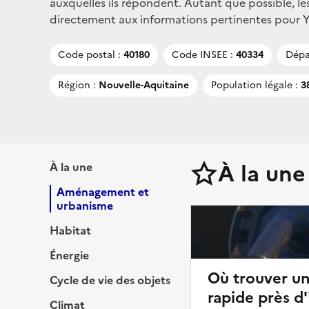
auxquelles ils répondent. Autant que possible, le
directement aux informations pertinentes pour Yzo
Code postal :
40180
Code INSEE :
40334
Dépa
Région :
Nouvelle-Aquitaine
Population légale :
38
À la une
À la une
Aménagement et
urbanisme
Habitat
Énergie
Où trouver u
Cycle de vie des objets
rapide près d
Climat