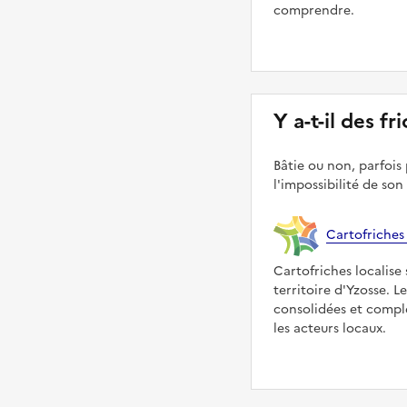
comprendre.
Y a-t-il des fr
Bâtie ou non, parfois 
l'impossibilité de son
Cartofriches
Cartofriches localise 
territoire d'Yzosse. 
consolidées et compl
les acteurs locaux.