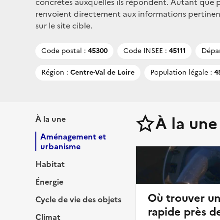
concrètes auxquelles ils répondent. Autant que po
renvoient directement aux informations pertine
sur le site cible.
Code postal :
45300
Code INSEE :
45111
Dépa
Région :
Centre-Val de Loire
Population légale :
45
À la une
À la une
Aménagement et
urbanisme
Habitat
Énergie
Où trouver u
Cycle de vie des objets
rapide près d
Climat