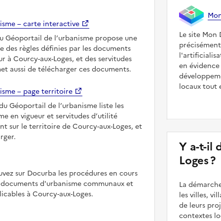
Mon 
isme – carte interactive
Le site Mon 
du Géoportail de l’urbanisme propose une
précisément
le des règles définies par les documents
l'artificiali
r à Courcy-aux-Loges, et des servitudes
en évidence 
met aussi de télécharger ces documents.
développeme
locaux tout 
isme – page territoire
du Géoportail de l’urbanisme liste les
 en vigueur et servitudes d’utilité
nt sur le territoire de Courcy-aux-Loges, et
rger.
Y a-t-il
Loges ?
uvez sur Docurba les procédures en cours
es documents d'urbanisme communaux et
La démarche
cables à Courcy-aux-Loges.
les villes, v
de leurs pr
contextes lo