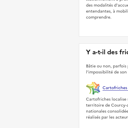
des modalités d'accue
entendantes, à mobilit
comprendre.
Y a-t-il des f
Bâtie ou non, parfois 
l'impossibilité de son
Cartofriches
Cartofriches localise 
territoire de Courcy-
nationales consolidé
réalisés par les acteu