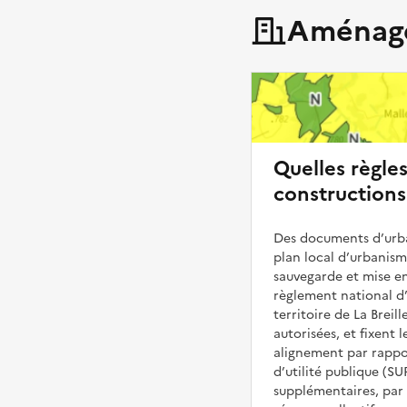
Aménage
Quelles règle
constructions 
Des documents d’urba
plan local d’urbanis
sauvegarde et mise en
règlement national d’
territoire de La Breill
autorisées, et fixent l
alignement par rappor
d’utilité publique (S
supplémentaires, par