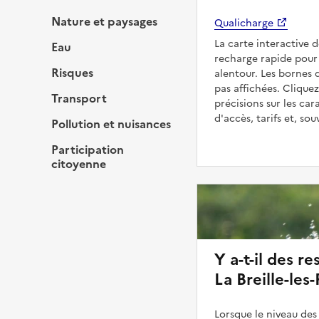
Nature et paysages
Qualicharge
La carte interactive 
Eau
recharge rapide pour v
Risques
alentour. Les bornes 
pas affichées. Cliquez
Transport
précisions sur les car
d'accès, tarifs et, so
Pollution et nuisances
Participation
citoyenne
Y a-t-il des re
La Breille-les-
Lorsque le niveau des