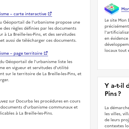
Mon 
isme – carte interactive
Le site Mon 
du Géoportail de l’urbanisme propose une
précisément
le des règles définies par les documents
l'artificialis
 à La Breille-les-Pins, et des servitudes
en évidence 
met aussi de télécharger ces documents.
développeme
locaux tout 
isme – page territoire
du Géoportail de l’urbanisme liste les
 en vigueur et servitudes d’utilité
 sur le territoire de La Breille-les-Pins, et
rger.
Y a-t-il
Pins ?
uvez sur Docurba les procédures en cours
es documents d'urbanisme communaux et
La démarche
ables à La Breille-les-Pins.
les villes, v
de leurs pr
contextes lo