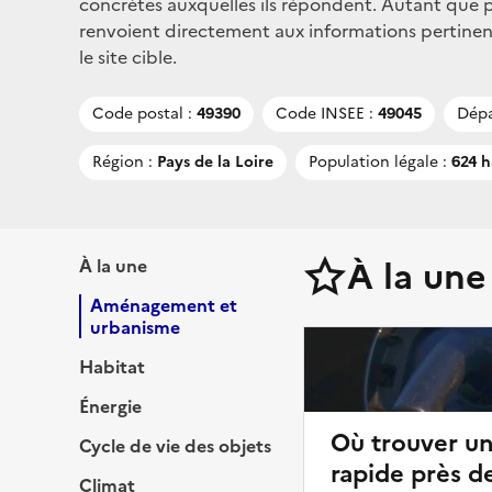
concrètes auxquelles ils répondent. Autant que po
renvoient directement aux informations pertinente
le site cible.
Code postal :
49390
Code INSEE :
49045
Dépa
Région :
Pays de la Loire
Population légale :
624 h
À la une
À la une
Aménagement et
urbanisme
Habitat
Énergie
Où trouver u
Cycle de vie des objets
rapide près de
Climat