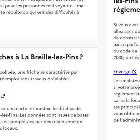
les-Pins
il pour les personnes mal-voyantes, mal-
régleme
é réduite ou qui ont des difficultés à
Si vous ave
allez sans d
de construir
existe parfo
du code de l
iches à La Breille-les-Pins ?
2000, ou l'é
Envergo
polluée, une friche se caractérise par
 réemploi sans travaux préalables.
Le simulateu
si votre proj
réglementat
carte la loc
ses principa
sur une carte interactive les friches du
vous obtiend
le-les-Pins. Les données sont issues de bases
de l'adminis
es et complétées par des recensements
rs locaux.