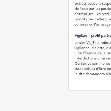
préfets peuvent suspe
de l'eau par les partic
entreprises. Les restr
prioritaires, telles qu
voitures ou l’arrosage
VigiEau – profil partic
Le site VigiEau indique
vigilance, d’alerte, d
l’insuffisance de la re
interdictions croissan
Certaines communes s
susceptibles d’être co
le site demandera alor