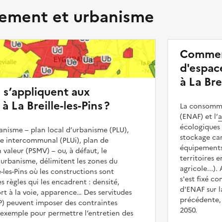
ment et urbanisme
Commen
d'espace
à La Brei
s s’appliquent aux
à La Breille-les-Pins ?
La consommat
(ENAF) et l’
a
écologiques 
nisme – plan local d’urbanisme (PLU),
stockage car
me intercommunal (PLUi), plan de
équipements 
 valeur (PSMV) – ou, à défaut, le
territoires 
urbanisme, délimitent les zones du
agricole...).
e-les-Pins où les constructions sont
s'est fixé c
es règles qui les encadrent : densité,
d'ENAF sur l
t à la voie, apparence… Des servitudes
précédente, 
UP) peuvent imposer des contraintes
2050.
 exemple pour permettre l’entretien des