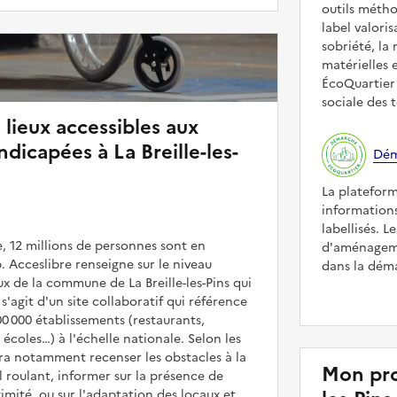
outils méth
label valori
sobriété, la 
matérielles 
ÉcoQuartier 
sociale des t
 lieux accessibles aux
dicapées à La Breille-les-
Dém
La platefor
informations
labellisés. L
, 12 millions de personnes sont en
d'aménagemen
. Acceslibre renseigne sur le niveau
dans la déma
eux de la commune de La Breille-les-Pins qui
 s'agit d'un site collaboratif qui référence
00 000 établissements (restaurants,
coles…) à l'échelle nationale. Selon les
rra notamment recenser les obstacles à la
Mon pro
l roulant, informer sur la présence de
mité, ou sur l'adaptation des locaux et