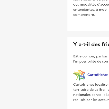
des modalités d'accue
entendantes, à mobilit
comprendre.
Y a-t-il des fr
Bâtie ou non, parfois 
l'impossibilité de son
Cartofriches
Cartofriches localise 
territoire de La Breil
nationales consolidé
réalisés par les acteu