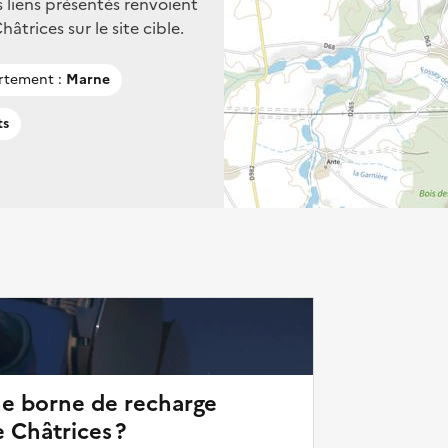
s liens présentés renvoient
trices sur le site cible.
rtement :
Marne
ts
ne borne de recharge
 Châtrices ?