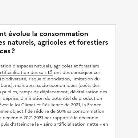
t évolue la consommation
s naturels, agricoles et forestiers
ces ?
ion d'espaces naturels, agricoles et forestiers
rtificialisation des sols
ont des conséquences
(biodiversité, risque d'inondation, limitation du
bone), mais aussi socio-économiques (coûts des
publics, temps de déplacement, dévitalisation des
en déprise, diminution du potentiel de production
 Avec la loi Climat et Résilience de 2021, la France
omme objectif de réduire de 50 % sa consommation
a décennie 2021-2031 par rapport à la décennie
puis d'atteindre le
zéro artificialisation nette
en