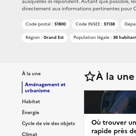
auxquelles ils répondent. Autant que possible, le
directement aux informations pertinentes pour Châ
Code postal :
51800
Code INSEE :
51138
Dépa
Région :
Grand Est
Population légale :
36 habitan
À la une
À la une
Aménagement et
urbanisme
Habitat
Énergie
Où trouver u
Cycle de vie des objets
rapide près de
Climat