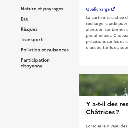
Nature et paysages
Qualicharge
La carte interactive 
Eau
recharge rapide pour 
Risques
alentour. Les bornes 
pas affichées. Cliquez
Transport
précisions sur les car
d'accès, tarifs et, so
Pollution et nuisances
Participation
citoyenne
Y a-t-il des re
Châtrices ?
Lorsque le niveau des