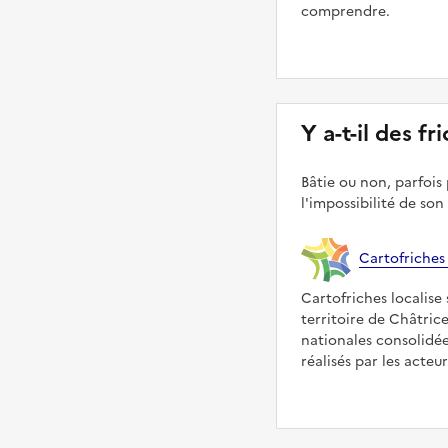
comprendre.
Y a-t-il des fr
Bâtie ou non, parfois 
l'impossibilité de son
Cartofriches
Cartofriches localise 
territoire de Châtric
nationales consolidé
réalisés par les acteu