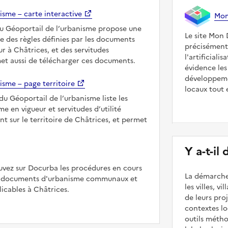
isme – carte interactive
Mon 
du Géoportail de l’urbanisme propose une
Le site Mon 
le des règles définies par les documents
précisément
r à Châtrices, et des servitudes
l'artificiali
met aussi de télécharger ces documents.
évidence les
développeme
isme – page territoire
locaux tout 
du Géoportail de l’urbanisme liste les
 en vigueur et servitudes d’utilité
nt sur le territoire de Châtrices, et permet
Y a-t-il
uvez sur Docurba les procédures en cours
La démarche
es documents d'urbanisme communaux et
les villes, v
cables à Châtrices.
de leurs pr
contextes lo
outils méth