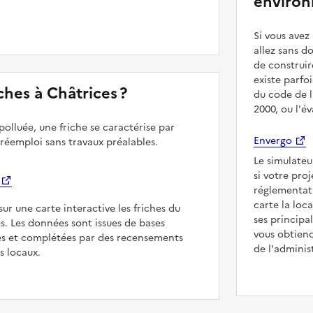
environ
Si vous ave
allez sans d
de construir
existe parfo
iches à Châtrices ?
du code de l
2000, ou l'é
polluée, une friche se caractérise par
Envergo
 réemploi sans travaux préalables.
Le simulateu
si votre pro
réglementat
carte la loc
sur une carte interactive les friches du
ses principa
es. Les données sont issues de bases
vous obtiend
es et complétées par des recensements
de l'adminis
rs locaux.