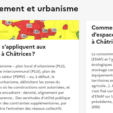
ment et urbanisme
Commen
d'espace
à Châtri
s s’appliquent aux
 à Châtrices ?
La consommat
(ENAF) et l’
a
écologiques 
nisme – plan local d’urbanisme (PLU),
stockage car
me intercommunal (PLUi), plan de
équipements 
 valeur (PSMV) – ou, à défaut, le
territoires 
urbanisme, délimitent les zones du
agricole...).
s où les constructions sont autorisées, et
s'est fixé c
les encadrent : densité, alignement par
d'ENAF sur l
parence… Des servitudes d’utilité publique
précédente, 
r des contraintes supplémentaires, par
2050.
e l’entretien des réseaux collectifs.