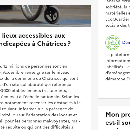
label valori
sobriété, la 
matérielles 
ÉcoQuartier 
sociale des t
 lieux accessibles aux
dicapées à Châtrices ?
Dém
La platefor
informations
, 12 millions de personnes sont en
labellisés. L
. Acceslibre renseigne sur le niveau
d'aménageme
ieux de la commune de Châtrices qui sont
démarche Éco
it d'un site collaboratif qui référence
00 000 établissements (restaurants,
coles…) à l'échelle nationale. Selon les
rra notamment recenser les obstacles à la
l roulant, informer sur la présence de
Mon pro
mité, ou sur l'adaptation des locaux et
est-il 
il pour les personnes mal-voyantes, mal-
é réduite ou qui ont des difficultés à