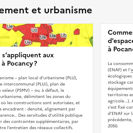
ment et urbanisme
Commen
d'espace
à Pocan
s s’appliquent aux
 à Pocancy ?
La consommat
(ENAF) et l’
a
écologiques 
nisme – plan local d’urbanisme (PLU),
stockage car
me intercommunal (PLUi), plan de
équipements 
 valeur (PSMV) – ou, à défaut, le
territoires 
urbanisme, délimitent les zones du
agricole...).
 où les constructions sont autorisées, et
s'est fixé c
les encadrent : densité, alignement par
d'ENAF sur l
parence… Des servitudes d’utilité publique
précédente, 
r des contraintes supplémentaires, par
2050.
e l’entretien des réseaux collectifs.