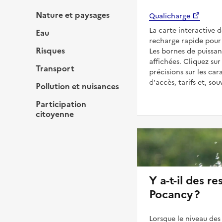
Nature et paysages
Qualicharge
La carte interactive 
Eau
recharge rapide pour 
Risques
Les bornes de puissan
affichées. Cliquez sur
Transport
précisions sur les car
d'accès, tarifs et, so
Pollution et nuisances
Participation
citoyenne
Y a-t-il des re
Pocancy ?
Lorsque le niveau des