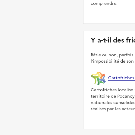
comprendre.
Y a-t-il des f
Bâtie ou non, parfois 
l'impossibilité de son
Cartofriches
Cartofriches localise 
territoire de Pocancy
nationales consolidé
réalisés par les acteu