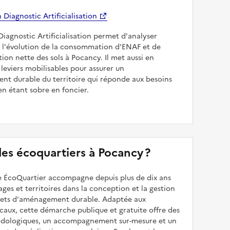
Diagnostic Artificialisation
Diagnostic Artificialisation permet d'analyser
 l'évolution de la consommation d'ENAF et de
sation nette des sols à Pocancy. Il met aussi en
 leviers mobilisables pour assurer un
nt durable du territoire qui réponde aux besoins
en étant sobre en foncier.
 des écoquartiers à Pocancy ?
 ÉcoQuartier accompagne depuis plus de dix ans
illages et territoires dans la conception et la gestion
ojets d'aménagement durable. Adaptée aux
caux, cette démarche publique et gratuite offre des
odologiques, un accompagnement sur-mesure et un