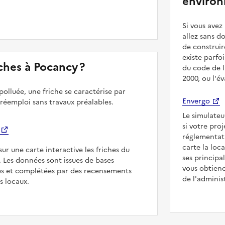
environ
Si vous ave
allez sans d
de construir
existe parfo
riches à Pocancy ?
du code de l
2000, ou l'é
polluée, une friche se caractérise par
Envergo
 réemploi sans travaux préalables.
Le simulateu
si votre pro
réglementat
carte la loc
sur une carte interactive les friches du
ses principa
. Les données sont issues de bases
vous obtiend
es et complétées par des recensements
de l'adminis
rs locaux.