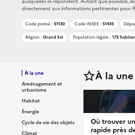
auxquelles ils répondent. Autant que possible, le
directement aux informations pertinentes pour Poc
Code postal :
51130
Code INSEE :
51435
Dépa
Région :
Grand Est
Population légale :
175 habita
À la une
À la une
Aménagement et
urbanisme
Habitat
Énergie
Où trouver u
Cycle de vie des objets
rapide près d
Climat