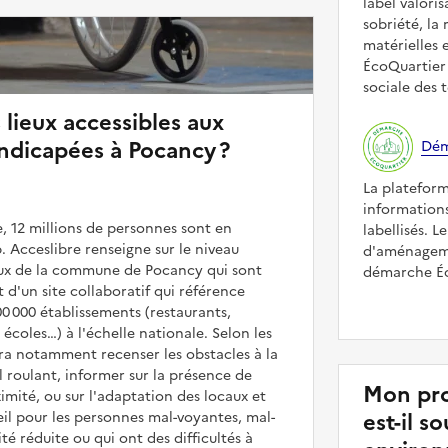
label valori
sobriété, la 
matérielles 
ÉcoQuartier 
sociale des t
 lieux accessibles aux
ndicapées à Pocancy ?
Dém
La platefor
informations
, 12 millions de personnes sont en
labellisés. L
. Acceslibre renseigne sur le niveau
d'aménageme
ieux de la commune de Pocancy qui sont
démarche Éco
it d'un site collaboratif qui référence
00 000 établissements (restaurants,
coles…) à l'échelle nationale. Selon les
rra notamment recenser les obstacles à la
l roulant, informer sur la présence de
Mon pro
mité, ou sur l'adaptation des locaux et
est-il 
il pour les personnes mal-voyantes, mal-
é réduite ou qui ont des difficultés à