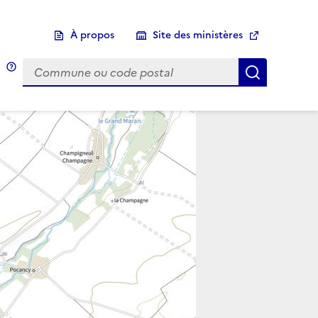
À propos
Site des ministères
Choix d'une commune
Infobulle
Afficher 