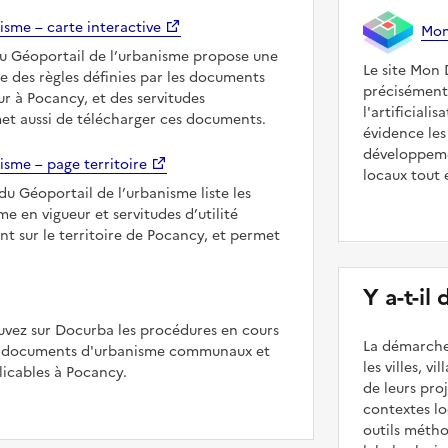
isme – carte interactive
Mon 
du Géoportail de l’urbanisme propose une
Le site Mon 
le des règles définies par les documents
précisément
r à Pocancy, et des servitudes
l'artificiali
met aussi de télécharger ces documents.
évidence les
développeme
isme – page territoire
locaux tout 
du Géoportail de l’urbanisme liste les
 en vigueur et servitudes d’utilité
nt sur le territoire de Pocancy, et permet
Y a-t-il
uvez sur Docurba les procédures en cours
La démarche
es documents d'urbanisme communaux et
les villes, v
icables à Pocancy.
de leurs pr
contextes lo
outils méth