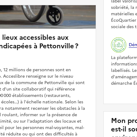
label valori
sobriété, la 
matérielles 
ÉcoQuartier 
sociale des t
 lieux accessibles aux
dicapées à Pettonville ?
Dém
La platefor
informations
, 12 millions de personnes sont en
labellisés. L
. Acceslibre renseigne sur le niveau
d'aménagemen
ieux de la commune de Pettonville qui sont
démarche Éco
it d'un site collaboratif qui référence
00 000 établissements (restaurants,
coles…) à l'échelle nationale. Selon les
rra notamment recenser les obstacles à la
l roulant, informer sur la présence de
Mon pro
mité, ou sur l'adaptation des locaux et
est-il 
il pour les personnes mal-voyantes, mal-
é réduite ou qui ont des difficultés à