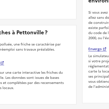
environ
Si vous ave
allez sans d
de construir
existe parfo
iches à Pettonville ?
du code de l
2000, ou l'é
polluée, une friche se caractérise par
Envergo
 réemploi sans travaux préalables.
Le simulateu
si votre pro
réglementat
carte la loc
sur une carte interactive les friches du
ses principa
lle. Les données sont issues de bases
vous obtiend
es et complétées par des recensements
de l'adminis
rs locaux.