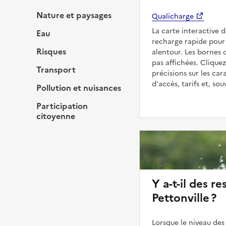
Nature et paysages
Qualicharge
La carte interactive 
Eau
recharge rapide pour 
Risques
alentour. Les bornes 
pas affichées. Cliquez
Transport
précisions sur les car
d'accès, tarifs et, so
Pollution et nuisances
Participation
citoyenne
Y a-t-il des re
Pettonville ?
Lorsque le niveau des