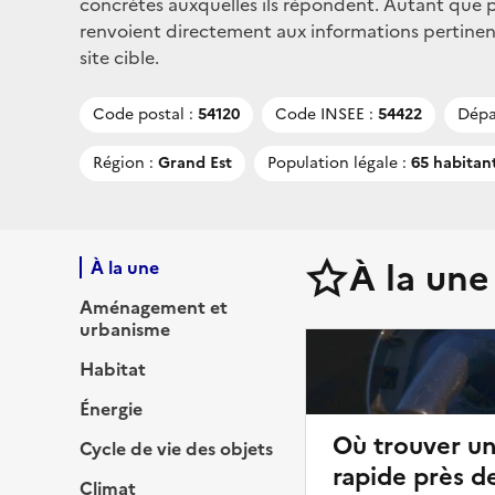
concrètes auxquelles ils répondent. Autant que po
renvoient directement aux informations pertinent
site cible.
Code postal :
54120
Code INSEE :
54422
Dépa
Région :
Grand Est
Population légale :
65 habitan
À la une
À la une
Aménagement et
urbanisme
Habitat
Énergie
Où trouver u
Cycle de vie des objets
rapide près de
Climat