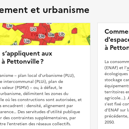
ment et urbanisme
Commen
d'espace
à Petton
s s’appliquent aux
à Pettonville ?
La consommat
(ENAF) et l’
a
écologiques 
nisme – plan local d’urbanisme (PLU),
stockage car
me intercommunal (PLUi), plan de
équipements 
 valeur (PSMV) – ou, à défaut, le
territoires 
urbanisme, délimitent les zones du
agricole...).
lle où les constructions sont autorisées, et
s'est fixé c
les encadrent : densité, alignement par
d'ENAF sur l
parence… Des servitudes d’utilité publique
précédente, 
r des contraintes supplémentaires, par
2050.
e l’entretien des réseaux collectifs.