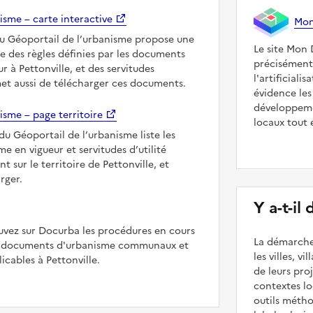
isme – carte interactive
Mon 
du Géoportail de l’urbanisme propose une
Le site Mon 
le des règles définies par les documents
précisément
r à Pettonville, et des servitudes
l'artificiali
met aussi de télécharger ces documents.
évidence les
développeme
isme – page territoire
locaux tout 
du Géoportail de l’urbanisme liste les
 en vigueur et servitudes d’utilité
t sur le territoire de Pettonville, et
rger.
Y a-t-il
uvez sur Docurba les procédures en cours
La démarche
es documents d'urbanisme communaux et
les villes, v
cables à Pettonville.
de leurs pr
contextes lo
outils méth