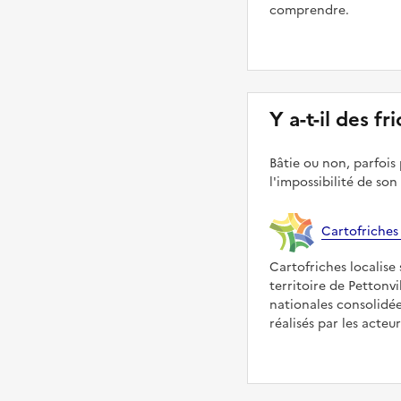
comprendre.
Y a-t-il des fr
Bâtie ou non, parfois 
l'impossibilité de son
Cartofriches
Cartofriches localise 
territoire de Pettonvi
nationales consolidé
réalisés par les acteu