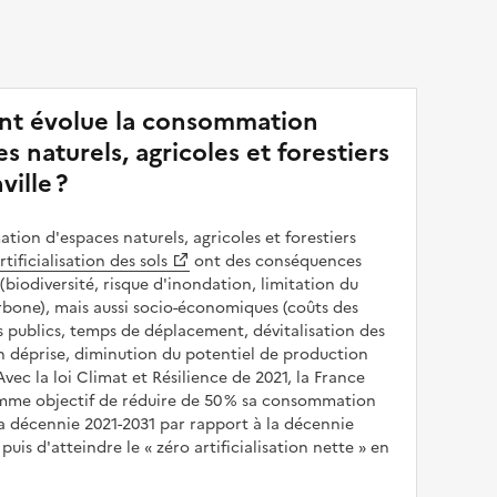
t évolue la consommation
s naturels, agricoles et forestiers
ville ?
ion d'espaces naturels, agricoles et forestiers
rtificialisation des sols
ont des conséquences
(biodiversité, risque d'inondation, limitation du
bone), mais aussi socio-économiques (coûts des
publics, temps de déplacement, dévitalisation des
en déprise, diminution du potentiel de production
 Avec la loi Climat et Résilience de 2021, la France
omme objectif de réduire de 50 % sa consommation
a décennie 2021-2031 par rapport à la décennie
puis d'atteindre le
zéro artificialisation nette
en