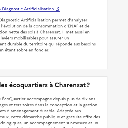
Diagnostic Artificialisation
Diagnostic Artificialisation permet d'analyser
 l'évolution de la consommation d'ENAF et de
sation nette des sols à Charensat. Il met aussi en
 leviers mobilisables pour assurer un
nt durable du territoire qui réponde aux besoins
en étant sobre en foncier.
 des écoquartiers à Charensat ?
 ÉcoQuartier accompagne depuis plus de dix ans
illages et territoires dans la conception et la gestion
ojets d'aménagement durable. Adaptée aux
caux, cette démarche publique et gratuite offre des
odologiques, un accompagnement sur-mesure et un