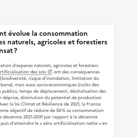
t évolue la consommation
s naturels, agricoles et forestiers
nsat ?
ion d'espaces naturels, agricoles et forestiers
rtificialisation des sols
ont des conséquences
(biodiversité, risque d'inondation, limitation du
bone), mais aussi socio-économiques (coûts des
publics, temps de déplacement, dévitalisation des
en déprise, diminution du potentiel de production
 Avec la loi Climat et Résilience de 2021, la France
omme objectif de réduire de 50 % sa consommation
a décennie 2021-2031 par rapport à la décennie
puis d'atteindre le
zéro artificialisation nette
en