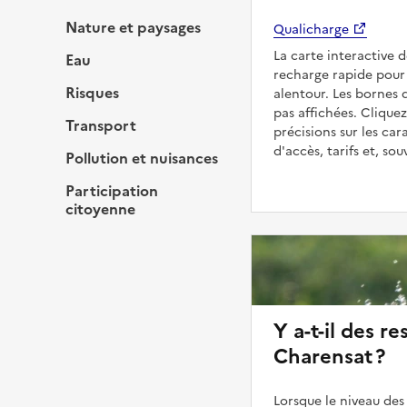
Nature et paysages
Qualicharge
La carte interactive 
Eau
recharge rapide pour 
Risques
alentour. Les bornes 
pas affichées. Cliquez
Transport
précisions sur les car
d'accès, tarifs et, so
Pollution et nuisances
Participation
citoyenne
Y a-t-il des re
Charensat ?
Lorsque le niveau des