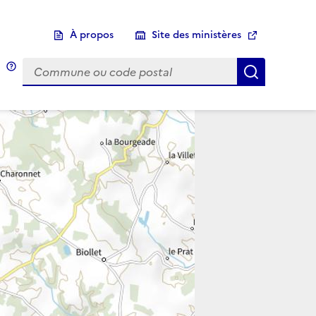
À propos
Site des ministères
Choix d'une commune
Infobulle
Afficher 