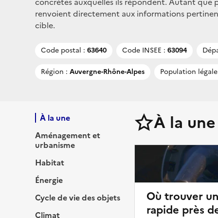
concrètes auxquelles ils répondent. Autant que po
renvoient directement aux informations pertinent
cible.
Code postal :
63640
Code INSEE :
63094
Dépa
Région :
Auvergne-Rhône-Alpes
Population légale
À la une
À la une
Aménagement et
urbanisme
Habitat
Énergie
Où trouver u
Cycle de vie des objets
rapide près d
Climat