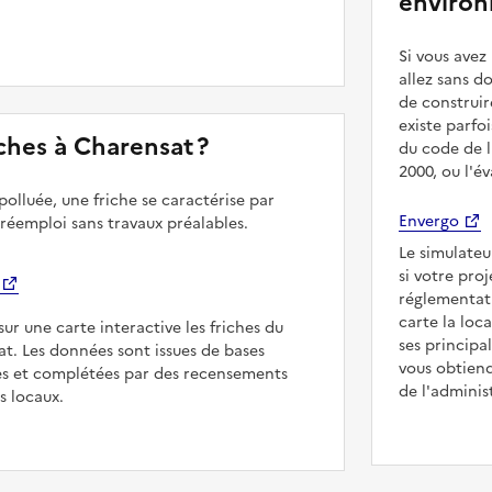
environ
Si vous ave
allez sans d
de construir
existe parfo
riches à Charensat ?
du code de l
2000, ou l'é
polluée, une friche se caractérise par
Envergo
 réemploi sans travaux préalables.
Le simulateu
si votre pro
réglementat
carte la loc
sur une carte interactive les friches du
ses principa
at. Les données sont issues de bases
vous obtiend
es et complétées par des recensements
de l'adminis
rs locaux.