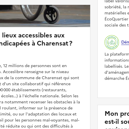
label valori
sobriété, la 
matérielles 
ÉcoQuartier 
sociale des t
 lieux accessibles aux
ndicapées à Charensat ?
Dém
La platefor
informations
, 12 millions de personnes sont en
labellisés. L
. Acceslibre renseigne sur le niveau
d'aménageme
ieux de la commune de Charensat qui sont
démarche Éco
it d'un site collaboratif qui référence
00 000 établissements (restaurants,
coles…) à l'échelle nationale. Selon les
rra notamment recenser les obstacles à la
l roulant, informer sur la présence de
Mon pro
mité, ou sur l'adaptation des locaux et
est-il 
il pour les personnes mal-voyantes, mal-
é réduite ou qui ont des difficultés à