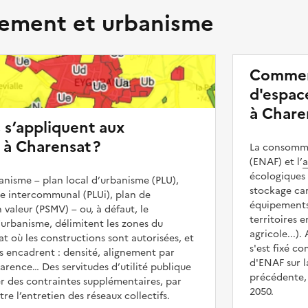
ment et urbanisme
Commen
d'espace
à Chare
s s’appliquent aux
 à Charensat ?
La consommat
(ENAF) et l’
a
écologiques 
nisme – plan local d’urbanisme (PLU),
stockage car
me intercommunal (PLUi), plan de
équipements 
 valeur (PSMV) – ou, à défaut, le
territoires 
urbanisme, délimitent les zones du
agricole...).
at où les constructions sont autorisées, et
s'est fixé c
les encadrent : densité, alignement par
d'ENAF sur l
parence… Des servitudes d’utilité publique
précédente, 
r des contraintes supplémentaires, par
2050.
e l’entretien des réseaux collectifs.