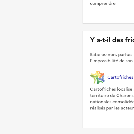
comprendre.
Y a-t-il des f
Bâtie ou non, parfois 
l'impossibilité de son
Cartofriches
Cartofriches localise 
territoire de Charens
nationales consolidé
réalisés par les acteu