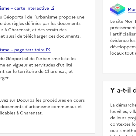
isme – carte interactive
Mon 
du Géoportail de l’urbanisme propose une
Le site Mon 
le des règles définies par les documents
précisément
r à Charensat, et des servitudes
l'artificiali
met aussi de télécharger ces documents.
évidence les
développeme
isme – page territoire
locaux tout 
du Géoportail de l’urbanisme liste les
 en vigueur et servitudes d’utilité
t sur le territoire de Charensat, et
rger.
Y a-t-il
uvez sur Docurba les procédures en cours
La démarche
es documents d'urbanisme communaux et
les villes, v
icables à Charensat.
de leurs pr
contextes lo
outils méth