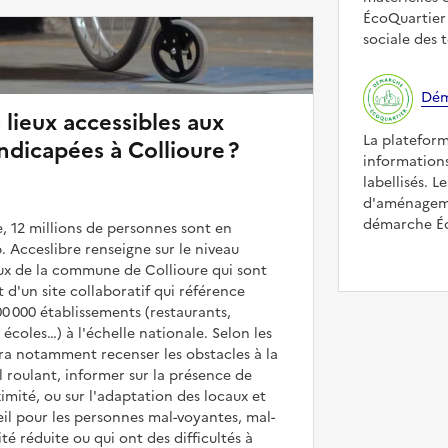
ÉcoQuartier 
sociale des t
Dém
 lieux accessibles aux
La platefor
dicapées à Collioure ?
informations
labellisés. L
d'aménageme
démarche Éco
, 12 millions de personnes sont en
. Acceslibre renseigne sur le niveau
ieux de la commune de Collioure qui sont
it d'un site collaboratif qui référence
00 000 établissements (restaurants,
coles…) à l'échelle nationale. Selon les
rra notamment recenser les obstacles à la
l roulant, informer sur la présence de
mité, ou sur l'adaptation des locaux et
il pour les personnes mal-voyantes, mal-
é réduite ou qui ont des difficultés à