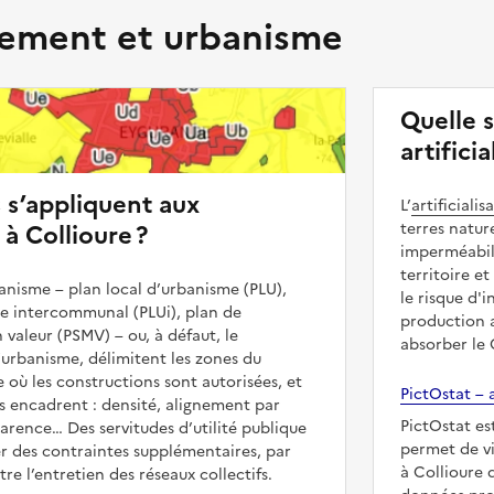
ment et urbanisme
Quelle s
artifici
s s’appliquent aux
L’
artificialis
à Collioure ?
terres natur
imperméabili
territoire et
nisme – plan local d’urbanisme (PLU),
le risque d'
me intercommunal (PLUi), plan de
production a
 valeur (PSMV) – ou, à défaut, le
absorber le
urbanisme, délimitent les zones du
e où les constructions sont autorisées, et
PictOstat – a
les encadrent : densité, alignement par
PictOstat es
parence… Des servitudes d’utilité publique
permet de vi
r des contraintes supplémentaires, par
à Collioure 
e l’entretien des réseaux collectifs.