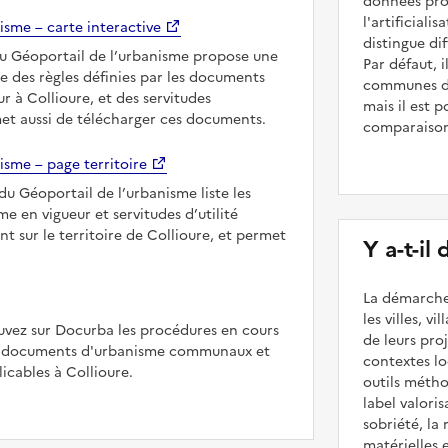
données prod
l'artificiali
isme – carte interactive
distingue dif
du Géoportail de l’urbanisme propose une
Par défaut, 
le des règles définies par les documents
communes des
r à Collioure, et des servitudes
mais il est p
met aussi de télécharger ces documents.
comparaiso
isme – page territoire
du Géoportail de l’urbanisme liste les
 en vigueur et servitudes d’utilité
t sur le territoire de Collioure, et permet
Y a-t-il
La démarche
les villes, v
uvez sur Docurba les procédures en cours
de leurs pr
es documents d'urbanisme communaux et
contextes lo
cables à Collioure.
outils méth
label valori
sobriété, la 
matérielles 