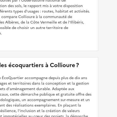
uites par l'Observatoire national de
sation des sols, le rapport mis à votre disposition
férents types d'usages : routes, habitat et activités.
il compare Collioure à la communauté de
 Albères, de la Côte Vermeille et de l'Illibéris,
ossible de choisir un autre territoire de
n.
 des écoquartiers à Collioure ?
 ÉcoQuartier accompagne depuis plus de dix ans
illages et territoires dans la conception et la gestion
ojets d'aménagement durable. Adaptée aux
caux, cette démarche publique et gratuite offre des
odologiques, un accompagnement sur-mesure et un
sant des réalisations exemplaires. En plaçant la
résilience, l'inclusion et la création de valeurs
et immatérielles au cœur des projets, la démarche