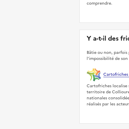
comprendre.
Y a-t-il des fr
Bâtie ou non, parfois 
l'impossibilité de son
Cartofriches
Cartofriches localise 
territoire de Colliour
nationales consolidé
réalisés par les acteu