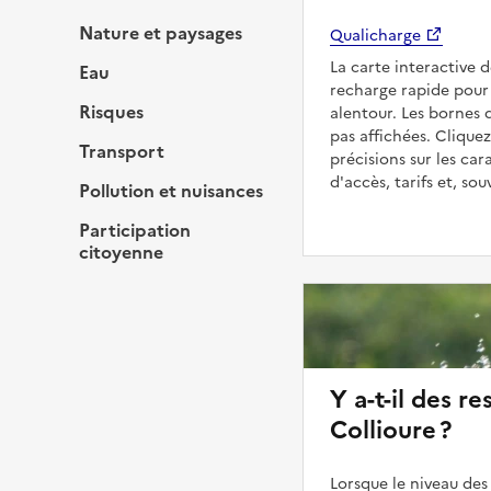
Nature et paysages
Qualicharge
La carte interactive 
Eau
recharge rapide pour 
Risques
alentour. Les bornes 
pas affichées. Cliquez
Transport
précisions sur les car
d'accès, tarifs et, so
Pollution et nuisances
Participation
citoyenne
Y a-t-il des re
Collioure ?
Lorsque le niveau des