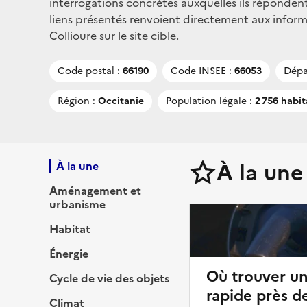
interrogations concrètes auxquelles ils répondent
liens présentés renvoient directement aux infor
Collioure sur le site cible.
Code postal :
66190
Code INSEE :
66053
Dépa
Région :
Occitanie
Population légale :
2 756 habit
À la une
À la une
Aménagement et
urbanisme
Habitat
Énergie
Où trouver u
Cycle de vie des objets
rapide près de
Climat