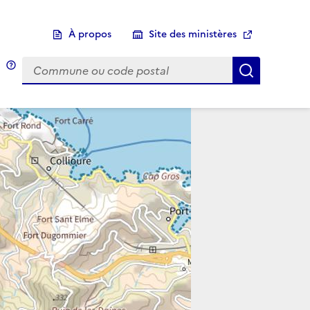
À propos
Site des ministères
Choix d'une commune
Infobulle
Afficher 