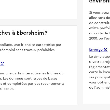
environ
Si vous ave
allez sans d
de construir
existe parfo
riches à Ebersheim ?
du code de l
2000, ou l'é
polluée, une friche se caractérise par
Envergo
 réemploi sans travaux préalables.
Le simulateu
si votre pro
réglementat
carte la loc
sur une carte interactive les friches du
ses principa
m. Les données sont issues de bases
vous obtiend
es et complétées par des recensements
de l'adminis
rs locaux.