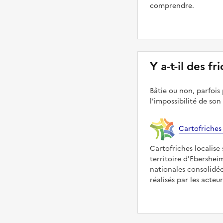
comprendre.
Y a-t-il des f
Bâtie ou non, parfois 
l'impossibilité de son
Cartofriches
Cartofriches localise 
territoire d'Ebershei
nationales consolidé
réalisés par les acteu