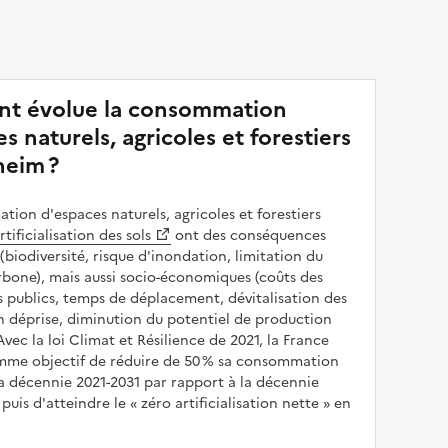
t évolue la consommation
s naturels, agricoles et forestiers
heim ?
ion d'espaces naturels, agricoles et forestiers
rtificialisation des sols
ont des conséquences
(biodiversité, risque d'inondation, limitation du
bone), mais aussi socio-économiques (coûts des
publics, temps de déplacement, dévitalisation des
en déprise, diminution du potentiel de production
 Avec la loi Climat et Résilience de 2021, la France
omme objectif de réduire de 50 % sa consommation
a décennie 2021-2031 par rapport à la décennie
puis d'atteindre le
zéro artificialisation nette
en