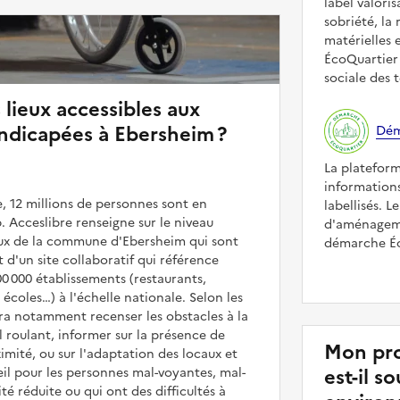
label valori
sobriété, la 
matérielles 
ÉcoQuartier 
sociale des t
 lieux accessibles aux
ndicapées à Ebersheim ?
Dém
La platefor
informations
, 12 millions de personnes sont en
labellisés. L
. Acceslibre renseigne sur le niveau
d'aménageme
ieux de la commune d'Ebersheim qui sont
démarche Éco
it d'un site collaboratif qui référence
00 000 établissements (restaurants,
coles…) à l'échelle nationale. Selon les
rra notamment recenser les obstacles à la
l roulant, informer sur la présence de
Mon pro
mité, ou sur l'adaptation des locaux et
est-il 
il pour les personnes mal-voyantes, mal-
é réduite ou qui ont des difficultés à