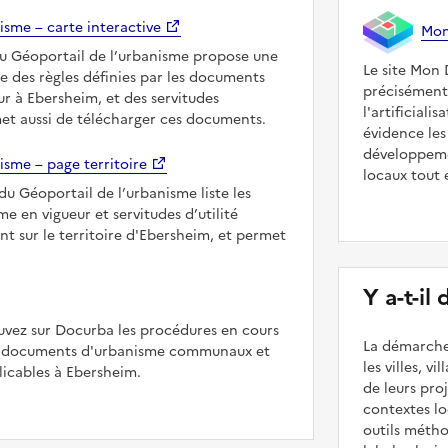
isme – carte interactive
Mon 
du Géoportail de l’urbanisme propose une
Le site Mon 
le des règles définies par les documents
précisément
r à Ebersheim, et des servitudes
l'artificiali
met aussi de télécharger ces documents.
évidence les
développeme
isme – page territoire
locaux tout 
du Géoportail de l’urbanisme liste les
 en vigueur et servitudes d’utilité
nt sur le territoire d'Ebersheim, et permet
Y a-t-il
uvez sur Docurba les procédures en cours
La démarche
es documents d'urbanisme communaux et
les villes, v
icables à Ebersheim.
de leurs pr
contextes lo
outils méth