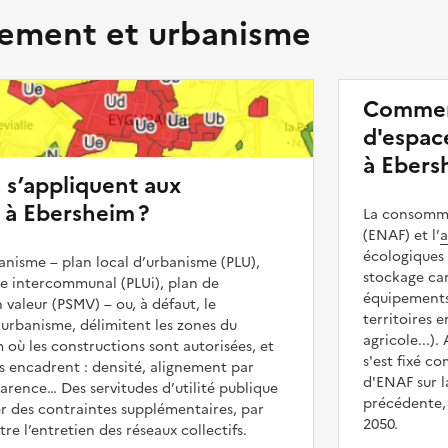
ment et urbanisme
Commen
d'espace
à Ebers
s s’appliquent aux
 à Ebersheim ?
La consommat
(ENAF) et l’
a
écologiques 
nisme – plan local d’urbanisme (PLU),
stockage car
me intercommunal (PLUi), plan de
équipements 
 valeur (PSMV) – ou, à défaut, le
territoires 
urbanisme, délimitent les zones du
agricole...).
m où les constructions sont autorisées, et
s'est fixé c
les encadrent : densité, alignement par
d'ENAF sur l
parence… Des servitudes d’utilité publique
précédente, 
r des contraintes supplémentaires, par
2050.
e l’entretien des réseaux collectifs.