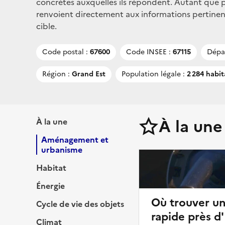
concrètes auxquelles ils répondent. Autant que po
renvoient directement aux informations pertinent
cible.
Code postal :
67600
Code INSEE :
67115
Dépa
Région :
Grand Est
Population légale :
2 284 habit
À la une
À la une
Aménagement et
urbanisme
Habitat
Énergie
Où trouver u
Cycle de vie des objets
rapide près d
Climat