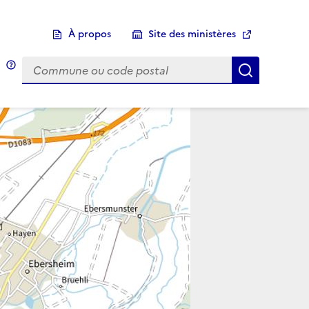
À propos
Site des ministères
Choix d'une commune
Infobulle
Afficher 