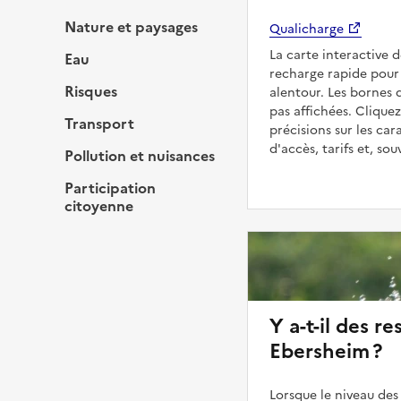
Nature et paysages
Qualicharge
La carte interactive 
Eau
recharge rapide pour 
Risques
alentour. Les bornes 
pas affichées. Cliquez
Transport
précisions sur les car
d'accès, tarifs et, so
Pollution et nuisances
Participation
citoyenne
Y a-t-il des re
Ebersheim ?
Lorsque le niveau des