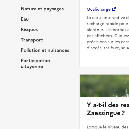
Nature et paysages
Qualicharge
La carte interactive 
Eau
recharge rapide pour 
Risques
alentour. Les bornes 
pas affichées. Cliquez
Transport
précisions sur les car
d'accès, tarifs et, so
Pollution et nuisances
Participation
citoyenne
Y a-t-il des re
Zaessingue ?
Lorsque le niveau des