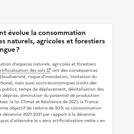
t évolue la consommation
s naturels, agricoles et forestiers
ingue ?
ion d'espaces naturels, agricoles et forestiers
rtificialisation des sols
ont des conséquences
(biodiversité, risque d'inondation, limitation du
bone), mais aussi socio-économiques (coûts des
publics, temps de déplacement, dévitalisation des
en déprise, diminution du potentiel de production
 Avec la loi Climat et Résilience de 2021, la France
omme objectif de réduire de 50 % sa consommation
a décennie 2021-2031 par rapport à la décennie
puis d'atteindre le
zéro artificialisation nette
en