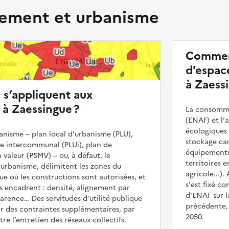
ment et urbanisme
Commen
d'espace
à Zaess
s s’appliquent aux
 à Zaessingue ?
La consommat
(ENAF) et l’
a
écologiques 
nisme – plan local d’urbanisme (PLU),
stockage car
me intercommunal (PLUi), plan de
équipements 
 valeur (PSMV) – ou, à défaut, le
territoires 
urbanisme, délimitent les zones du
agricole...).
ue où les constructions sont autorisées, et
s'est fixé c
les encadrent : densité, alignement par
d'ENAF sur l
parence… Des servitudes d’utilité publique
précédente, 
r des contraintes supplémentaires, par
2050.
e l’entretien des réseaux collectifs.