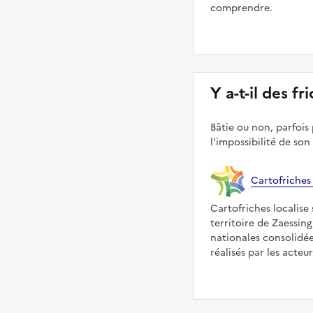
comprendre.
Y a-t-il des f
Bâtie ou non, parfois 
l'impossibilité de son
Cartofriches
Cartofriches localise 
territoire de Zaessin
nationales consolidé
réalisés par les acteu