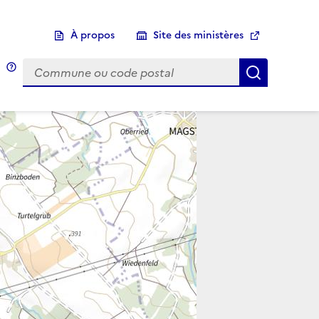
À propos
Site des ministères
Choix d'une commune
Infobulle
Afficher 