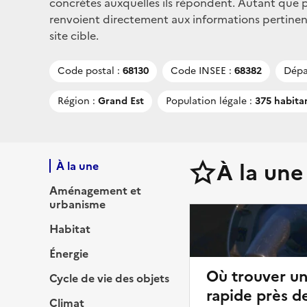
concrètes auxquelles ils répondent. Autant que po
renvoient directement aux informations pertinen
site cible.
Code postal :
68130
Code INSEE :
68382
Dépa
Région :
Grand Est
Population légale :
375 habita
À la une
À la une
Aménagement et
urbanisme
Habitat
Énergie
Où trouver u
Cycle de vie des objets
rapide près d
Climat