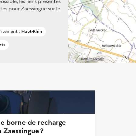
ssible, les liens présentés
tes pour Zaessingue sur le
rtement :
Haut-Rhin
nts
ne borne de recharge
e Zaessingue ?