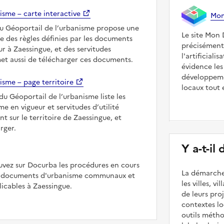
isme – carte interactive
Mon 
du Géoportail de l’urbanisme propose une
Le site Mon 
le des règles définies par les documents
précisément
r à Zaessingue, et des servitudes
l'artificiali
met aussi de télécharger ces documents.
évidence les
développeme
isme – page territoire
locaux tout 
du Géoportail de l’urbanisme liste les
 en vigueur et servitudes d’utilité
t sur le territoire de Zaessingue, et
rger.
Y a-t-il
uvez sur Docurba les procédures en cours
La démarche
es documents d'urbanisme communaux et
les villes, v
cables à Zaessingue.
de leurs pr
contextes lo
outils méth