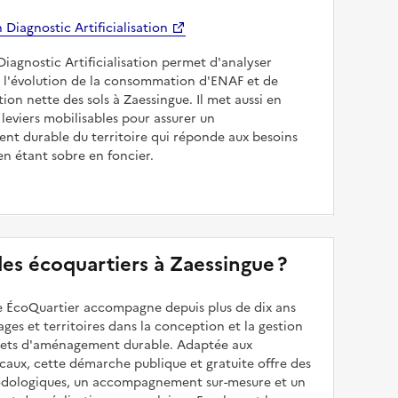
Diagnostic Artificialisation
Diagnostic Artificialisation permet d'analyser
 l'évolution de la consommation d'ENAF et de
sation nette des sols à Zaessingue. Il met aussi en
 leviers mobilisables pour assurer un
nt durable du territoire qui réponde aux besoins
en étant sobre en foncier.
 des écoquartiers à Zaessingue ?
 ÉcoQuartier accompagne depuis plus de dix ans
illages et territoires dans la conception et la gestion
ojets d'aménagement durable. Adaptée aux
caux, cette démarche publique et gratuite offre des
odologiques, un accompagnement sur-mesure et un