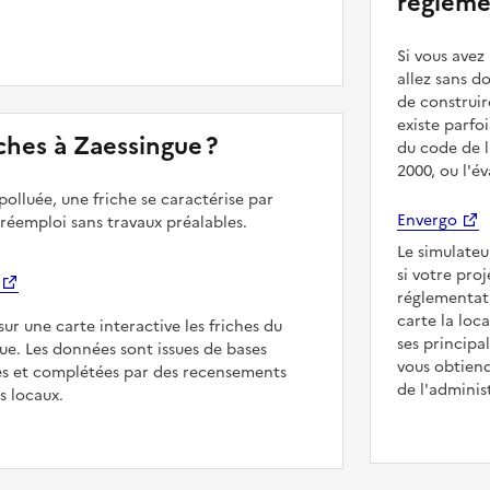
régleme
Si vous ave
allez sans d
de construir
existe parfo
riches à Zaessingue ?
du code de l
2000, ou l'é
polluée, une friche se caractérise par
Envergo
 réemploi sans travaux préalables.
Le simulateu
si votre pro
réglementat
carte la loc
sur une carte interactive les friches du
ses principa
gue. Les données sont issues de bases
vous obtiend
es et complétées par des recensements
de l'adminis
rs locaux.