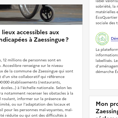
label valori
sobriété, la 
matérielles 
ÉcoQuartier 
sociale des t
 lieux accessibles aux
dicapées à Zaessingue ?
Dém
La platefor
informations
, 12 millions de personnes sont en
labellisés. L
. Acceslibre renseigne sur le niveau
d'aménageme
ieux de la commune de Zaessingue qui sont
démarche Éco
it d'un site collaboratif qui référence
00 000 établissements (restaurants,
coles…) à l'échelle nationale. Selon les
rra notamment recenser les obstacles à la
l roulant, informer sur la présence de
Mon pro
mité, ou sur l'adaptation des locaux et
Zaessing
il pour les personnes mal-voyantes, mal-
é réduite ou qui ont des difficultés à