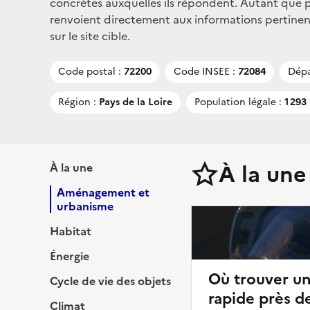
concrètes auxquelles ils répondent. Autant que po
renvoient directement aux informations pertine
sur le site cible.
Code postal :
72200
Code INSEE :
72084
Dépa
Région :
Pays de la Loire
Population légale :
1 293
À la une
À la une
Aménagement et
urbanisme
Habitat
Énergie
Où trouver u
Cycle de vie des objets
rapide près d
Climat