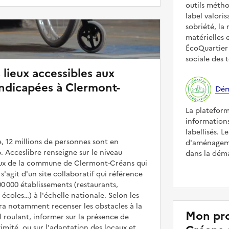
outils méth
label valori
sobriété, la 
matérielles 
ÉcoQuartier 
sociale des t
 lieux accessibles aux
ndicapées à Clermont-
Dém
La platefor
informations
labellisés. L
, 12 millions de personnes sont en
d'aménageme
. Acceslibre renseigne sur le niveau
dans la déma
lieux de la commune de Clermont-Créans qui
 s'agit d'un site collaboratif qui référence
00 000 établissements (restaurants,
coles…) à l'échelle nationale. Selon les
rra notamment recenser les obstacles à la
Mon pro
l roulant, informer sur la présence de
mité, ou sur l'adaptation des locaux et