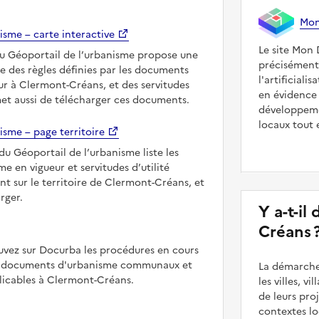
Mon 
isme – carte interactive
Le site Mon 
du Géoportail de l’urbanisme propose une
précisément
le des règles définies par les documents
l'artificiali
r à Clermont-Créans, et des servitudes
en évidence 
met aussi de télécharger ces documents.
développeme
locaux tout 
isme – page territoire
du Géoportail de l’urbanisme liste les
 en vigueur et servitudes d’utilité
nt sur le territoire de Clermont-Créans, et
rger.
Y a-t-il
Créans 
uvez sur Docurba les procédures en cours
es documents d'urbanisme communaux et
La démarche
icables à Clermont-Créans.
les villes, v
de leurs pr
contextes lo