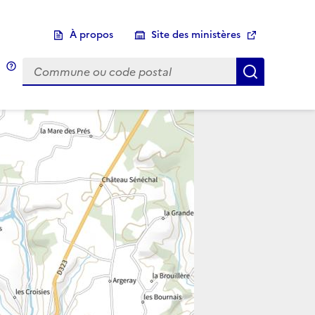
À propos
Site des ministères
Choix d'une commune
Infobulle
Afficher 