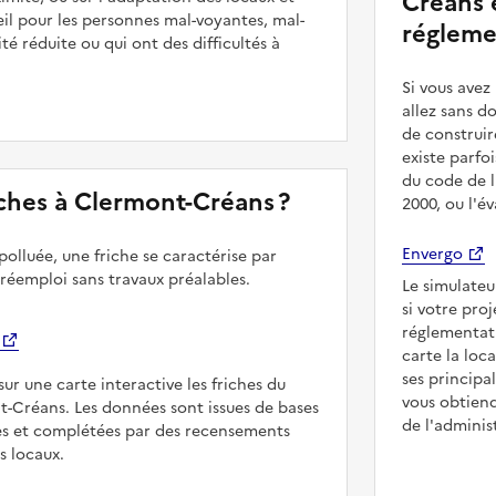
Créans e
il pour les personnes mal-voyantes, mal-
régleme
é réduite ou qui ont des difficultés à
Si vous ave
allez sans d
de construir
existe parfo
du code de l
riches à Clermont-Créans ?
2000, ou l'é
Envergo
polluée, une friche se caractérise par
 réemploi sans travaux préalables.
Le simulateu
si votre pro
réglementat
carte la loc
ses principa
sur une carte interactive les friches du
vous obtiend
t-Créans. Les données sont issues de bases
de l'adminis
es et complétées par des recensements
rs locaux.