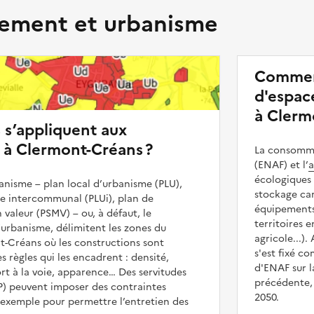
ment et urbanisme
Commen
d'espace
à Clerm
s s’appliquent aux
 à Clermont-Créans ?
La consommat
(ENAF) et l’
a
écologiques 
nisme – plan local d’urbanisme (PLU),
stockage car
me intercommunal (PLUi), plan de
équipements 
 valeur (PSMV) – ou, à défaut, le
territoires 
urbanisme, délimitent les zones du
agricole...).
t-Créans où les constructions sont
s'est fixé c
es règles qui les encadrent : densité,
d'ENAF sur l
t à la voie, apparence… Des servitudes
précédente, 
UP) peuvent imposer des contraintes
2050.
 exemple pour permettre l’entretien des