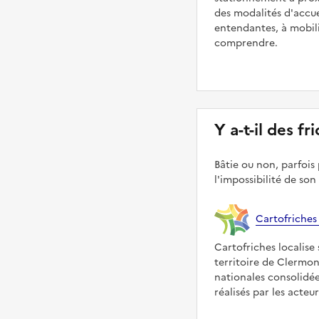
des modalités d'accue
entendantes, à mobilit
comprendre.
Y a-t-il des f
Bâtie ou non, parfois 
l'impossibilité de son
Cartofriches
Cartofriches localise 
territoire de Clermon
nationales consolidé
réalisés par les acteu