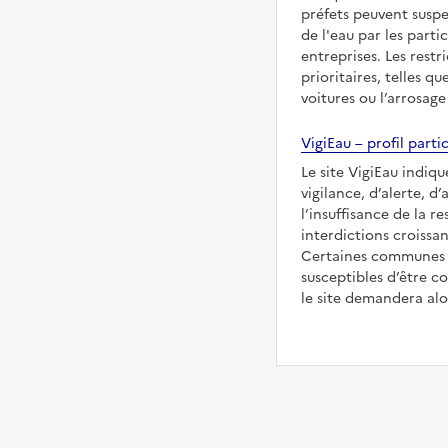
préfets peuvent suspe
de l'eau par les partic
entreprises. Les restr
prioritaires, telles qu
voitures ou l’arrosage
VigiEau – profil partic
Le site VigiEau indiq
vigilance, d’alerte, d
l’insuffisance de la re
interdictions croissan
Certaines communes s
susceptibles d’être co
le site demandera alor