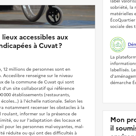
label valori
sobriété, la 
matérielles 
ÉcoQuartier 
sociale des t
 lieux accessibles aux
ndicapées à Cuvat ?
Dém
La platefor
informations
, 12 millions de personnes sont en
labellisés. L
. Acceslibre renseigne sur le niveau
d'aménageme
ieux de la commune de Cuvat qui sont
démarche Éco
it d'un site collaboratif qui référence
00 000 établissements (restaurants,
coles…) à l'échelle nationale. Selon les
rra notamment recenser les obstacles à la
l roulant, informer sur la présence de
Mon pro
mité, ou sur l'adaptation des locaux et
il soum
il pour les personnes mal-voyantes, mal-
é réduite ou qui ont des difficultés à