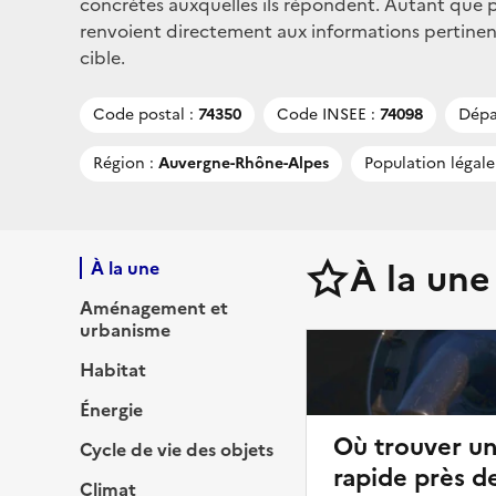
concrètes auxquelles ils répondent. Autant que po
renvoient directement aux informations pertinent
cible.
Code postal :
74350
Code INSEE :
74098
Dépa
Région :
Auvergne-Rhône-Alpes
Population légale
À la une
À la une
Aménagement et
urbanisme
Habitat
Énergie
Où trouver u
Cycle de vie des objets
rapide près d
Climat