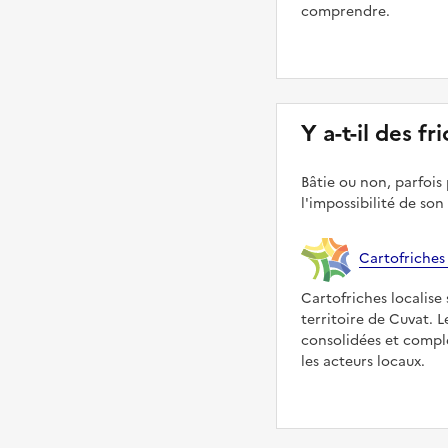
comprendre.
Y a-t-il des fr
Bâtie ou non, parfois 
l'impossibilité de son
Cartofriches
Cartofriches localise 
territoire de Cuvat. 
consolidées et compl
les acteurs locaux.