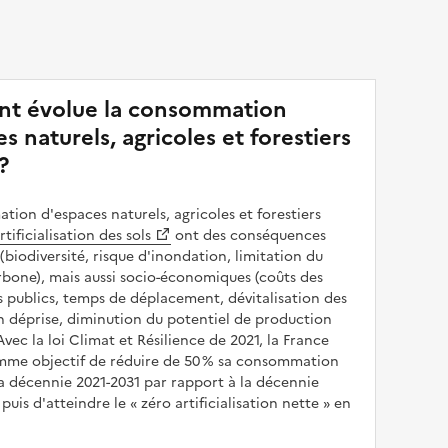
t évolue la consommation
s naturels, agricoles et forestiers
?
ion d'espaces naturels, agricoles et forestiers
rtificialisation des sols
ont des conséquences
(biodiversité, risque d'inondation, limitation du
bone), mais aussi socio-économiques (coûts des
publics, temps de déplacement, dévitalisation des
en déprise, diminution du potentiel de production
 Avec la loi Climat et Résilience de 2021, la France
omme objectif de réduire de 50 % sa consommation
a décennie 2021-2031 par rapport à la décennie
puis d'atteindre le
zéro artificialisation nette
en