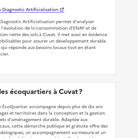
Diagnostic Artificialisation
Diagnostic Artificialisation permet d'analyser
 l'évolution de la consommation d'ENAF et de
sation nette des sols à Cuvat. Il met aussi en évidence
mobilisables pour assurer un développement durable
e qui réponde aux besoins locaux tout en étant
cier.
 des écoquartiers à Cuvat ?
 ÉcoQuartier accompagne depuis plus de dix ans
illages et territoires dans la conception et la gestion
ojets d'aménagement durable. Adaptée aux
caux, cette démarche publique et gratuite offre des
odologiques, un accompagnement sur-mesure et un