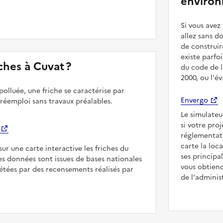
environ
Si vous ave
allez sans d
de construir
existe parfo
iches à Cuvat ?
du code de l
2000, ou l'é
polluée, une friche se caractérise par
Envergo
 réemploi sans travaux préalables.
Le simulateu
si votre pro
réglementat
carte la loc
sur une carte interactive les friches du
ses principa
Les données sont issues de bases nationales
vous obtiend
étées par des recensements réalisés par
de l'adminis