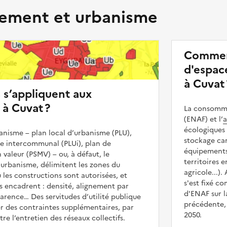
ment et urbanisme
Commen
d'espace
à Cuvat 
s s’appliquent aux
 à Cuvat ?
La consommat
(ENAF) et l’
a
écologiques 
nisme – plan local d’urbanisme (PLU),
stockage car
me intercommunal (PLUi), plan de
équipements 
 valeur (PSMV) – ou, à défaut, le
territoires 
urbanisme, délimitent les zones du
agricole...).
 les constructions sont autorisées, et
s'est fixé c
les encadrent : densité, alignement par
d'ENAF sur l
parence… Des servitudes d’utilité publique
précédente, 
r des contraintes supplémentaires, par
2050.
e l’entretien des réseaux collectifs.