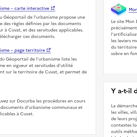
isme – carte interactive
Mon 
du Géoportail de l’urbanisme propose une
Le site Mon 
le des règles définies par les documents
précisément
r à Cuvat, et des servitudes applicables.
l'artificiali
télécharger ces documents.
les leviers 
du territoir
isme – page territoire
sobre en fon
du Géoportail de l’urbanisme liste les
 en vigueur et servitudes d’utilité
nt sur le territoire de Cuvat, et permet de
Y a-t-il
uvez sur Docurba les procédures en cours
La démarche
es documents d'urbanisme communaux et
les villes, v
cables à Cuvat.
de leurs pr
contextes lo
outils méth