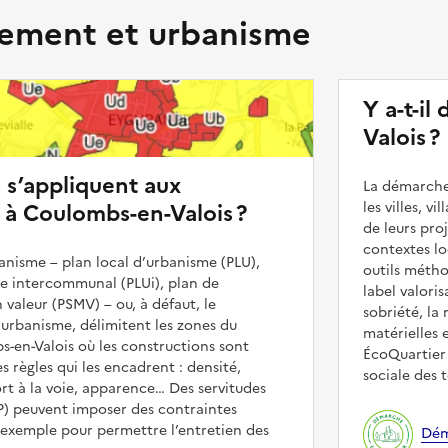
ment et urbanisme
Y a-t-il
Valois ?
s s’appliquent aux
La démarche
 à Coulombs-en-Valois ?
les villes, v
de leurs pr
contextes lo
nisme – plan local d’urbanisme (PLU),
outils méth
me intercommunal (PLUi), plan de
label valori
 valeur (PSMV) – ou, à défaut, le
sobriété, la 
urbanisme, délimitent les zones du
matérielles 
s-en-Valois où les constructions sont
ÉcoQuartier 
es règles qui les encadrent : densité,
sociale des t
t à la voie, apparence… Des servitudes
UP) peuvent imposer des contraintes
 exemple pour permettre l’entretien des
Dém