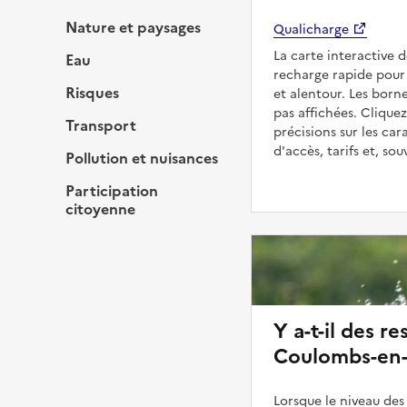
Nature et paysages
Qualicharge
La carte interactive 
Eau
recharge rapide pour 
Risques
et alentour. Les born
pas affichées. Cliquez
Transport
précisions sur les car
d'accès, tarifs et, so
Pollution et nuisances
Participation
citoyenne
Y a-t-il des re
Coulombs-en-V
Lorsque le niveau des