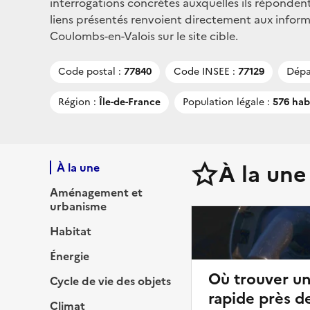
interrogations concrètes auxquelles ils répondent
liens présentés renvoient directement aux infor
Coulombs-en-Valois sur le site cible.
Code postal :
77840
Code INSEE :
77129
Dépa
Région :
Île-de-France
Population légale :
576 hab
À la une
À la une
Aménagement et
urbanisme
Habitat
Énergie
Où trouver u
Cycle de vie des objets
rapide près d
Climat