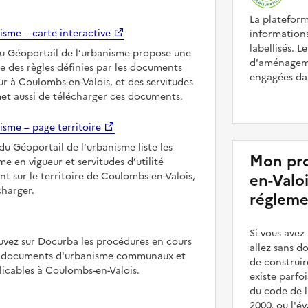
La platefor
isme – carte interactive
informations
labellisés. L
du Géoportail de l’urbanisme propose une
d'aménageme
le des règles définies par les documents
engagées dan
r à Coulombs-en-Valois, et des servitudes
met aussi de télécharger ces documents.
isme – page territoire
du Géoportail de l’urbanisme liste les
Mon pro
 en vigueur et servitudes d’utilité
nt sur le territoire de Coulombs-en-Valois,
en-Valoi
charger.
régleme
Si vous ave
uvez sur Docurba les procédures en cours
allez sans d
es documents d'urbanisme communaux et
de construir
cables à Coulombs-en-Valois.
existe parfo
du code de l
2000, ou l'é