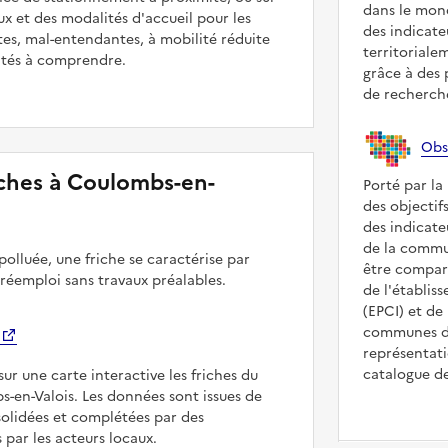
dans le mond
ux et des modalités d'accueil pour les
des indicate
es, mal-entendantes, à mobilité réduite
territorialem
ultés à comprendre.
grâce à des
de recherche
Obs
riches à Coulombs-en-
Porté par la
des objecti
des indicate
de la commu
polluée, une friche se caractérise par
être compar
 réemploi sans travaux préalables.
de l'établi
(EPCI) et de 
communes de
représentati
catalogue d
sur une carte interactive les friches du
s-en-Valois. Les données sont issues de
solidées et complétées par des
 par les acteurs locaux.