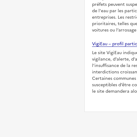
préfets peuvent suspe
de l'eau par les partic
entreprises. Les restr
prioritaires, telles qu
voitures ou l’arrosage
VigiEau – profil partic
Le site VigiEau indiq
vigilance, d’alerte, d
l’insuffisance de la re
interdictions croissan
Certaines communes s
susceptibles d’être co
le site demandera alor