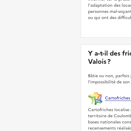
l'adaptation des loca
personnes mal-voyant
ou qui ont des diffic
Y a-t-il des f
Valois ?
Bâtie ou non, parfois 
l'impossibilité de son
Cartofriches
Cartofriches localise 
territoire de Coulomb
bases nationales con
recensements réalisés