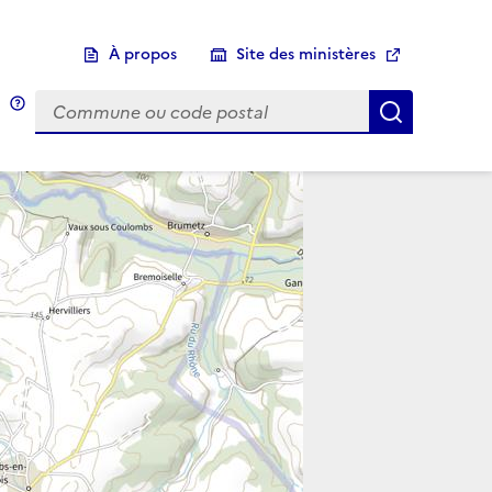
À propos
Site des ministères
Choix d'une commune
Infobulle
Afficher 