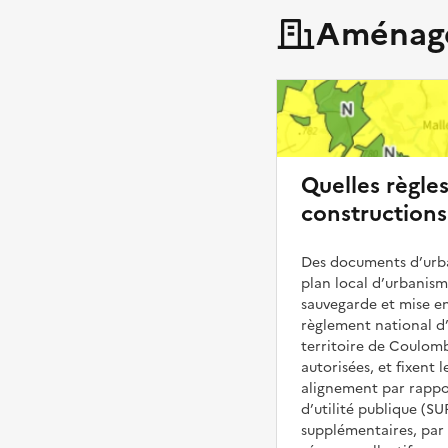
Aménage
Quelles règle
constructions
Des documents d’urba
plan local d’urbanis
sauvegarde et mise en
règlement national d’
territoire de Coulomb
autorisées, et fixent l
alignement par rappor
d’utilité publique (S
supplémentaires, par