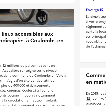
Envergo
Le simulateu
si votre pro
réglementat
carte la loc
 lieux accessibles aux
ses principa
ndicapées à Coulombs-en-
vous obtiend
de l'adminis
, 12 millions de personnes sont en
. Acceslibre renseigne sur le niveau
Comment
ieux de la commune de Coulombs-en-Valois
. Il s'agit d'un site collaboratif qui
en mati
 plus de 400 000 établissements
es, cinémas, écoles…) à l'échelle
En 2015, les
contributions, il pourra notamment
, qui fix
 à la circulation en fauteuil roulant,
éradiquer l
nce de stationnement à proximité, ou sur