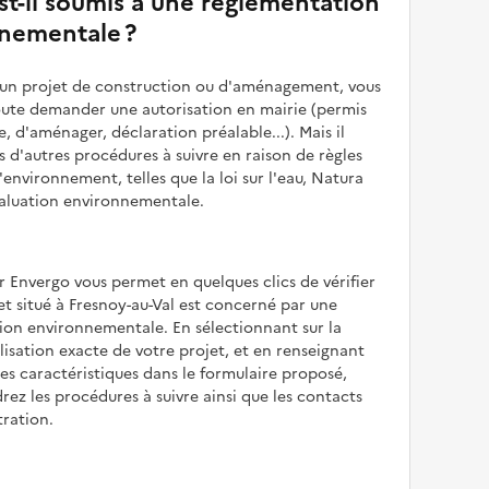
st-il soumis à une réglementation
nementale ?
z un projet de construction ou d'aménagement, vous
oute demander une autorisation en mairie (permis
e, d'aménager, déclaration préalable...). Mais il
is d'autres procédures à suivre en raison de règles
'environnement, telles que la loi sur l'eau, Natura
valuation environnementale.
r Envergo vous permet en quelques clics de vérifier
jet situé à Fresnoy-au-Val est concerné par une
ion environnementale. En sélectionnant sur la
alisation exacte de votre projet, et en renseignant
les caractéristiques dans le formulaire proposé,
rez les procédures à suivre ainsi que les contacts
tration.