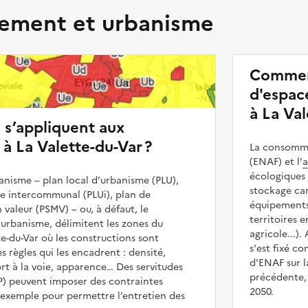
ment et urbanisme
Commen
d'espace
à La Val
s s’appliquent aux
 à La Valette-du-Var ?
La consommat
(ENAF) et l’
a
écologiques 
nisme – plan local d’urbanisme (PLU),
stockage car
me intercommunal (PLUi), plan de
équipements 
 valeur (PSMV) – ou, à défaut, le
territoires 
urbanisme, délimitent les zones du
agricole...).
te-du-Var où les constructions sont
s'est fixé c
es règles qui les encadrent : densité,
d'ENAF sur l
t à la voie, apparence… Des servitudes
précédente, 
UP) peuvent imposer des contraintes
2050.
 exemple pour permettre l’entretien des