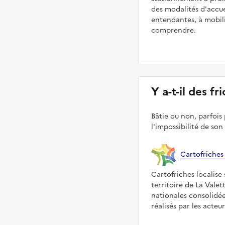
des modalités d'accue
entendantes, à mobilit
comprendre.
Y a-t-il des f
Bâtie ou non, parfois 
l'impossibilité de son
Cartofriches
Cartofriches localise 
territoire de La Valet
nationales consolidé
réalisés par les acteu