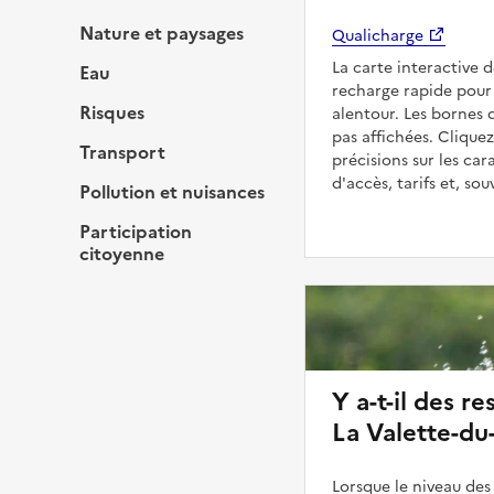
Nature et paysages
Qualicharge
La carte interactive 
Eau
recharge rapide pour 
Risques
alentour. Les bornes 
pas affichées. Cliquez
Transport
précisions sur les car
d'accès, tarifs et, so
Pollution et nuisances
Participation
citoyenne
Y a-t-il des re
La Valette-du-
Lorsque le niveau des