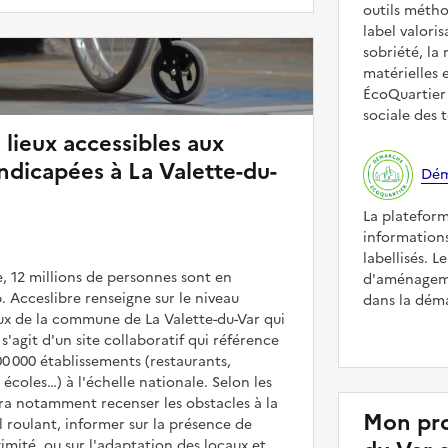
outils méth
label valori
sobriété, la 
matérielles 
ÉcoQuartier 
sociale des t
 lieux accessibles aux
dicapées à La Valette-du-
Dém
La platefor
informations
labellisés. L
, 12 millions de personnes sont en
d'aménageme
. Acceslibre renseigne sur le niveau
dans la déma
ieux de la commune de La Valette-du-Var qui
 s'agit d'un site collaboratif qui référence
00 000 établissements (restaurants,
coles…) à l'échelle nationale. Selon les
rra notamment recenser les obstacles à la
Mon pro
l roulant, informer sur la présence de
mité, ou sur l'adaptation des locaux et