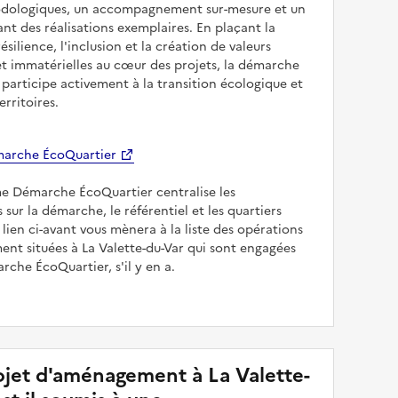
odologiques, un accompagnement sur-mesure et un
sant des réalisations exemplaires. En plaçant la
résilience, l'inclusion et la création de valeurs
et immatérielles au cœur des projets, la démarche
participe activement à la transition écologique et
erritoires.
arche ÉcoQuartier
me Démarche ÉcoQuartier centralise les
 sur la démarche, le référentiel et les quartiers
e lien ci-avant vous mènera à la liste des opérations
nt situées à La Valette-du-Var qui sont engagées
rche ÉcoQuartier, s'il y en a.
jet d'aménagement à La Valette-