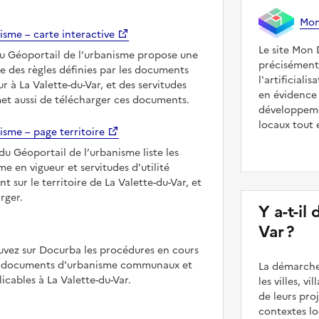
Mon 
isme – carte interactive
Le site Mon 
du Géoportail de l’urbanisme propose une
précisément
le des règles définies par les documents
l'artificiali
r à La Valette-du-Var, et des servitudes
en évidence 
met aussi de télécharger ces documents.
développeme
locaux tout 
isme – page territoire
du Géoportail de l’urbanisme liste les
 en vigueur et servitudes d’utilité
t sur le territoire de La Valette-du-Var, et
rger.
Y a-t-il
Var ?
uvez sur Docurba les procédures en cours
es documents d'urbanisme communaux et
La démarche
cables à La Valette-du-Var.
les villes, v
de leurs pr
contextes lo