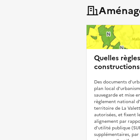
Aménage
Quelles règle
constructions
Des documents d’urba
plan local d’urbanis
sauvegarde et mise en
règlement national d’
territoire de La Valet
autorisées, et fixent l
alignement par rappor
d’utilité publique (S
supplémentaires, par