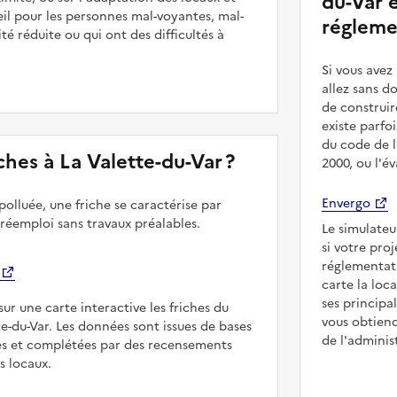
du-Var e
il pour les personnes mal-voyantes, mal-
régleme
é réduite ou qui ont des difficultés à
Si vous ave
allez sans d
de construir
existe parfo
du code de l
riches à La Valette-du-Var ?
2000, ou l'é
Envergo
polluée, une friche se caractérise par
 réemploi sans travaux préalables.
Le simulateu
si votre pro
réglementat
carte la loc
ses principa
sur une carte interactive les friches du
vous obtiend
te-du-Var. Les données sont issues de bases
de l'adminis
es et complétées par des recensements
rs locaux.