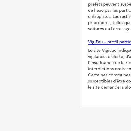
préfets peuvent suspe
de l'eau par les partic
entreprises. Les restr
prioritaires, telles qu
voitures ou l’arrosage
VigiEau – profil partic
Le site VigiEau indiqu
vigilance, d’alerte, d
l’insuffisance de la re
interdictions croissan
Certaines communes s
susceptibles d’être co
le site demandera alor