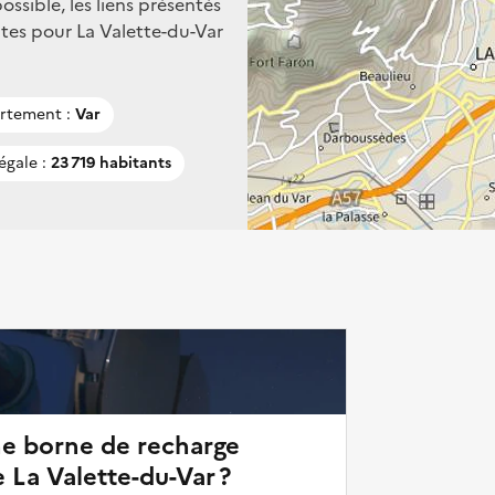
ssible, les liens présentés
tes pour La Valette-du-Var
rtement :
Var
égale :
23 719 habitants
ne borne de recharge
 La Valette-du-Var ?