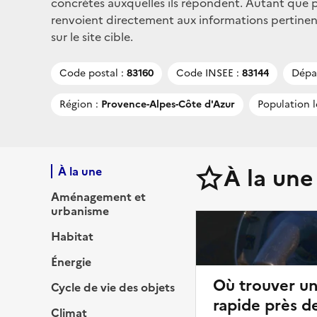
concrètes auxquelles ils répondent. Autant que po
renvoient directement aux informations pertinen
sur le site cible.
Code postal :
83160
Code INSEE :
83144
Dépa
Région :
Provence-Alpes-Côte d'Azur
Population l
À la une
À la une
Aménagement et
urbanisme
Habitat
Énergie
Où trouver u
Cycle de vie des objets
rapide près de
Climat