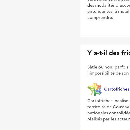
des modalités d'accue
entendantes, à mobilit
comprendre.
Y a-t-il des f
Bâtie ou non, parfois 
l'impossibilité de son
Cartofriches
Cartofriches localise 
territoire de Coussay-
nationales consolidé
réalisés par les acteu