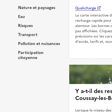
Nature et paysages
Qualicharge
La carte interactive 
Eau
recharge rapide pour 
Risques
alentour. Les bornes 
pas affichées. Cliquez
Transport
précisions sur les car
d'accès, tarifs et, so
Pollution et nuisances
Participation
citoyenne
Y a-t-il des re
Coussay-les-Bo
Lorsque le niveau des