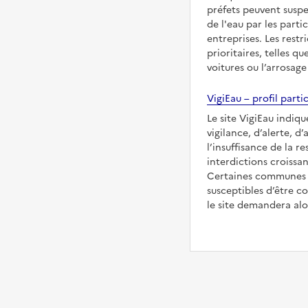
préfets peuvent suspe
de l'eau par les partic
entreprises. Les restr
prioritaires, telles qu
voitures ou l’arrosage
VigiEau – profil partic
Le site VigiEau indiqu
vigilance, d’alerte, d
l’insuffisance de la re
interdictions croissan
Certaines communes s
susceptibles d’être co
le site demandera alor