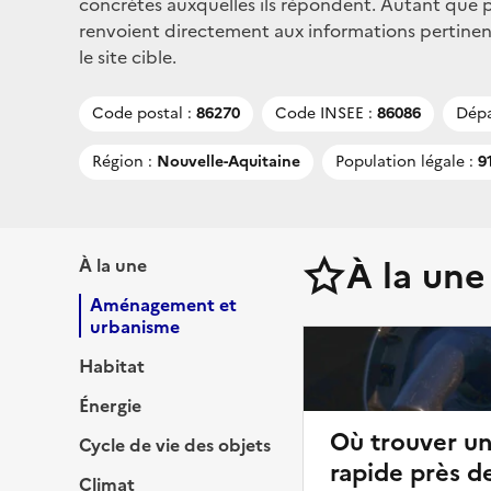
concrètes auxquelles ils répondent. Autant que po
renvoient directement aux informations pertinen
le site cible.
Code postal :
86270
Code INSEE :
86086
Dépa
Région :
Nouvelle-Aquitaine
Population légale :
91
À la une
À la une
Aménagement et
urbanisme
Habitat
Énergie
Où trouver u
Cycle de vie des objets
rapide près de
Climat