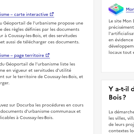
Mon 
isme – carte interactive
Le site Mon 
du Géoportail de l’urbanisme propose une
précisément
le des règles définies par les documents
l'artificiali
r à Coussay-les-Bois, et des servitudes
en évidence 
met aussi de télécharger ces documents.
développeme
locaux tout 
isme – page territoire
du Géoportail de l’urbanisme liste les
 en vigueur et servitudes d’utilité
t sur le territoire de Coussay-les-Bois, et
rger.
Y a-t-il
Bois ?
uvez sur Docurba les procédures en cours
es documents d'urbanisme communaux et
La démarche
cables à Coussay-les-Bois.
les villes, v
de leurs pr
contextes lo