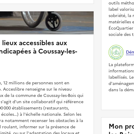
outils méth
label valori
sobriété, la 
matérielles 
ÉcoQuartier 
sociale des t
 lieux accessibles aux
dicapées à Coussay-les-
Dém
La platefor
informations
labellisés. L
, 12 millions de personnes sont en
d'aménageme
. Acceslibre renseigne sur le niveau
dans la déma
ieux de la commune de Coussay-les-Bois qui
 s'agit d'un site collaboratif qui référence
00 000 établissements (restaurants,
coles…) à l'échelle nationale. Selon les
rra notamment recenser les obstacles à la
Mon pro
l roulant, informer sur la présence de
mité, ou sur l'adaptation des locaux et