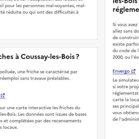
les-Bois
il pour les personnes mal-voyantes, mal-
régleme
é réduite ou qui ont des difficultés à
Si vous ave
allez sans d
de construir
existe parfo
du code de l
riches à Coussay-les-Bois ?
2000, ou l'é
Envergo
polluée, une friche se caractérise par
 réemploi sans travaux préalables.
Le simulateu
si votre pro
réglementat
carte la loc
ses principa
sur une carte interactive les friches du
vous obtiend
les-Bois. Les données sont issues de bases
de l'adminis
es et complétées par des recensements
rs locaux.