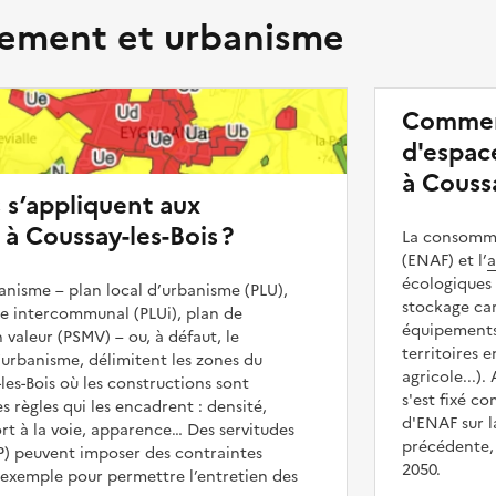
ment et urbanisme
Commen
d'espace
à Coussa
s s’appliquent aux
 à Coussay-les-Bois ?
La consommat
(ENAF) et l’
a
écologiques 
nisme – plan local d’urbanisme (PLU),
stockage car
me intercommunal (PLUi), plan de
équipements 
 valeur (PSMV) – ou, à défaut, le
territoires 
urbanisme, délimitent les zones du
agricole...).
les-Bois où les constructions sont
s'est fixé c
es règles qui les encadrent : densité,
d'ENAF sur l
t à la voie, apparence… Des servitudes
précédente, 
UP) peuvent imposer des contraintes
2050.
 exemple pour permettre l’entretien des