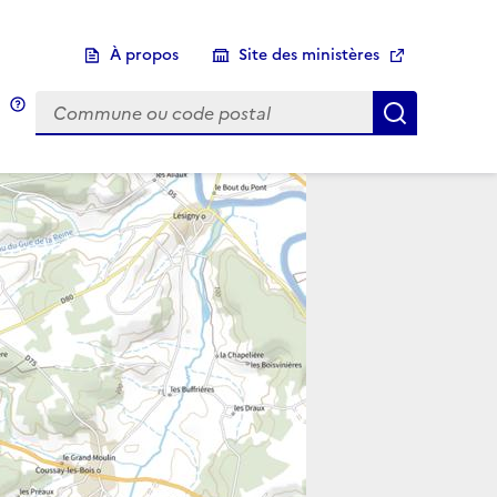
À propos
Site des ministères
Choix d'une commune
Infobulle
Afficher 