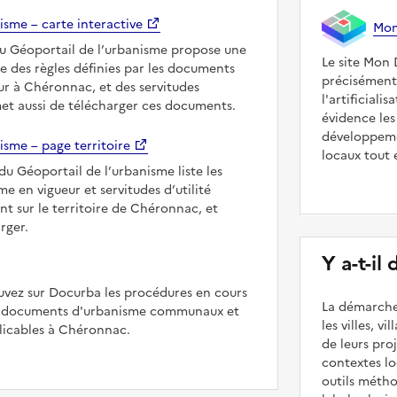
isme – carte interactive
Mon 
du Géoportail de l’urbanisme propose une
Le site Mon 
le des règles définies par les documents
précisément
ur à Chéronnac, et des servitudes
l'artificiali
met aussi de télécharger ces documents.
évidence les
développeme
isme – page territoire
locaux tout 
du Géoportail de l’urbanisme liste les
 en vigueur et servitudes d’utilité
nt sur le territoire de Chéronnac, et
rger.
Y a-t-il
uvez sur Docurba les procédures en cours
La démarche
es documents d'urbanisme communaux et
les villes, v
icables à Chéronnac.
de leurs pr
contextes lo
outils méth