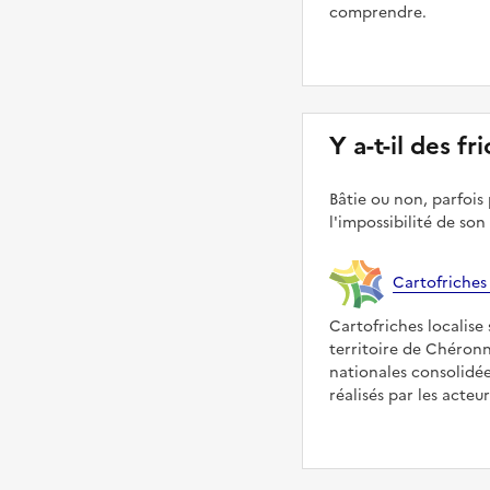
comprendre.
Y a-t-il des f
Bâtie ou non, parfois 
l'impossibilité de son
Cartofriches
Cartofriches localise 
territoire de Chéronn
nationales consolidé
réalisés par les acteu