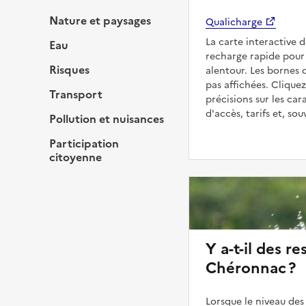
Nature et paysages
Qualicharge
La carte interactive 
Eau
recharge rapide pour
Risques
alentour. Les bornes 
pas affichées. Cliquez
Transport
précisions sur les car
d'accès, tarifs et, so
Pollution et nuisances
Participation
citoyenne
Y a-t-il des re
Chéronnac ?
Lorsque le niveau des