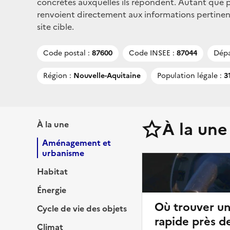
concrètes auxquelles ils répondent. Autant que po
renvoient directement aux informations pertinen
site cible.
Code postal :
87600
Code INSEE :
87044
Dépa
Région :
Nouvelle-Aquitaine
Population légale :
31
À la une
À la une
Aménagement et
urbanisme
Habitat
Énergie
Où trouver u
Cycle de vie des objets
rapide près d
Climat