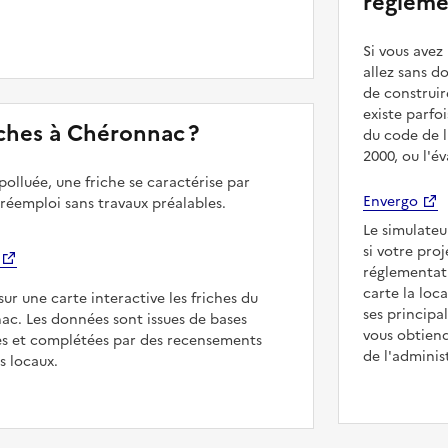
régleme
Si vous ave
allez sans d
de construir
existe parfo
riches à Chéronnac ?
du code de l
2000, ou l'é
polluée, une friche se caractérise par
Envergo
 réemploi sans travaux préalables.
Le simulateu
si votre pro
réglementat
carte la loc
sur une carte interactive les friches du
ses principa
ac. Les données sont issues de bases
vous obtiend
es et complétées par des recensements
de l'adminis
rs locaux.