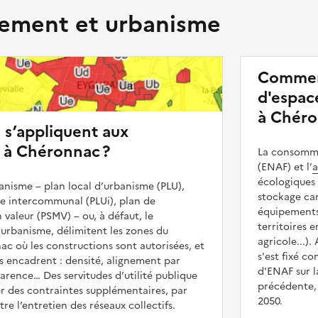
ment et urbanisme
Commen
d'espace
à Chéro
s s’appliquent aux
 à Chéronnac ?
La consommat
(ENAF) et l’
a
écologiques 
nisme – plan local d’urbanisme (PLU),
stockage car
me intercommunal (PLUi), plan de
équipements 
 valeur (PSMV) – ou, à défaut, le
territoires 
urbanisme, délimitent les zones du
agricole...).
ac où les constructions sont autorisées, et
s'est fixé c
les encadrent : densité, alignement par
d'ENAF sur l
parence… Des servitudes d’utilité publique
précédente, 
r des contraintes supplémentaires, par
2050.
e l’entretien des réseaux collectifs.