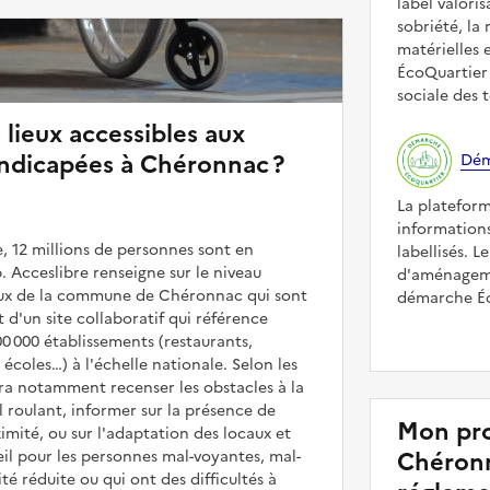
label valori
sobriété, la 
matérielles 
ÉcoQuartier 
sociale des t
 lieux accessibles aux
ndicapées à Chéronnac ?
Dém
La platefor
informations
, 12 millions de personnes sont en
labellisés. L
. Acceslibre renseigne sur le niveau
d'aménageme
lieux de la commune de Chéronnac qui sont
démarche Éco
it d'un site collaboratif qui référence
00 000 établissements (restaurants,
coles…) à l'échelle nationale. Selon les
rra notamment recenser les obstacles à la
l roulant, informer sur la présence de
Mon pro
mité, ou sur l'adaptation des locaux et
Chéronn
il pour les personnes mal-voyantes, mal-
é réduite ou qui ont des difficultés à