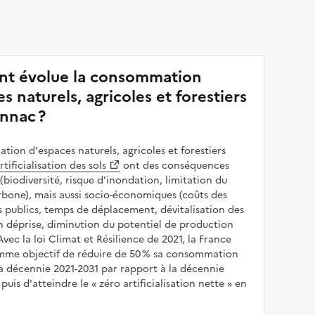
t évolue la consommation
s naturels, agricoles et forestiers
nnac ?
ion d'espaces naturels, agricoles et forestiers
rtificialisation des sols
ont des conséquences
(biodiversité, risque d'inondation, limitation du
bone), mais aussi socio-économiques (coûts des
publics, temps de déplacement, dévitalisation des
en déprise, diminution du potentiel de production
 Avec la loi Climat et Résilience de 2021, la France
omme objectif de réduire de 50 % sa consommation
a décennie 2021-2031 par rapport à la décennie
puis d'atteindre le
zéro artificialisation nette
en