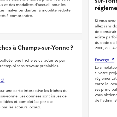
sur-Yonn
ux et des modalités d'accueil pour les
régleme
es, mal-entendantes, à mobilité réduite
ultés à comprendre.
Si vous ave
allez sans d
de construir
existe parfo
du code de l
riches à Champs-sur-Yonne ?
2000, ou l'é
Envergo
polluée, une friche se caractérise par
 réemploi sans travaux préalables.
Le simulateu
si votre pro
réglementat
carte la loc
ses principa
sur une carte interactive les friches du
vous obtiend
sur-Yonne. Les données sont issues de
de l'adminis
solidées et complétées par des
 par les acteurs locaux.