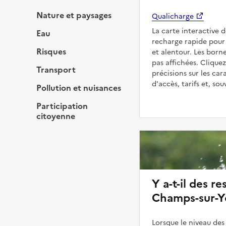
Nature et paysages
Qualicharge
La carte interactive 
Eau
recharge rapide pour
Risques
et alentour. Les born
pas affichées. Cliquez
Transport
précisions sur les car
d'accès, tarifs et, so
Pollution et nuisances
Participation
citoyenne
Y a-t-il des re
Champs-sur-Y
Lorsque le niveau des