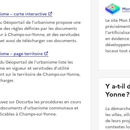
Mon 
isme – carte interactive
Le site Mon 
du Géoportail de l’urbanisme propose une
précisément
le des règles définies par les documents
l'artificiali
ur à Champs-sur-Yonne, et des servitudes
en évidence 
met aussi de télécharger ces documents.
développeme
locaux tout 
isme – page territoire
du Géoportail de l’urbanisme liste les
 en vigueur et servitudes d’utilité
nt sur le territoire de Champs-sur-Yonne,
charger.
Y a-t-il
Yonne ?
uvez sur Docurba les procédures en cours
es documents d'urbanisme communaux et
La démarche
icables à Champs-sur-Yonne.
les villes, v
de leurs pr
contextes lo