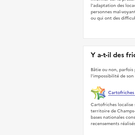
l'adaptation des loca
personnes mal-voyant
ou qui ont des diffic
Y a-t-il des f
Bâtie ou non, parfois 
l'impossibilité de son
Cartofriches
Cartofriches localise 
territoire de Champs-
bases nationales con
recensements réalisés