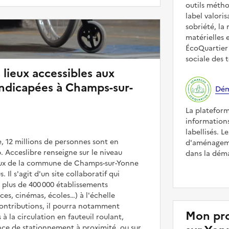
outils méth
label valori
sobriété, la 
matérielles 
ÉcoQuartier 
sociale des t
 lieux accessibles aux
ndicapées à Champs-sur-
Dém
La platefor
informations
labellisés. L
, 12 millions de personnes sont en
d'aménageme
. Acceslibre renseigne sur le niveau
dans la déma
lieux de la commune de Champs-sur-Yonne
. Il s'agit d'un site collaboratif qui
 plus de 400 000 établissements
es, cinémas, écoles…) à l'échelle
contributions, il pourra notamment
Mon pro
 à la circulation en fauteuil roulant,
nce de stationnement à proximité, ou sur