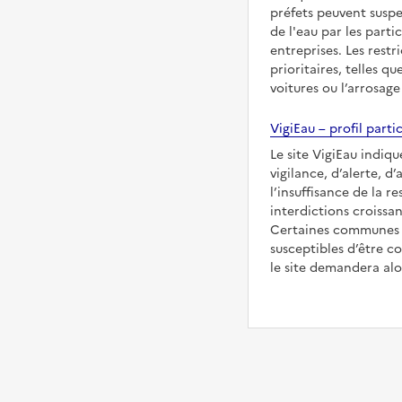
préfets peuvent suspe
de l'eau par les partic
entreprises. Les restr
prioritaires, telles qu
voitures ou l’arrosage
VigiEau – profil partic
Le site VigiEau indiq
vigilance, d’alerte, d
l’insuffisance de la re
interdictions croissan
Certaines communes s
susceptibles d’être co
le site demandera alor