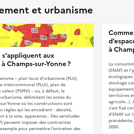
ment et urbanisme
Commen
d'espace
à Champ
s s’appliquent aux
 à Champs-sur-Yonne ?
La consommat
(ENAF) et l’
a
écologiques 
nisme – plan local d’urbanisme (PLU),
stockage car
me intercommunal (PLUi), plan de
équipements 
 valeur (PSMV) – ou, à défaut, le
territoires 
urbanisme, délimitent les zones du
agricole...).
sur-Yonne où les constructions sont
s'est fixé c
es règles qui les encadrent : densité,
d'ENAF sur l
t à la voie, apparence… Des servitudes
précédente, 
UP) peuvent imposer des contraintes
2050.
 exemple pour permettre l’entretien des