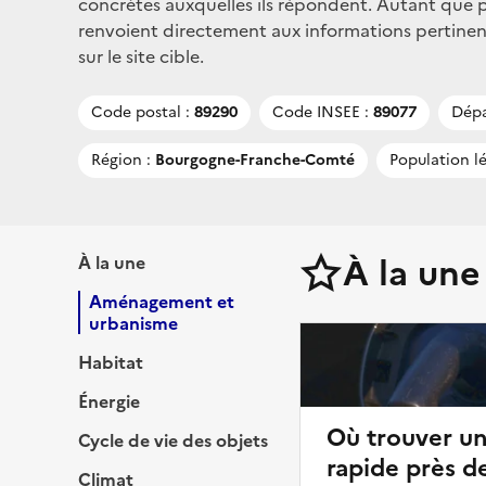
concrètes auxquelles ils répondent. Autant que po
renvoient directement aux informations pertin
sur le site cible.
Code postal :
89290
Code INSEE :
89077
Dépa
Région :
Bourgogne-Franche-Comté
Population lé
À la une
À la une
Aménagement et
urbanisme
Habitat
Énergie
Où trouver u
Cycle de vie des objets
rapide près d
Climat