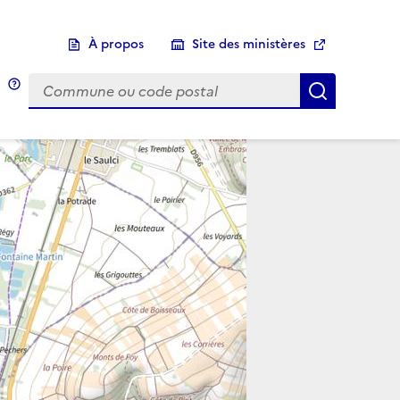
À propos
Site des ministères
Choix d'une commune
Infobulle
Afficher 