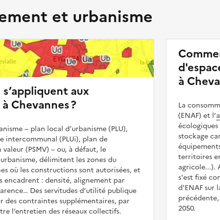
ment et urbanisme
Commen
d'espace
à Cheva
s s’appliquent aux
 à Chevannes ?
La consommat
(ENAF) et l’
a
écologiques 
nisme – plan local d’urbanisme (PLU),
stockage car
me intercommunal (PLUi), plan de
équipements 
 valeur (PSMV) – ou, à défaut, le
territoires 
urbanisme, délimitent les zones du
agricole...).
es où les constructions sont autorisées, et
s'est fixé c
les encadrent : densité, alignement par
d'ENAF sur l
parence… Des servitudes d’utilité publique
précédente, 
r des contraintes supplémentaires, par
2050.
e l’entretien des réseaux collectifs.