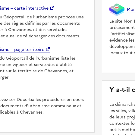
isme – carte interactive
Mon 
du Géoportail de l’urbanisme propose une
Le site Mon 
le des règles définies par les documents
précisément
r à Chevannes, et des servitudes
l'artificiali
met aussi de télécharger ces documents.
évidence les
développeme
isme – page territoire
locaux tout 
du Géoportail de l’urbanisme liste les
 en vigueur et servitudes d’utilité
nt sur le territoire de Chevannes, et
rger.
Y a-t-il
uvez sur Docurba les procédures en cours
La démarche
es documents d'urbanisme communaux et
les villes, v
icables à Chevannes.
de leurs pr
contextes lo
outils méth