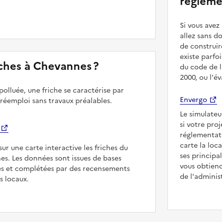
régleme
Si vous ave
allez sans d
de construir
existe parfo
riches à Chevannes ?
du code de l
2000, ou l'é
polluée, une friche se caractérise par
Envergo
 réemploi sans travaux préalables.
Le simulateu
si votre pro
réglementat
carte la loc
sur une carte interactive les friches du
ses principa
es. Les données sont issues de bases
vous obtiend
es et complétées par des recensements
de l'adminis
rs locaux.