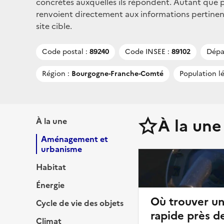
concrètes auxquelles ils répondent. Autant que po
renvoient directement aux informations pertinen
site cible.
Code postal :
89240
Code INSEE :
89102
Dépa
Région :
Bourgogne-Franche-Comté
Population lé
À la une
À la une
Aménagement et
urbanisme
Habitat
Énergie
Où trouver u
Cycle de vie des objets
rapide près d
Climat