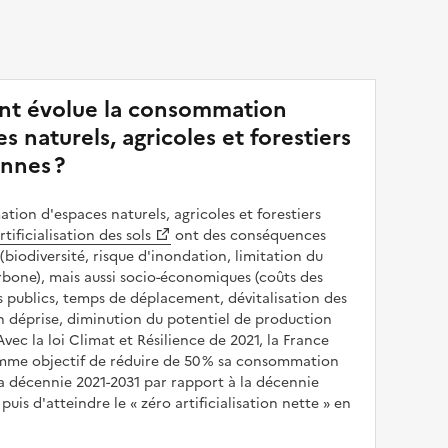
t évolue la consommation
s naturels, agricoles et forestiers
nnes ?
ion d'espaces naturels, agricoles et forestiers
rtificialisation des sols
ont des conséquences
(biodiversité, risque d'inondation, limitation du
bone), mais aussi socio-économiques (coûts des
publics, temps de déplacement, dévitalisation des
en déprise, diminution du potentiel de production
 Avec la loi Climat et Résilience de 2021, la France
omme objectif de réduire de 50 % sa consommation
a décennie 2021-2031 par rapport à la décennie
puis d'atteindre le
zéro artificialisation nette
en