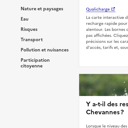
Nature et paysages
Qualicharge
La carte interactive 
Eau
recharge rapide pour
Risques
alentour. Les bornes 
pas affichées. Cliquez
Transport
précisions sur les car
d'accès, tarifs et, so
Pollution et nuisances
Participation
citoyenne
Y a-t-il des re
Chevannes ?
Lorsque le niveau des