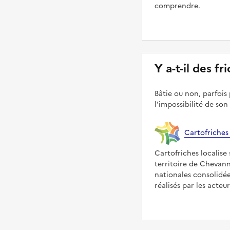
comprendre.
Y a-t-il des f
Bâtie ou non, parfois 
l'impossibilité de son
Cartofriches
Cartofriches localise 
territoire de Chevann
nationales consolidé
réalisés par les acteu