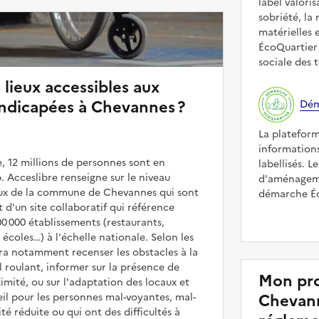
label valori
sobriété, la 
matérielles 
ÉcoQuartier 
sociale des t
 lieux accessibles aux
ndicapées à Chevannes ?
Dém
La platefor
informations
, 12 millions de personnes sont en
labellisés. L
. Acceslibre renseigne sur le niveau
d'aménageme
ieux de la commune de Chevannes qui sont
démarche Éco
it d'un site collaboratif qui référence
00 000 établissements (restaurants,
coles…) à l'échelle nationale. Selon les
rra notamment recenser les obstacles à la
l roulant, informer sur la présence de
Mon pro
mité, ou sur l'adaptation des locaux et
Chevann
il pour les personnes mal-voyantes, mal-
é réduite ou qui ont des difficultés à