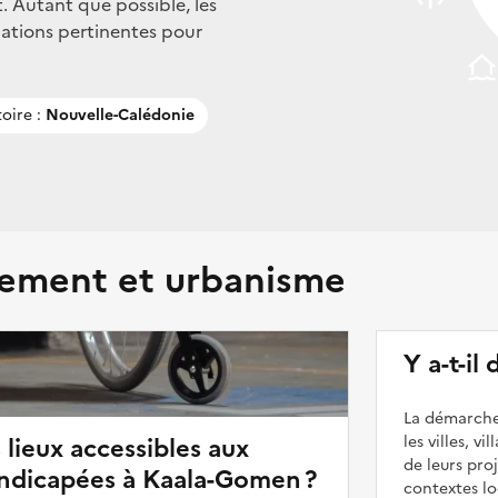
. Autant que possible, les
mations pertinentes pour
toire :
Nouvelle-Calédonie
ment et urbanisme
Y a-t-il
La démarche
 lieux accessibles aux
les villes, v
de leurs pr
ndicapées à Kaala-Gomen ?
contextes lo