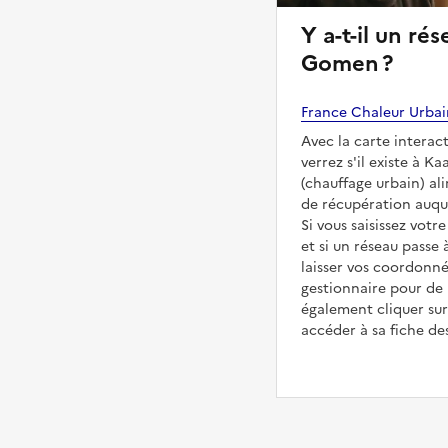
Y a-t-il un réseau de chaleur à Kaala-
Gomen ?
France Chaleur Urba
Avec la carte interac
verrez s'il existe à 
(chauffage urbain) al
de récupération auqu
Si vous saisissez votr
et si un réseau passe 
laisser vos coordonné
gestionnaire pour de
également cliquer sur
accéder à sa fiche des