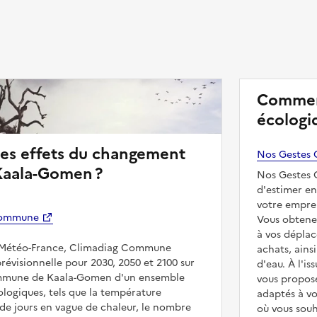
Commen
écologiq
les effets du changement
Nos Gestes 
Kaala-Gomen ?
Nos Gestes C
d'estimer e
votre emprei
Commune
Vous obtenez
à vos déplac
r Météo-France, Climadiag Commune
achats, ain
prévisionnelle pour 2030, 2050 et 2100 sur
d'eau. À l'i
commune de Kaala-Gomen d'un ensemble
vous propose
logiques, tels que la température
adaptés à v
e jours en vague de chaleur, le nombre
où vous souh