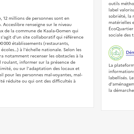
outils méth
label valori
sobriété, la 
, 12 millions de personnes sont en
matérielles 
. Acceslibre renseigne sur le niveau
ÉcoQuartier 
lieux de la commune de Kaala-Gomen qui
sociale des t
 s'agit d'un site collaboratif qui référence
00 000 établissements (restaurants,
coles…) à l'échelle nationale. Selon les
Dém
rra notamment recenser les obstacles à la
l roulant, informer sur la présence de
La platefor
mité, ou sur l'adaptation des locaux et
informations
il pour les personnes mal-voyantes, mal-
labellisés. L
é réduite ou qui ont des difficultés à
d'aménageme
la démarche 