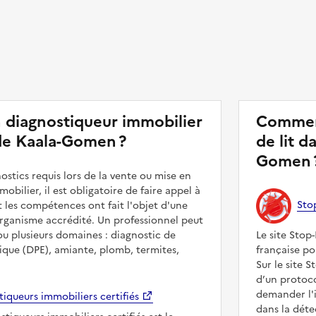
 diagnostiqueur immobilier
Comment
 de Kaala-Gomen ?
de lit 
Gomen 
nostics requis lors de la vente ou mise en
obilier, il est obligatoire de faire appel à
Sto
 les compétences ont fait l'objet d'une
organisme accrédité. Un professionnel peut
 ou plusieurs domaines : diagnostic de
Le site Stop-
que (DPE), amiante, plomb, termites,
française pou
Sur le site S
d’un protoc
demander l'i
iqueurs immobiliers certifiés
dans la déte