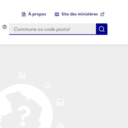
À propos
Site des ministères
Choix d'une commune
Infobulle
Afficher 