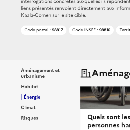
interrogations concrètes auxquelles ils répondent
liens présentés renvoient directement aux infor
Kaala-Gomen sur le site cible.
Code postal :
98817
Code INSEE :
98810
Terri
Aménage
Aménagement et
urbanisme
Habitat
Énergie
Climat
Quels sont les
Risques
personnes ha